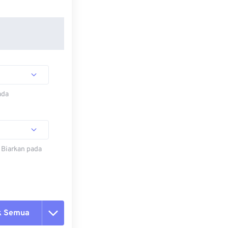
ada
 Biarkan pada
k Semua