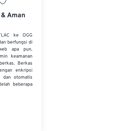
s & Aman
 FLAC ke OGG
dan berfungsi di
web apa pun.
amin keamanan
 berkas. Berkas
dengan enkripsi
t dan otomatis
telah beberapa