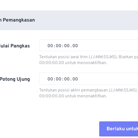
n Pemangkasan
ulai Pangkas
00
:
00
:
00
.
00
Tentukan posisi awal trim (JJ:MM:SS.MS). Biarkan p
00:00:00.00 untuk menonaktifkan.
00
00
00
00
01
01
01
01
Potong Ujung
00
:
00
:
00
.
00
02
02
02
02
Tentukan posisi akhir pemangkasan (JJ:MM:SS.MS).
00:00:00.00 untuk menonaktifkan.
03
03
03
03
00
00
00
00
04
04
04
04
01
01
01
01
05
05
05
05
02
02
02
02
Berlaku untu
06
06
06
06
03
03
03
03