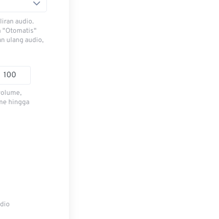
iran audio.
h "Otomatis"
n ulang audio,
volume,
me hingga
udio