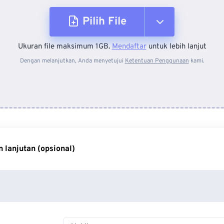
Pilih File
Ukuran file maksimum 1GB.
Mendaftar
untuk lebih lanjut
Dari Perangkat
Dengan melanjutkan, Anda menyetujui
Ketentuan Penggunaan
kami.
Dari Dropbox
Dari Google Drive
 lanjutan (opsional)
Dari OneDrive
Dari Url