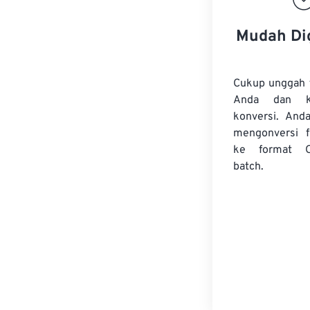
Mudah Di
Cukup unggah 
Anda dan k
konversi. And
mengonversi
ke format 
batch.