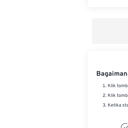
Bagaiman
Klik tom
Klik tom
Ketika st