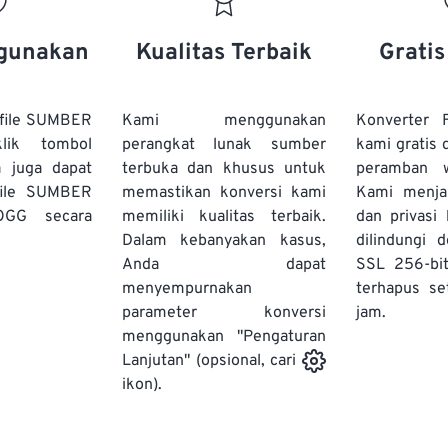
20
20
20
20
17
17
17
17
21
21
21
21
18
18
18
18
gunakan
Kualitas Terbaik
Grati
22
22
22
22
19
19
19
19
23
23
23
23
20
20
20
20
file SUMBER
Kami menggunakan
Konverter
24
24
24
lik tombol
perangkat lunak sumber
kami gratis 
21
21
21
21
a juga dapat
terbuka dan khusus untuk
peramban 
25
25
25
22
22
22
22
file SUMBER
memastikan konversi kami
Kami menj
26
26
26
OGG secara
memiliki kualitas terbaik.
23
23
23
23
dan privasi
Dalam kebanyakan kasus,
dilindungi 
27
27
27
24
24
24
Anda dapat
SSL 256-bi
28
28
28
25
25
25
menyempurnakan
terhapus se
parameter konversi
29
29
29
jam.
26
26
26
menggunakan "Pengaturan
30
30
30
27
27
27
Lanjutan" (opsional, cari
31
31
31
ikon).
28
28
28
32
32
32
29
29
29