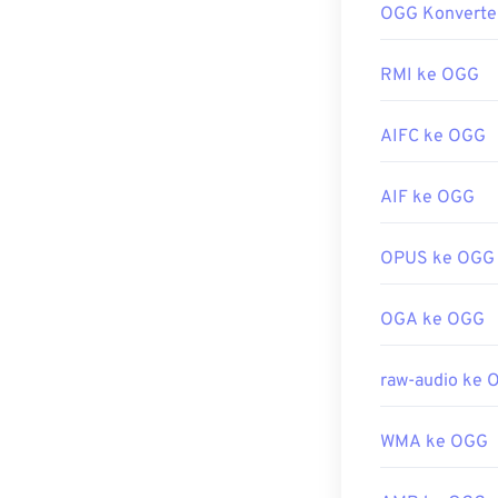
pada namanya,
OGG Konverte
program lain 
Dikembangkan 
,
Xine
,
UltraMi
RMI ke OGG
Rilis Awal:
Jika terdesak
200
komputer atau 
Tautan yang b
AIFC ke OGG
bahwa produk 
https://en.wik
Dikembangkan 
AIF ke OGG
https://xiph.or
Rilis Awal:
200
Tautan yang b
OPUS ke OGG
https://en.wik
OGA ke OGG
https://xiph.or
raw-audio ke 
WMA ke OGG