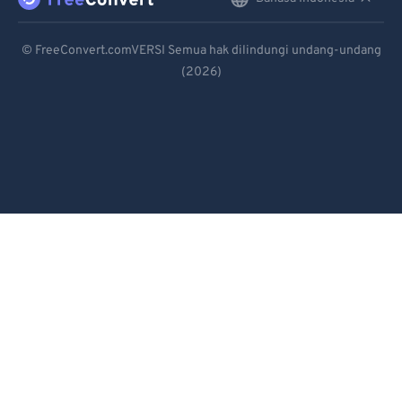
English
92
92
Deutsch
© FreeConvert.comVERSI Semua hak dilindungi undang-undang
93
93
(2026)
Español
94
94
Français
95
95
96
96
Português
97
97
Italiano
98
98
Dutch
99
99
日本語
简体中文
繁體中文
한국어