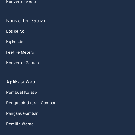
65
65
Konverter Arsip
66
66
Konverter Satuan
67
67
Lbs ke Kg
68
68
Kg ke Lbs
69
69
70
70
Feet ke Meters
71
71
Konverter Satuan
72
72
Aplikasi Web
73
73
Pembuat Kolase
74
74
Pengubah Ukuran Gambar
75
75
Pangkas Gambar
76
76
77
77
Pemilih Warna