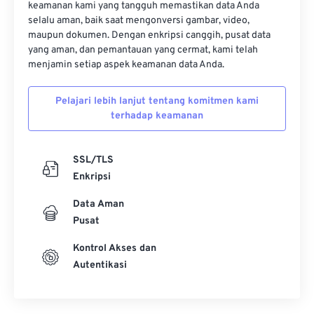
keamanan kami yang tangguh memastikan data Anda
13
13
13
13
13
13
13
13
selalu aman, baik saat mengonversi gambar, video,
maupun dokumen. Dengan enkripsi canggih, pusat data
14
14
14
14
14
14
14
14
yang aman, dan pemantauan yang cermat, kami telah
menjamin setiap aspek keamanan data Anda.
15
15
15
15
15
15
15
15
16
16
16
16
16
16
16
16
Pelajari lebih lanjut tentang komitmen kami
17
17
17
17
17
17
17
17
terhadap keamanan
18
18
18
18
18
18
18
18
SSL/TLS
19
19
19
19
19
19
19
19
Enkripsi
20
20
20
20
20
20
20
20
Data Aman
21
21
21
21
21
21
21
21
Pusat
22
22
22
22
22
22
22
22
Kontrol Akses dan
23
23
23
23
23
23
23
23
Autentikasi
24
24
24
24
24
24
25
25
25
25
25
25