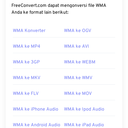
FreeConvert.com dapat mengonversi file WMA
Anda ke format lain berikut:
WMA Konverter
WMA ke OGV
WMA ke MP4
WMA ke AVI
WMA ke 3GP
WMA ke WEBM
WMA ke MKV
WMA ke WMV
WMA ke FLV
WMA ke MOV
WMA ke iPhone Audio
WMA ke Ipod Audio
00
00
00
00
00
00
00
00
WMA ke Android Audio
WMA ke iPad Audio