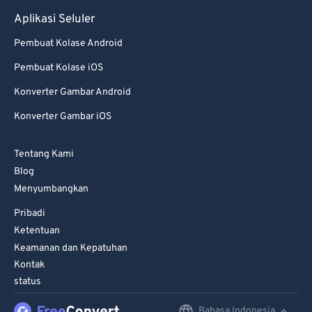
78
78
Aplikasi Seluler
79
79
Pembuat Kolase Android
80
80
Pembuat Kolase iOS
81
81
Konverter Gambar Android
82
82
Konverter Gambar iOS
83
83
84
84
Tentang Kami
85
85
Blog
86
86
Menyumbangkan
87
87
Pribadi
Ketentuan
88
88
Keamanan dan Kepatuhan
89
89
Kontak
status
90
90
91
91
Bahasa Indonesia