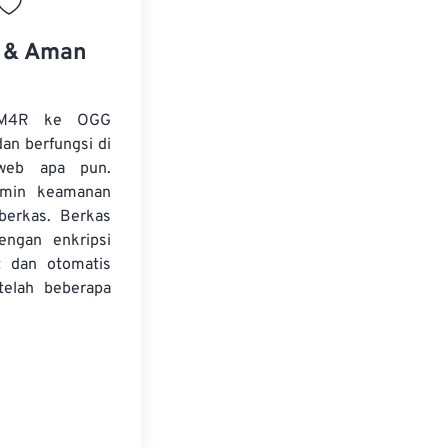
s & Aman
 M4R ke OGG
dan berfungsi di
web apa pun.
amin keamanan
 berkas. Berkas
dengan enkripsi
t dan otomatis
telah beberapa