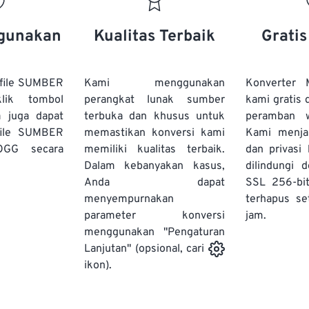
20
20
20
20
17
17
17
17
21
21
21
21
18
18
18
18
gunakan
Kualitas Terbaik
Grati
22
22
22
22
19
19
19
19
23
23
23
23
20
20
20
20
file SUMBER
Kami menggunakan
Konverter
24
24
24
lik tombol
perangkat lunak sumber
kami gratis 
21
21
21
21
a juga dapat
terbuka dan khusus untuk
peramban 
25
25
25
22
22
22
22
file SUMBER
memastikan konversi kami
Kami menj
26
26
26
OGG secara
memiliki kualitas terbaik.
23
23
23
23
dan privasi
Dalam kebanyakan kasus,
dilindungi 
27
27
27
24
24
24
Anda dapat
SSL 256-bi
28
28
28
25
25
25
menyempurnakan
terhapus se
parameter konversi
29
29
29
jam.
26
26
26
menggunakan "Pengaturan
30
30
30
27
27
27
Lanjutan" (opsional, cari
31
31
31
ikon).
28
28
28
32
32
32
29
29
29