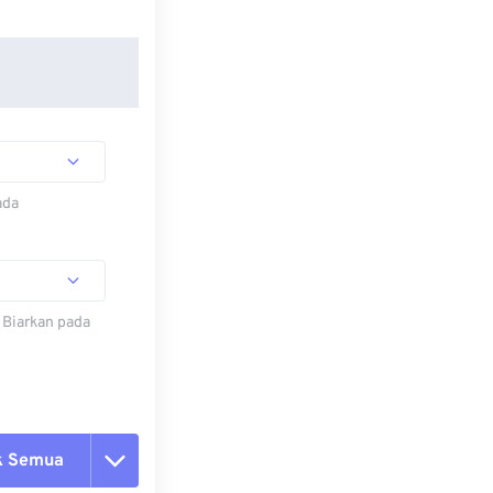
ada
 Biarkan pada
k Semua