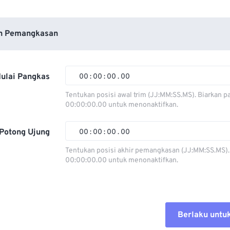
n Pemangkasan
ulai Pangkas
00
:
00
:
00
.
00
Tentukan posisi awal trim (JJ:MM:SS.MS). Biarkan p
00:00:00.00 untuk menonaktifkan.
00
00
00
00
01
01
01
01
Potong Ujung
00
:
00
:
00
.
00
02
02
02
02
Tentukan posisi akhir pemangkasan (JJ:MM:SS.MS).
00:00:00.00 untuk menonaktifkan.
03
03
03
03
00
00
00
00
04
04
04
04
01
01
01
01
05
05
05
05
02
02
02
02
Berlaku untu
06
06
06
06
03
03
03
03