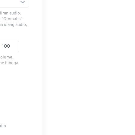
iran audio.
h "Otomatis"
n ulang audio,
volume,
me hingga
udio