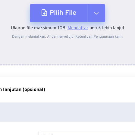
Pilih File
Ukuran file maksimum 1GB.
Mendaftar
untuk lebih lanjut
Dari Perangkat
Dengan melanjutkan, Anda menyetujui
Ketentuan Penggunaan
kami.
Dari Dropbox
Dari Google Drive
 lanjutan (opsional)
Dari OneDrive
Dari Url