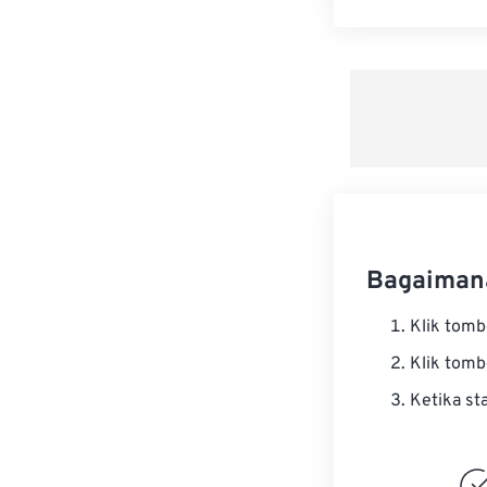
Bagaiman
Klik tom
Klik tom
Ketika st