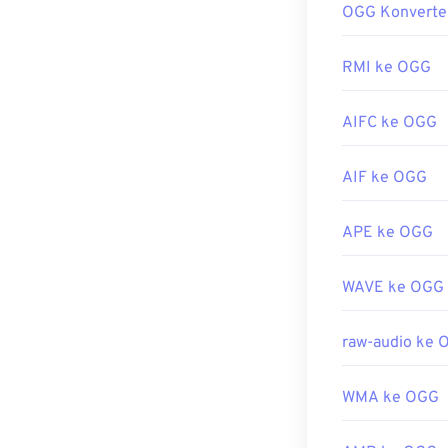
OGG Konverte
program lain 
Rilis Awal:
200
,
Xine
,
UltraMi
RMI ke OGG
Jika terdesak
komputer atau 
AIFC ke OGG
bahwa produk 
Dikembangkan 
AIF ke OGG
Rilis Awal:
200
Tautan yang b
APE ke OGG
https://en.wik
WAVE ke OGG
https://xiph.or
raw-audio ke 
WMA ke OGG