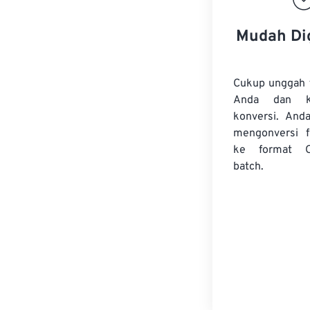
Mudah Di
Cukup unggah 
Anda dan k
konversi. And
mengonversi
ke format 
batch.