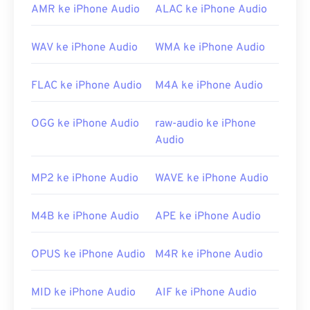
OGA dapat dibuka di
Windows Media Player
dan
AMR ke iPhone Audio
ALAC ke iPhone Audio
pemutar berbasis
DirectShow
, tetapi hanya
dengan menggunakan
filter DirectShow
. Namun,
WAV ke iPhone Audio
WMA ke iPhone Audio
jika pemutar tersebut tidak berbasis DirectShow,
filter tidak diperlukan.
FLAC ke iPhone Audio
M4A ke iPhone Audio
Dikembangkan oleh:
Yayasan Xiph.Org
Rilis Awal:
2003
OGG ke iPhone Audio
raw-audio ke iPhone
Audio
Tautan yang berguna:
https://xiph.org/vorbis/
MP2 ke iPhone Audio
WAVE ke iPhone Audio
https://www.ietf.org/rfc/rfc5334.txt
M4B ke iPhone Audio
APE ke iPhone Audio
OPUS ke iPhone Audio
M4R ke iPhone Audio
MID ke iPhone Audio
AIF ke iPhone Audio