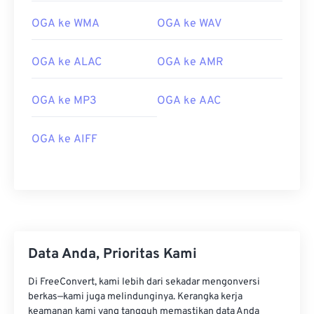
OGA ke WMA
OGA ke WAV
OGA ke ALAC
OGA ke AMR
OGA ke MP3
OGA ke AAC
OGA ke AIFF
00
00
00
00
00
00
00
00
00
00
00
00
00
00
00
00
Data Anda, Prioritas Kami
01
01
01
01
01
01
01
01
Di FreeConvert, kami lebih dari sekadar mengonversi
02
02
02
02
02
02
02
02
berkas—kami juga melindunginya. Kerangka kerja
keamanan kami yang tangguh memastikan data Anda