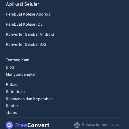
69
69
Aplikasi Seluler
70
70
Pembuat Kolase Android
71
71
Pembuat Kolase iOS
72
72
Konverter Gambar Android
73
73
Konverter Gambar iOS
74
74
Tentang Kami
75
75
Blog
76
76
Menyumbangkan
77
77
Pribadi
78
78
Ketentuan
Keamanan dan Kepatuhan
79
79
Kontak
80
80
status
81
81
Bahasa Indonesia
English