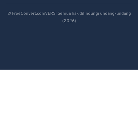
82
82
Deutsch
83
83
© FreeConvert.comVERSI Semua hak dilindungi undang-undang
84
84
(2026)
Español
85
85
Français
86
86
Português
87
87
Italiano
88
88
Dutch
89
89
90
90
日本語
91
91
简体中文
92
92
繁體中文
93
93
한국어
94
94
Svenska
95
95