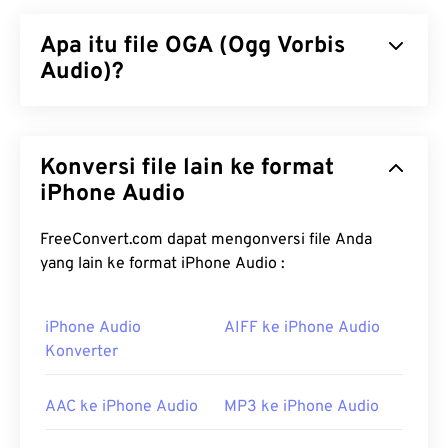
Apa itu file OGA (Ogg Vorbis
Audio)?
Ogg Vorbis Audio (OGA) adalah wadah multimedia
dan format berkas kompresi untuk berkas audio.
Konversi file lain ke format
Namanya mewakili fungsi dasar OGA, karena "Ogg"
adalah nama wadahnya, sementara "Vorbis" adalah
iPhone Audio
nama mekanisme kompresinya. OGA bersifat
gratis
,
sumber terbuka
, dan
tidak dipatenkan
.
FreeConvert.com dapat mengonversi file Anda
yang lain ke format iPhone Audio :
Bagaimana cara membuka berkas
OGA?
iPhone Audio
AIFF ke iPhone Audio
Konverter
Pemutar media VLC
adalah pilihan terbaik untuk
membuka berkas OGA. Program lain yang dapat
membuka berkas OGA antara lain
Winamp
dan
Xine
AAC ke iPhone Audio
MP3 ke iPhone Audio
.