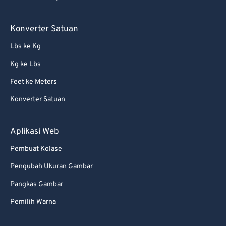
56
56
56
56
56
56
57
57
57
57
57
57
Konverter Satuan
58
58
58
58
58
58
Lbs ke Kg
59
59
59
59
59
59
Kg ke Lbs
60
60
Feet ke Meters
61
61
Konverter Satuan
62
62
63
63
Aplikasi Web
64
64
Pembuat Kolase
65
65
Pengubah Ukuran Gambar
66
66
Pangkas Gambar
67
67
Pemilih Warna
68
68