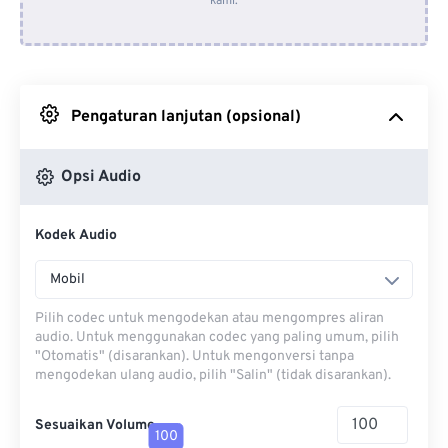
kami.
Dari Dropbox
Dari Google Drive
Pengaturan lanjutan (opsional)
Dari OneDrive
Opsi Audio
Dari Url
Kodek Audio
Mobil
Pilih codec untuk mengodekan atau mengompres aliran
audio. Untuk menggunakan codec yang paling umum, pilih
"Otomatis" (disarankan). Untuk mengonversi tanpa
mengodekan ulang audio, pilih "Salin" (tidak disarankan).
Sesuaikan Volume
100