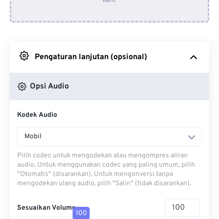
kami.
Dari Dropbox
Dari Google Drive
Pengaturan lanjutan (opsional)
Dari OneDrive
Opsi Audio
Dari Url
Kodek Audio
Mobil
Pilih codec untuk mengodekan atau mengompres aliran
audio. Untuk menggunakan codec yang paling umum, pilih
"Otomatis" (disarankan). Untuk mengonversi tanpa
mengodekan ulang audio, pilih "Salin" (tidak disarankan).
Sesuaikan Volume
100