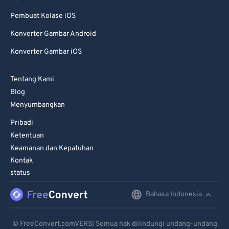
70
70
Pembuat Kolase iOS
71
71
Konverter Gambar Android
72
72
Konverter Gambar iOS
73
73
74
74
Tentang Kami
75
75
Blog
Menyumbangkan
76
76
Pribadi
77
77
Ketentuan
78
78
Keamanan dan Kepatuhan
79
79
Kontak
status
80
80
81
81
Bahasa Indonesia
English
82
82
Deutsch
© FreeConvert.comVERSI Semua hak dilindungi undang-undang