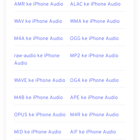
antara lain tidak dipatenkan, memungkinkan
AMR ke iPhone Audio
ALAC ke iPhone Audio
pemutaran musik, kompatibel dengan
Telephony
Application Programming Interface (TAPI)
, dan
WAV ke iPhone Audio
WMA ke iPhone Audio
tidak tunduk pada
manajemen hak digital (DRM)
.
Selain itu,
codec
yang dapat
M4A ke iPhone Audio
OGG ke iPhone Audio
mengimplementasikan FLAC antara lain
FFmpeg
,
Flake
, dan
FLACCL
untuk enkode, serta
Audiocogs
raw-audio ke iPhone
MP2 ke iPhone Audio
untuk dekode. Terakhir, sesuai dengan kata
Audio
"gratis" pada namanya,
FLAC
adalah perangkat
lunak
sumber terbuka
.
WAVE ke iPhone Audio
OGA ke iPhone Audio
Dikembangkan oleh:
Yayasan Xiph.Org
Rilis Awal:
2001
M4B ke iPhone Audio
APE ke iPhone Audio
Tautan yang berguna:
https://en.wikipedia.org/wiki/FLAC
OPUS ke iPhone Audio
M4R ke iPhone Audio
https://xiph.org/flac/
MID ke iPhone Audio
AIF ke iPhone Audio