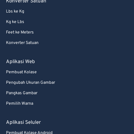
Konverter Satuan
57
57
57
57
57
57
Lbs ke Kg
58
58
58
58
58
58
Kg ke Lbs
59
59
59
59
59
59
Feet ke Meters
60
60
Konverter Satuan
61
61
62
62
Aplikasi Web
63
63
Pembuat Kolase
64
64
Pengubah Ukuran Gambar
65
65
Pangkas Gambar
66
66
Pemilih Warna
67
67
68
68
Aplikasi Seluler
69
69
Pembuat Kolase Android