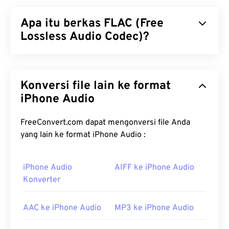
Apa itu berkas FLAC (Free
Lossless Audio Codec)?
Free Lossless Audio Codec (FLAC) adalah format
berkas yang mengecilkan ukuran berkas audio.
Konversi file lain ke format
Sesuai dengan kata "
lossless
" pada namanya,
FLAC tidak mengakibatkan penurunan kualitas
iPhone Audio
audio maupun data asli. FLAC mencapai hal ini
dengan menggunakan
algoritma
yang
FreeConvert.com dapat mengonversi file Anda
mengompresi berkas hingga sekitar 50 hingga 70
yang lain ke format iPhone Audio :
persen dari ukuran aslinya.
iPhone Audio
AIFF ke iPhone Audio
Bagaimana cara membuka berkas
Konverter
FLAC?
Program standar untuk membuka berkas FLAC
AAC ke iPhone Audio
MP3 ke iPhone Audio
adalah
VLC Media Player
. Detail lain tentang FLAC