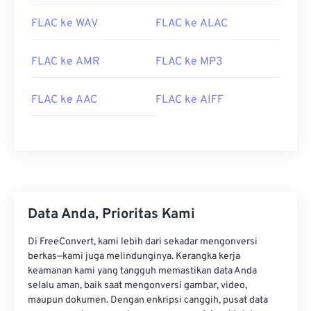
FLAC ke WAV
FLAC ke ALAC
FLAC ke AMR
FLAC ke MP3
FLAC ke AAC
FLAC ke AIFF
00
00
00
00
00
00
00
00
Data Anda, Prioritas Kami
00
00
00
00
00
00
00
00
01
01
01
01
01
01
01
01
Di FreeConvert, kami lebih dari sekadar mengonversi
berkas—kami juga melindunginya. Kerangka kerja
02
02
02
02
02
02
02
02
keamanan kami yang tangguh memastikan data Anda
selalu aman, baik saat mengonversi gambar, video,
03
03
03
03
03
03
03
03
maupun dokumen. Dengan enkripsi canggih, pusat data