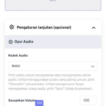
kami.
Dari Dropbox
Dari Google Drive
Pengaturan lanjutan (opsional)
Dari OneDrive
Opsi Audio
Dari Url
Kodek Audio
Mobil
Pilih codec untuk mengodekan atau mengompres aliran
audio. Untuk menggunakan codec yang paling umum, pilih
"Otomatis" (disarankan). Untuk mengonversi tanpa
mengodekan ulang audio, pilih "Salin" (tidak disarankan).
Sesuaikan Volume
100