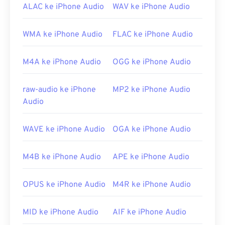
perangkat
seluler 3G
dapat membukanya. AMR
ALAC ke iPhone Audio
WAV ke iPhone Audio
juga dapat dibuka dengan
pemutar media VLC
,
QuickTime
,
RealPlayer
, dan
Xine
.
WMA ke iPhone Audio
FLAC ke iPhone Audio
Perangkat lunak lain, seperti perangkat lunak
pengedit audio gratis
Audacity
, dapat membuka
M4A ke iPhone Audio
OGG ke iPhone Audio
berkas AMR. Unduh Audacity dengan mudah di
SourceForge.net
. Karena berkas AMR dikompresi
raw-audio ke iPhone
MP2 ke iPhone Audio
secara ketat dan berfokus pada sinyal pita sempit,
Audio
berkas ini tidak cocok untuk berkas musik.
Dikembangkan oleh:
Proyek Kemitraan Generasi
WAVE ke iPhone Audio
OGA ke iPhone Audio
ke-3 (3GPP)
Rilis Awal:
1999
M4B ke iPhone Audio
APE ke iPhone Audio
Tautan yang berguna:
https://en.wikipedia.org/wiki/Adaptive_Multi-
OPUS ke iPhone Audio
M4R ke iPhone Audio
Rate_audio_codec
https://www.etsi.org/
MID ke iPhone Audio
AIF ke iPhone Audio