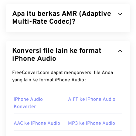
Apa itu berkas AMR (Adaptive
Multi-Rate Codec)?
Adaptive Multi-Rate (AMR) adalah berkas audio
terkompresi yang sering digunakan untuk
Konversi file lain ke format
pengkodean suara
. Codec suara AMR berfokus
pada sinyal pita sempit, sehingga ideal untuk
iPhone Audio
rekaman suara dan radio. Codec ini sering
digunakan dalam
Sistem Komunikasi Seluler
FreeConvert.com dapat mengonversi file Anda
Global (GSM)
dan
Sistem Telekomunikasi Seluler
yang lain ke format iPhone Audio :
Universal (UMTS)
.
iPhone Audio
AIFF ke iPhone Audio
Bagaimana cara membuka berkas
Konverter
AMR?
Karena berkas AMR sering digunakan di ponsel,
AAC ke iPhone Audio
MP3 ke iPhone Audio
termasuk untuk pesan MMS, sebagian besar