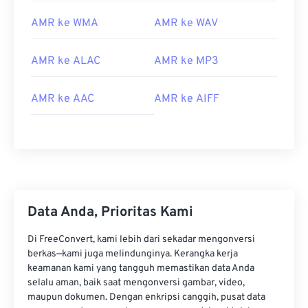
AMR ke WMA
AMR ke WAV
AMR ke ALAC
AMR ke MP3
AMR ke AAC
AMR ke AIFF
00
00
00
00
00
00
00
00
Data Anda, Prioritas Kami
00
00
00
00
00
00
00
00
01
01
01
01
01
01
01
01
Di FreeConvert, kami lebih dari sekadar mengonversi
berkas—kami juga melindunginya. Kerangka kerja
02
02
02
02
02
02
02
02
keamanan kami yang tangguh memastikan data Anda
selalu aman, baik saat mengonversi gambar, video,
03
03
03
03
03
03
03
03
maupun dokumen. Dengan enkripsi canggih, pusat data