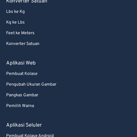
Konverter Satuan
57
57
57
57
57
57
Lbs ke Kg
58
58
58
58
58
58
Kg ke Lbs
59
59
59
59
59
59
Feet ke Meters
60
60
Konverter Satuan
61
61
62
62
Aplikasi Web
63
63
Pembuat Kolase
64
64
Pengubah Ukuran Gambar
65
65
Pangkas Gambar
66
66
Pemilih Warna
67
67
68
68
Aplikasi Seluler
69
69
Pembuat Kolase Android