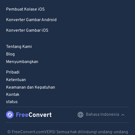
70
70
Pembuat Kolase iOS
71
71
Konverter Gambar Android
72
72
Konverter Gambar iOS
73
73
74
74
Tentang Kami
75
75
Blog
Menyumbangkan
76
76
Pribadi
77
77
Ketentuan
78
78
Keamanan dan Kepatuhan
79
79
Kontak
status
80
80
81
81
Bahasa Indonesia
English
82
82
Deutsch
© FreeConvert.comVERSI Semua hak dilindungi undang-undang