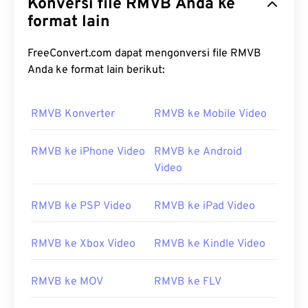
Konversi file RMVB Anda ke
format lain
FreeConvert.com dapat mengonversi file RMVB
Anda ke format lain berikut:
00
00
00
00
00
00
00
00
RMVB Konverter
RMVB ke Mobile Video
00
00
00
00
00
00
00
00
RMVB ke iPhone Video
RMVB ke Android
01
01
01
01
01
01
01
01
Video
02
02
02
02
02
02
02
02
RMVB ke PSP Video
RMVB ke iPad Video
03
03
03
03
03
03
03
03
04
04
04
04
04
04
04
04
RMVB ke Xbox Video
RMVB ke Kindle Video
05
05
05
05
05
05
05
05
RMVB ke MOV
RMVB ke FLV
06
06
06
06
06
06
06
06
07
07
07
07
07
07
07
07