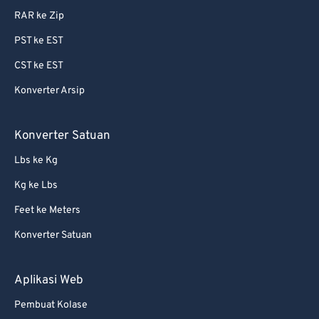
RAR ke Zip
87
87
PST ke EST
88
88
CST ke EST
89
89
Konverter Arsip
90
90
91
91
Konverter Satuan
92
92
Lbs ke Kg
93
93
Kg ke Lbs
94
94
Feet ke Meters
95
95
Konverter Satuan
96
96
97
97
Aplikasi Web
98
98
Pembuat Kolase
99
99