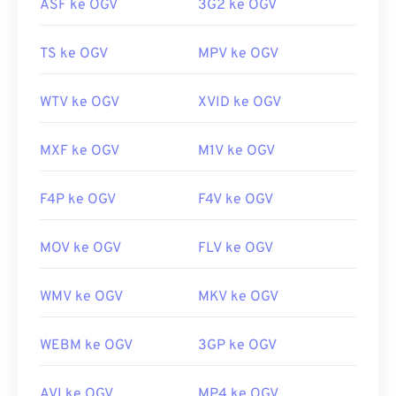
Tautan yang berguna:
ASF ke OGV
3G2 ke OGV
Dikembangkan oleh:
Yayasan Xiph.Org
https://en.wikipedia.org/wiki/RMVB
TS ke OGV
MPV ke OGV
Rilis awal:
2017
https://www.realnetworks.com/
Tautan yang berguna:
WTV ke OGV
XVID ke OGV
https://en.wikipedia.org/wiki/Ogg
https://www.xiph.org/
MXF ke OGV
M1V ke OGV
F4P ke OGV
F4V ke OGV
MOV ke OGV
FLV ke OGV
WMV ke OGV
MKV ke OGV
WEBM ke OGV
3GP ke OGV
AVI ke OGV
MP4 ke OGV