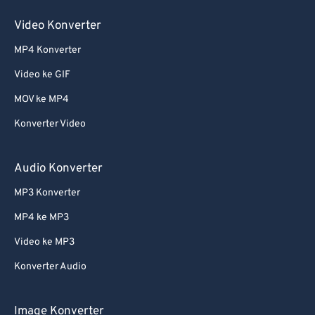
60
60
Video Konverter
61
61
MP4 Konverter
62
62
Video ke GIF
63
63
64
64
MOV ke MP4
65
65
Konverter Video
66
66
Audio Konverter
67
67
MP3 Konverter
68
68
MP4 ke MP3
69
69
Video ke MP3
70
70
71
71
Konverter Audio
72
72
Image Konverter