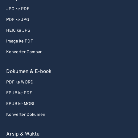
73
73
JPG ke PDF
74
74
PDF ke JPG
75
75
HEIC ke JPG
76
76
Image ke PDF
77
77
78
78
Konverter Gambar
79
79
Dokumen & E-book
80
80
PDF ke WORD
81
81
EPUB ke PDF
82
82
EPUB ke MOBI
83
83
Konverter Dokumen
84
84
85
85
Arsip & Waktu
86
86