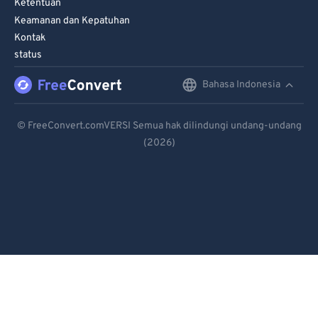
Ketentuan
Keamanan dan Kepatuhan
Kontak
status
Bahasa Indonesia
English
Deutsch
© FreeConvert.comVERSI Semua hak dilindungi undang-undang
(2026)
Español
Français
Português
Italiano
Dutch
日本語