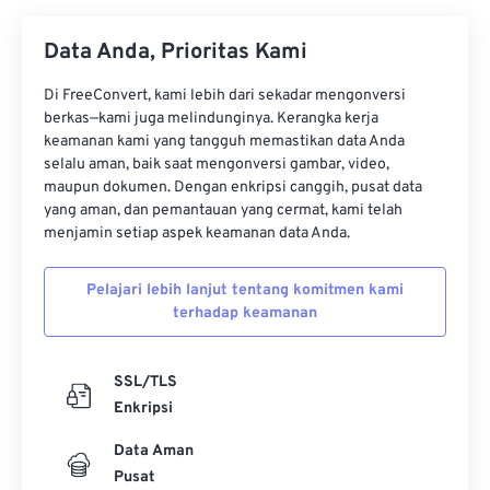
34
34
34
34
34
34
Data Anda, Prioritas Kami
35
35
35
35
35
35
36
36
36
36
36
36
Di FreeConvert, kami lebih dari sekadar mengonversi
berkas—kami juga melindunginya. Kerangka kerja
37
37
37
37
37
37
keamanan kami yang tangguh memastikan data Anda
selalu aman, baik saat mengonversi gambar, video,
38
38
38
38
38
38
maupun dokumen. Dengan enkripsi canggih, pusat data
39
39
39
39
39
39
yang aman, dan pemantauan yang cermat, kami telah
menjamin setiap aspek keamanan data Anda.
40
40
40
40
40
40
41
41
41
41
41
41
Pelajari lebih lanjut tentang komitmen kami
terhadap keamanan
42
42
42
42
42
42
43
43
43
43
43
43
SSL/TLS
44
44
44
44
44
44
Enkripsi
45
45
45
45
45
45
Data Aman
46
46
46
46
46
46
Pusat