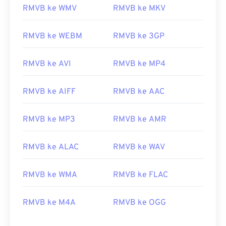
RMVB ke WMV
RMVB ke MKV
08
08
08
08
08
08
08
08
09
09
09
09
09
09
09
09
RMVB ke WEBM
RMVB ke 3GP
10
10
10
10
10
10
10
10
RMVB ke AVI
RMVB ke MP4
11
11
11
11
11
11
11
11
12
12
12
12
12
12
12
12
RMVB ke AIFF
RMVB ke AAC
13
13
13
13
13
13
13
13
14
14
14
14
14
14
14
14
RMVB ke MP3
RMVB ke AMR
15
15
15
15
15
15
15
15
RMVB ke ALAC
RMVB ke WAV
16
16
16
16
16
16
16
16
17
17
17
17
17
17
17
17
RMVB ke WMA
RMVB ke FLAC
18
18
18
18
18
18
18
18
RMVB ke M4A
RMVB ke OGG
19
19
19
19
19
19
19
19
20
20
20
20
20
20
20
20