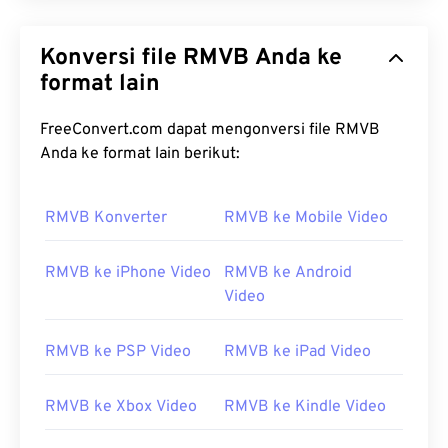
Konversi file RMVB Anda ke
format lain
FreeConvert.com dapat mengonversi file RMVB
Anda ke format lain berikut:
00
00
00
00
00
00
00
00
RMVB Konverter
RMVB ke Mobile Video
00
00
00
00
00
00
00
00
RMVB ke iPhone Video
RMVB ke Android
01
01
01
01
01
01
01
01
Video
02
02
02
02
02
02
02
02
03
03
03
03
03
03
03
03
RMVB ke PSP Video
RMVB ke iPad Video
04
04
04
04
04
04
04
04
RMVB ke Xbox Video
RMVB ke Kindle Video
05
05
05
05
05
05
05
05
06
06
06
06
06
06
06
06