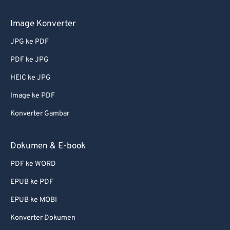
72
72
73
73
Image Konverter
74
74
JPG ke PDF
75
75
PDF ke JPG
76
76
HEIC ke JPG
77
77
Image ke PDF
78
78
Konverter Gambar
79
79
80
80
Dokumen & E-book
81
81
PDF ke WORD
82
82
EPUB ke PDF
83
83
EPUB ke MOBI
84
84
Konverter Dokumen
85
85