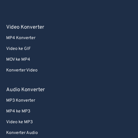
59
59
59
59
59
59
60
60
61
61
Video Konverter
62
62
MP4 Konverter
63
63
Video ke GIF
64
64
MOV ke MP4
65
65
Konverter Video
66
66
67
67
Audio Konverter
68
68
MP3 Konverter
69
69
MP4 ke MP3
70
70
Video ke MP3
71
71
Konverter Audio