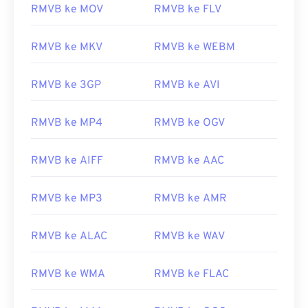
RMVB ke MOV
RMVB ke FLV
07
07
07
07
07
07
07
07
08
08
08
08
08
08
08
08
RMVB ke MKV
RMVB ke WEBM
09
09
09
09
09
09
09
09
RMVB ke 3GP
RMVB ke AVI
10
10
10
10
10
10
10
10
11
11
11
11
11
11
11
11
RMVB ke MP4
RMVB ke OGV
12
12
12
12
12
12
12
12
RMVB ke AIFF
RMVB ke AAC
13
13
13
13
13
13
13
13
14
14
14
14
14
14
14
14
RMVB ke MP3
RMVB ke AMR
15
15
15
15
15
15
15
15
16
16
16
16
16
16
16
16
RMVB ke ALAC
RMVB ke WAV
17
17
17
17
17
17
17
17
RMVB ke WMA
RMVB ke FLAC
18
18
18
18
18
18
18
18
19
19
19
19
19
19
19
19