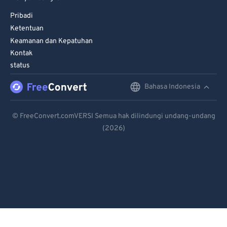
Pribadi
Ketentuan
Keamanan dan Kepatuhan
Kontak
status
Bahasa Indonesia
English
Deutsch
© FreeConvert.comVERSI Semua hak dilindungi undang-undang
(2026)
Español
Français
Português
Italiano
Dutch