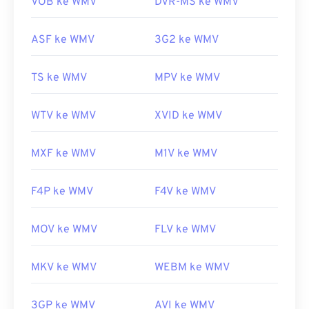
Tautan yang berguna:
VOB ke WMV
DVR-MS ke WMV
konversi diperlukan,
HandBrake
adalah alat gratis
https://en.wikipedia.org/wiki/RMVB
dan sumber terbuka untuk mengonversi berkas
ASF ke WMV
3G2 ke WMV
https://www.realnetworks.com/
WMV.
Dikembangkan oleh:
Microsoft
TS ke WMV
MPV ke WMV
Rilis awal:
1999
WTV ke WMV
XVID ke WMV
Tautan yang berguna:
https://en.wikipedia.org/wiki/Windows_Media_Video
MXF ke WMV
M1V ke WMV
https://en.wikipedia.org/wiki/Format_Sistem_Lanjutan
F4P ke WMV
F4V ke WMV
MOV ke WMV
FLV ke WMV
MKV ke WMV
WEBM ke WMV
3GP ke WMV
AVI ke WMV