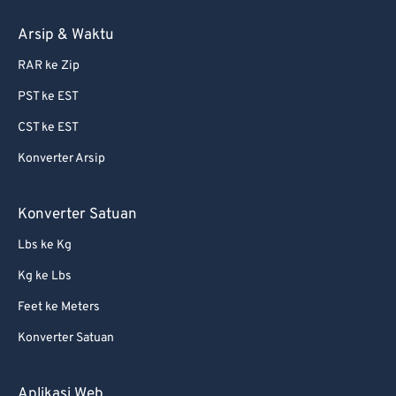
86
86
Arsip & Waktu
87
87
RAR ke Zip
88
88
PST ke EST
89
89
CST ke EST
90
90
Konverter Arsip
91
91
92
92
Konverter Satuan
93
93
Lbs ke Kg
94
94
Kg ke Lbs
95
95
Feet ke Meters
96
96
Konverter Satuan
97
97
98
98
Aplikasi Web