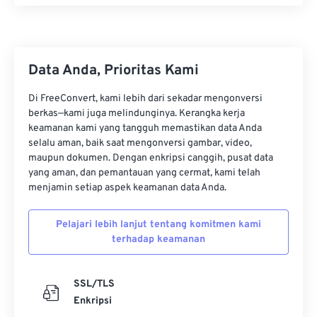
33
33
33
33
33
33
34
34
34
34
34
34
35
35
35
35
35
35
Data Anda, Prioritas Kami
36
36
36
36
36
36
Di FreeConvert, kami lebih dari sekadar mengonversi
37
37
37
37
37
37
berkas—kami juga melindunginya. Kerangka kerja
keamanan kami yang tangguh memastikan data Anda
38
38
38
38
38
38
selalu aman, baik saat mengonversi gambar, video,
39
39
39
39
39
39
maupun dokumen. Dengan enkripsi canggih, pusat data
yang aman, dan pemantauan yang cermat, kami telah
40
40
40
40
40
40
menjamin setiap aspek keamanan data Anda.
41
41
41
41
41
41
Pelajari lebih lanjut tentang komitmen kami
42
42
42
42
42
42
terhadap keamanan
43
43
43
43
43
43
44
44
44
44
44
44
SSL/TLS
45
45
45
45
45
45
Enkripsi