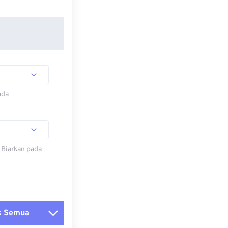
ada
 Biarkan pada
k Semua