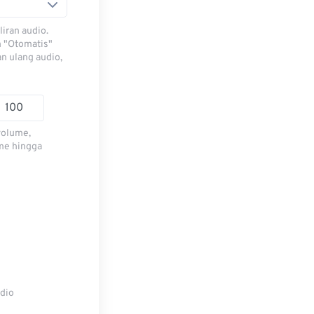
iran audio.
h "Otomatis"
n ulang audio,
volume,
me hingga
udio