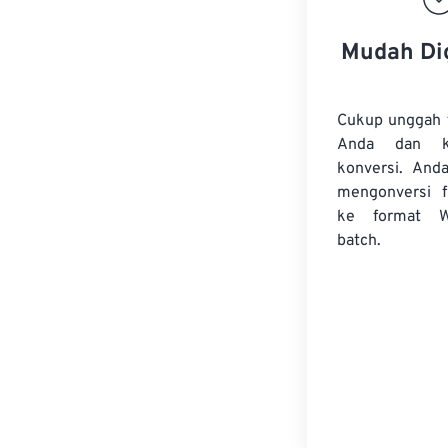
Mudah Di
Cukup unggah 
Anda dan k
konversi. And
mengonversi
ke format 
batch.