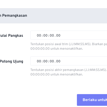
n Pemangkasan
ulai Pangkas
00
:
00
:
00
.
00
Tentukan posisi awal trim (JJ:MM:SS.MS). Biarkan p
00:00:00.00 untuk menonaktifkan.
00
00
00
00
01
01
01
01
Potong Ujung
00
:
00
:
00
.
00
02
02
02
02
Tentukan posisi akhir pemangkasan (JJ:MM:SS.MS).
00:00:00.00 untuk menonaktifkan.
03
03
03
03
00
00
00
00
04
04
04
04
01
01
01
01
05
05
05
05
02
02
02
02
Berlaku untu
06
06
06
06
03
03
03
03