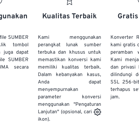
20
20
20
20
17
17
17
17
21
21
21
21
18
18
18
18
gunakan
Kualitas Terbaik
Grati
22
22
22
22
19
19
19
19
23
23
23
23
20
20
20
20
file SUMBER
Kami menggunakan
Konverter
24
24
24
lik tombol
perangkat lunak sumber
kami gratis 
21
21
21
21
a juga dapat
terbuka dan khusus untuk
peramban 
25
25
25
22
22
22
22
file SUMBER
memastikan konversi kami
Kami menj
26
26
26
WMA secara
memiliki kualitas terbaik.
23
23
23
23
dan privasi
Dalam kebanyakan kasus,
dilindungi 
27
27
27
24
24
24
Anda dapat
SSL 256-bi
28
28
28
25
25
25
menyempurnakan
terhapus se
parameter konversi
29
29
29
jam.
26
26
26
menggunakan "Pengaturan
30
30
30
27
27
27
Lanjutan" (opsional, cari
31
31
31
ikon).
28
28
28
32
32
32
29
29
29