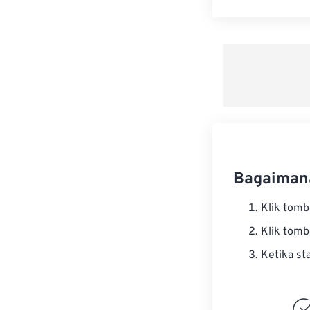
Bagaiman
Klik tom
Klik tom
Ketika st