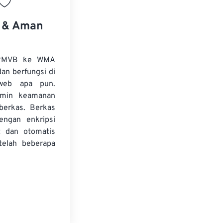
s & Aman
 RMVB ke WMA
dan berfungsi di
web apa pun.
amin keamanan
 berkas. Berkas
dengan enkripsi
t dan otomatis
telah beberapa