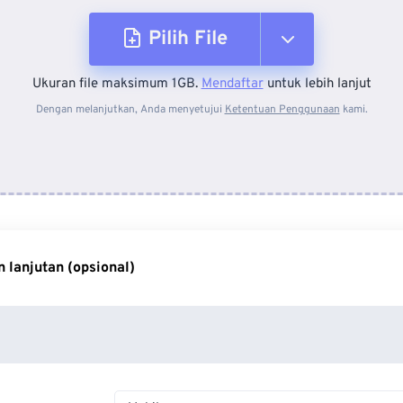
Pilih File
Ukuran file maksimum 1GB.
Mendaftar
untuk lebih lanjut
Dari Perangkat
Dengan melanjutkan, Anda menyetujui
Ketentuan Penggunaan
kami.
Dari Dropbox
Dari Google Drive
 lanjutan (opsional)
Dari OneDrive
Dari Url