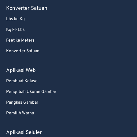
66
66
Konverter Satuan
67
67
Lbs ke Kg
68
68
Kg ke Lbs
69
69
Feet ke Meters
70
70
Konverter Satuan
71
71
72
72
Aplikasi Web
73
73
Pembuat Kolase
74
74
Pengubah Ukuran Gambar
75
75
Pangkas Gambar
76
76
Pemilih Warna
77
77
78
78
Aplikasi Seluler