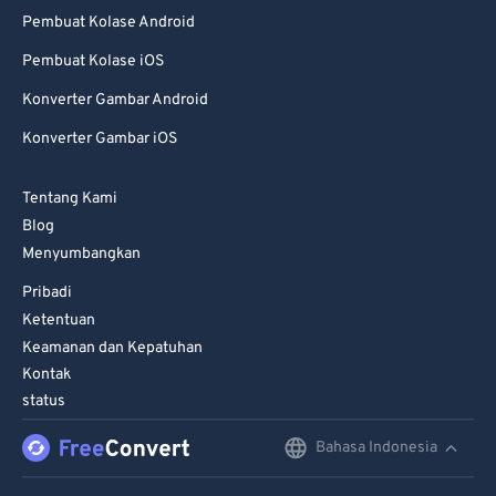
79
79
Pembuat Kolase Android
80
80
Pembuat Kolase iOS
81
81
Konverter Gambar Android
82
82
Konverter Gambar iOS
83
83
84
84
Tentang Kami
Blog
85
85
Menyumbangkan
86
86
Pribadi
87
87
Ketentuan
88
88
Keamanan dan Kepatuhan
Kontak
89
89
status
90
90
Bahasa Indonesia
English
91
91
Deutsch