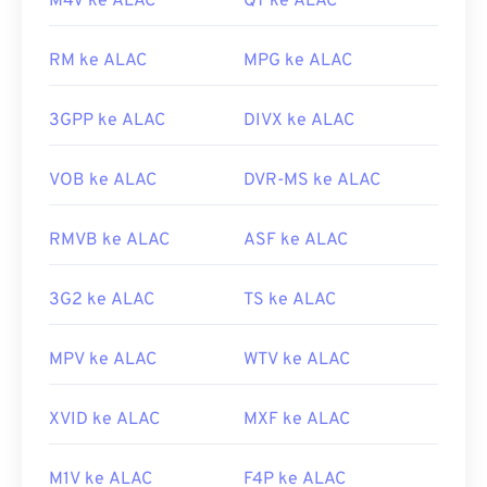
M4V ke ALAC
QT ke ALAC
QuickTime
juga dapat digunakan untuk membuka
dan memutar berkas WAV.
RM ke ALAC
MPG ke ALAC
Karena kualitas berkas
WAV
yang lebih tinggi dan
tidak terkompresi, berkas ini cocok untuk diimpor
3GPP ke ALAC
DIVX ke ALAC
ke program penyuntingan, produksi, dan
manipulasi musik.
UltraMixer
adalah program
perangkat lunak lintas sistem operasi untuk deejay
VOB ke ALAC
DVR-MS ke ALAC
yang dapat menjalankan berkas WAV dengan baik.
Elmedia Player
juga mendukung berkas WAV.
RMVB ke ALAC
ASF ke ALAC
Dikembangkan oleh:
Microsoft
,
IBM
Rilis Awal: 1991
3G2 ke ALAC
TS ke ALAC
Tautan yang berguna:
MPV ke ALAC
WTV ke ALAC
https://en.wikipedia.org/wiki/WAV
https://www.techopedia.com/definisi/12636/bentuk-
XVID ke ALAC
MXF ke ALAC
gelombang-audio-wav
M1V ke ALAC
F4P ke ALAC