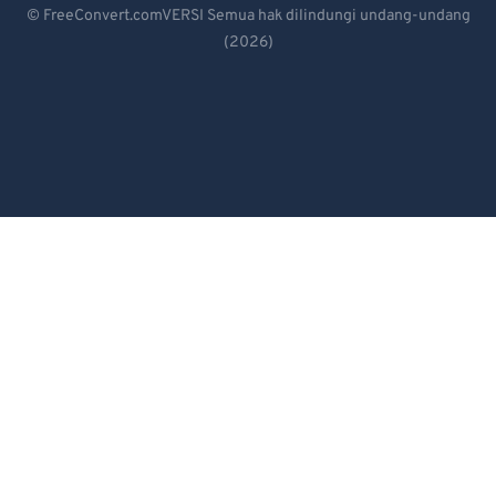
92
92
© FreeConvert.comVERSI Semua hak dilindungi undang-undang
93
93
(2026)
Español
94
94
Français
95
95
Português
96
96
Italiano
97
97
Dutch
98
98
99
99
日本語
简体中文
繁體中文
한국어
Svenska