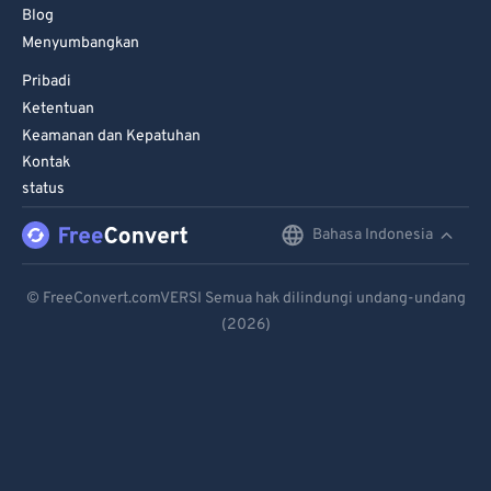
Blog
Menyumbangkan
Pribadi
Ketentuan
Keamanan dan Kepatuhan
Kontak
status
Bahasa Indonesia
English
Deutsch
© FreeConvert.comVERSI Semua hak dilindungi undang-undang
(2026)
Español
Français
Português
Italiano