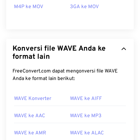
M4P ke MOV
3GA ke MOV
Konversi file WAVE Anda ke
format lain
FreeConvert.com dapat mengonversi file WAVE
Anda ke format lain berikut:
WAVE Konverter
WAVE ke AIFF
00
00
00
00
00
00
00
00
WAVE ke AAC
WAVE ke MP3
WAVE ke AMR
WAVE ke ALAC
00
00
00
00
00
00
00
00