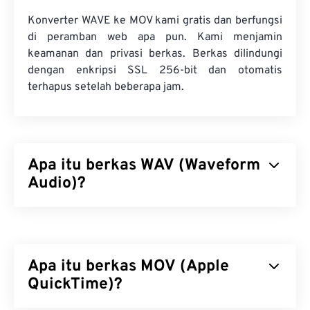
Konverter WAVE ke MOV kami gratis dan berfungsi
di peramban web apa pun. Kami menjamin
keamanan dan privasi berkas. Berkas dilindungi
dengan enkripsi SSL 256-bit dan otomatis
terhapus setelah beberapa jam.
Apa itu berkas WAV (Waveform
Audio)?
Waveform Audio (WAV) adalah format audio digital
terpopuler untuk berkas audio yang tidak
terkompresi. WAV merupakan hasil iterasi
Apa itu berkas MOV (Apple
Resource Interchange File Format (RIFF)
antara
IBM dan Windows. Berkas WAV jauh lebih besar
QuickTime)?
daripada berkas M4A dan MP3, sehingga kurang