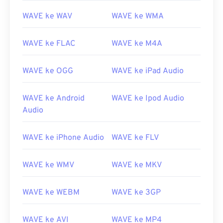
01
01
01
01
01
01
01
01
WAVE ke WAV
WAVE ke WMA
02
02
02
02
02
02
02
02
03
03
03
03
03
03
03
03
WAVE ke FLAC
WAVE ke M4A
04
04
04
04
04
04
04
04
WAVE ke OGG
WAVE ke iPad Audio
05
05
05
05
05
05
05
05
06
06
06
06
06
06
06
06
WAVE ke Android
WAVE ke Ipod Audio
07
07
07
07
07
07
07
07
Audio
08
08
08
08
08
08
08
08
WAVE ke iPhone Audio
WAVE ke FLV
09
09
09
09
09
09
09
09
10
10
10
10
10
10
10
10
WAVE ke WMV
WAVE ke MKV
11
11
11
11
11
11
11
11
WAVE ke WEBM
WAVE ke 3GP
12
12
12
12
12
12
12
12
13
13
13
13
13
13
13
13
WAVE ke AVI
WAVE ke MP4