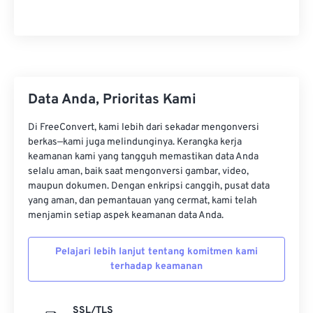
27
27
27
27
27
27
28
28
28
28
28
28
29
29
29
29
29
29
30
30
30
30
30
30
31
31
31
31
31
31
Data Anda, Prioritas Kami
32
32
32
32
32
32
Di FreeConvert, kami lebih dari sekadar mengonversi
berkas—kami juga melindunginya. Kerangka kerja
33
33
33
33
33
33
keamanan kami yang tangguh memastikan data Anda
34
34
34
34
34
34
selalu aman, baik saat mengonversi gambar, video,
maupun dokumen. Dengan enkripsi canggih, pusat data
35
35
35
35
35
35
yang aman, dan pemantauan yang cermat, kami telah
36
36
36
36
36
36
menjamin setiap aspek keamanan data Anda.
37
37
37
37
37
37
Pelajari lebih lanjut tentang komitmen kami
38
38
38
38
38
38
terhadap keamanan
39
39
39
39
39
39
40
40
40
40
40
40
SSL/TLS