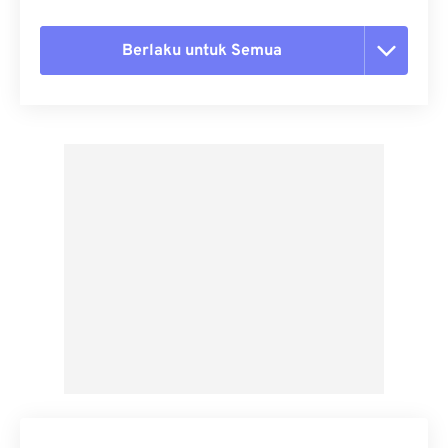
Berlaku untuk Semua
Setel ulang semua opsi
Terapkan dari Preset
Simpan sebagai Preset