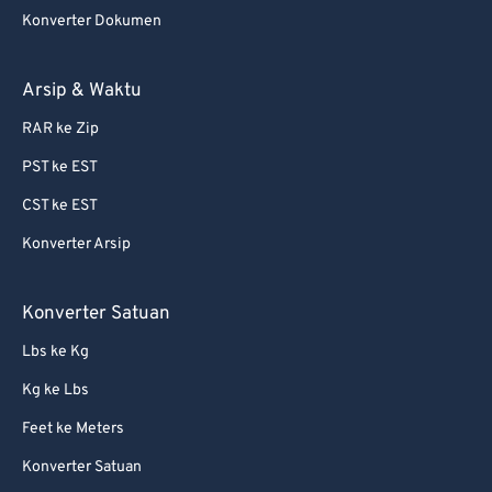
80
80
Konverter Dokumen
81
81
82
82
Arsip & Waktu
83
83
RAR ke Zip
84
84
PST ke EST
85
85
CST ke EST
86
86
Konverter Arsip
87
87
88
88
Konverter Satuan
89
89
Lbs ke Kg
90
90
Kg ke Lbs
91
91
Feet ke Meters
92
92
Konverter Satuan