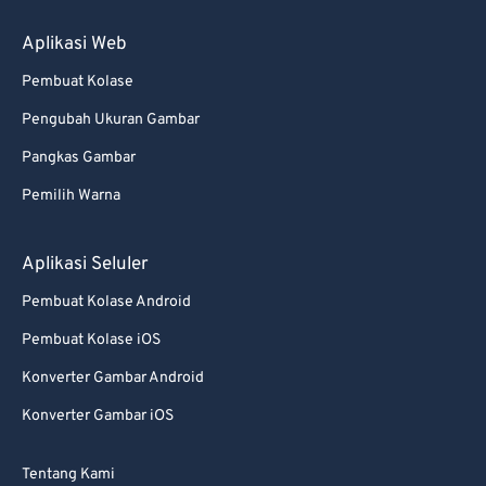
93
93
Aplikasi Web
94
94
95
95
Pembuat Kolase
96
96
Pengubah Ukuran Gambar
97
97
Pangkas Gambar
98
98
Pemilih Warna
99
99
Aplikasi Seluler
Pembuat Kolase Android
Pembuat Kolase iOS
Konverter Gambar Android
Konverter Gambar iOS
Tentang Kami