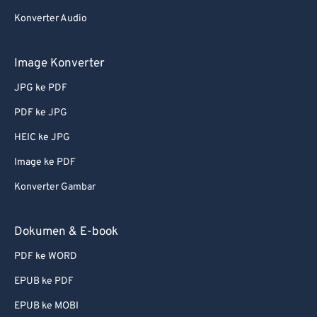
67
67
Konverter Audio
68
68
69
69
Image Konverter
70
70
JPG ke PDF
71
71
PDF ke JPG
72
72
HEIC ke JPG
73
73
Image ke PDF
74
74
Konverter Gambar
75
75
76
76
Dokumen & E-book
77
77
PDF ke WORD
78
78
EPUB ke PDF
79
79
EPUB ke MOBI