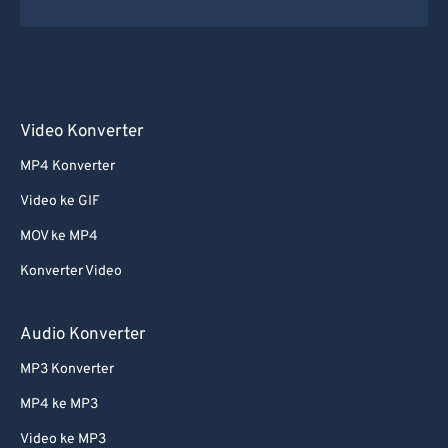
54
54
54
54
54
54
55
55
55
55
55
55
56
56
56
56
56
56
57
57
57
57
57
57
Video Konverter
58
58
58
58
58
58
MP4 Konverter
59
59
59
59
59
59
Video ke GIF
60
60
MOV ke MP4
61
61
Konverter Video
62
62
63
63
Audio Konverter
64
64
MP3 Konverter
65
65
MP4 ke MP3
66
66
Video ke MP3