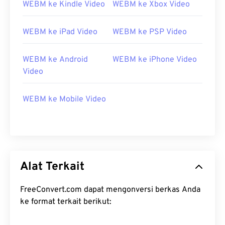
WEBM ke Kindle Video
WEBM ke Xbox Video
WEBM ke iPad Video
WEBM ke PSP Video
WEBM ke Android
WEBM ke iPhone Video
Video
00
00
00
00
00
00
00
00
WEBM ke Mobile Video
00
00
00
00
00
00
00
00
01
01
01
01
01
01
01
01
Alat Terkait
02
02
02
02
02
02
02
02
03
03
03
03
03
03
03
03
FreeConvert.com dapat mengonversi berkas Anda
ke format terkait berikut:
04
04
04
04
04
04
04
04
05
05
05
05
05
05
05
05