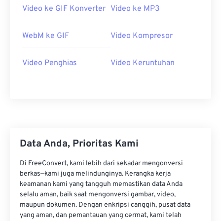
Video ke GIF Konverter
Video ke MP3
06
06
06
06
06
06
06
06
07
07
07
07
07
07
07
07
WebM ke GIF
Video Kompresor
08
08
08
08
08
08
08
08
09
09
09
09
09
09
09
09
Video Penghias
Video Keruntuhan
10
10
10
10
10
10
10
10
11
11
11
11
11
11
11
11
12
12
12
12
12
12
12
12
13
13
13
13
13
13
13
13
Data Anda, Prioritas Kami
14
14
14
14
14
14
14
14
15
15
15
15
15
15
15
15
Di FreeConvert, kami lebih dari sekadar mengonversi
berkas—kami juga melindunginya. Kerangka kerja
16
16
16
16
16
16
16
16
keamanan kami yang tangguh memastikan data Anda
selalu aman, baik saat mengonversi gambar, video,
17
17
17
17
17
17
17
17
maupun dokumen. Dengan enkripsi canggih, pusat data
18
18
18
18
18
18
18
18
yang aman, dan pemantauan yang cermat, kami telah