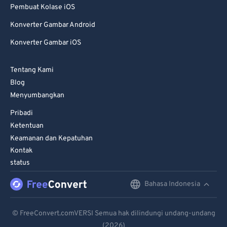
Pembuat Kolase iOS
85
85
Konverter Gambar Android
86
86
Konverter Gambar iOS
87
87
88
88
Tentang Kami
89
89
Blog
Menyumbangkan
90
90
Pribadi
91
91
Ketentuan
92
92
Keamanan dan Kepatuhan
93
93
Kontak
status
94
94
95
95
Bahasa Indonesia
English
96
96
Deutsch
© FreeConvert.comVERSI Semua hak dilindungi undang-undang
97
97
(2026)
Español