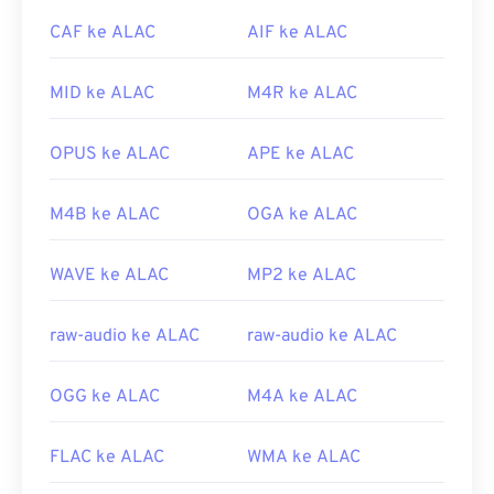
Peramban Microsoft tidak memiliki
codec
WebM
CAF ke ALAC
AIF ke ALAC
bawaan. Oleh karena itu, pasang
codec
secara
terpisah. Namun, sebagian besar peramban
MID ke ALAC
M4R ke ALAC
mendukung berkas WEBM.
Dikembangkan oleh:
Google
;
CoreCodec, Inc.
OPUS ke ALAC
APE ke ALAC
Rilis awal:
2010
Tautan yang berguna:
M4B ke ALAC
OGA ke ALAC
https://en.wikipedia.org/wiki/WebM
WAVE ke ALAC
MP2 ke ALAC
https://tools.google.com/dlpage/webmmf/
raw-audio ke ALAC
raw-audio ke ALAC
OGG ke ALAC
M4A ke ALAC
FLAC ke ALAC
WMA ke ALAC