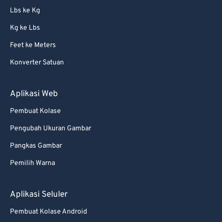
Lbs ke Kg
72
72
Kg ke Lbs
73
73
Feet ke Meters
74
74
Konverter Satuan
75
75
76
76
Aplikasi Web
77
77
Pembuat Kolase
78
78
Pengubah Ukuran Gambar
79
79
Pangkas Gambar
80
80
Pemilih Warna
81
81
82
82
Aplikasi Seluler
83
83
Pembuat Kolase Android
84
84