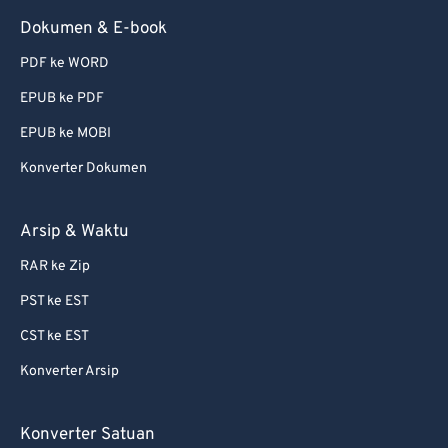
58
58
58
58
58
58
Dokumen & E-book
59
59
59
59
59
59
PDF ke WORD
60
60
EPUB ke PDF
61
61
EPUB ke MOBI
62
62
Konverter Dokumen
63
63
64
64
Arsip & Waktu
65
65
RAR ke Zip
66
66
PST ke EST
67
67
CST ke EST
68
68
Konverter Arsip
69
69
70
70
Konverter Satuan
71
71