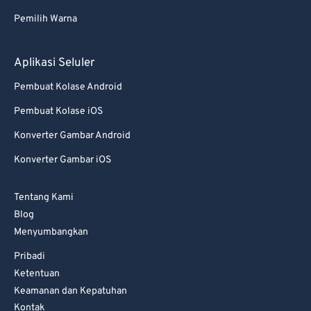
82
82
Pemilih Warna
83
83
84
84
Aplikasi Seluler
85
85
Pembuat Kolase Android
86
86
Pembuat Kolase iOS
87
87
Konverter Gambar Android
88
88
Konverter Gambar iOS
89
89
Tentang Kami
90
90
Blog
91
91
Menyumbangkan
92
92
Pribadi
93
93
Ketentuan
Keamanan dan Kepatuhan
94
94
Kontak