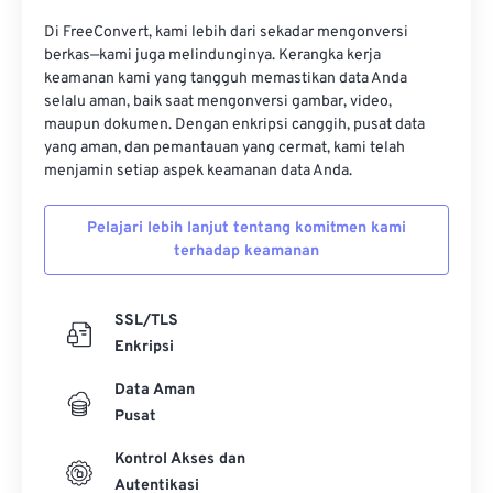
16
16
16
16
16
16
16
16
Di FreeConvert, kami lebih dari sekadar mengonversi
17
17
17
17
17
17
17
17
berkas—kami juga melindunginya. Kerangka kerja
keamanan kami yang tangguh memastikan data Anda
18
18
18
18
18
18
18
18
selalu aman, baik saat mengonversi gambar, video,
19
19
19
19
19
19
19
19
maupun dokumen. Dengan enkripsi canggih, pusat data
yang aman, dan pemantauan yang cermat, kami telah
20
20
20
20
20
20
20
20
menjamin setiap aspek keamanan data Anda.
21
21
21
21
21
21
21
21
Pelajari lebih lanjut tentang komitmen kami
22
22
22
22
22
22
22
22
terhadap keamanan
23
23
23
23
23
23
23
23
24
24
24
24
24
24
SSL/TLS
Enkripsi
25
25
25
25
25
25
26
26
26
26
26
26
Data Aman
Pusat
27
27
27
27
27
27
Kontrol Akses dan
28
28
28
28
28
28
Autentikasi