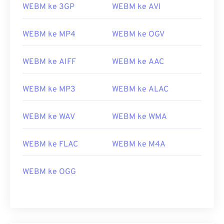
WEBM ke 3GP
WEBM ke AVI
WEBM ke MP4
WEBM ke OGV
WEBM ke AIFF
WEBM ke AAC
WEBM ke MP3
WEBM ke ALAC
WEBM ke WAV
WEBM ke WMA
00
00
00
00
00
00
00
00
WEBM ke FLAC
WEBM ke M4A
WEBM ke OGG
00
00
00
00
00
00
00
00
01
01
01
01
01
01
01
01
02
02
02
02
02
02
02
02