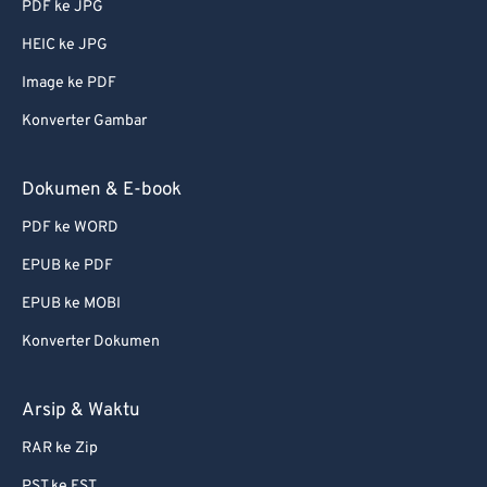
PDF ke JPG
56
56
56
56
56
56
HEIC ke JPG
57
57
57
57
57
57
Image ke PDF
58
58
58
58
58
58
Konverter Gambar
59
59
59
59
59
59
60
60
Dokumen & E-book
61
61
PDF ke WORD
62
62
EPUB ke PDF
63
63
EPUB ke MOBI
64
64
Konverter Dokumen
65
65
66
66
Arsip & Waktu
67
67
RAR ke Zip
68
68
PST ke EST