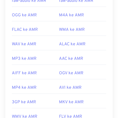
raw-audio ke AMR
raw-audio ke AMR
Rate_audio_codec
https://www.etsi.org/
OGG ke AMR
M4A ke AMR
FLAC ke AMR
WMA ke AMR
WAV ke AMR
ALAC ke AMR
MP3 ke AMR
AAC ke AMR
AIFF ke AMR
OGV ke AMR
MP4 ke AMR
AVI ke AMR
3GP ke AMR
MKV ke AMR
WMV ke AMR
FLV ke AMR