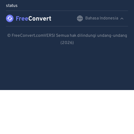
95
95
status
96
96
Bahasa Indonesia
English
97
97
Deutsch
98
98
© FreeConvert.comVERSI Semua hak dilindungi undang-undang
(2026)
Español
99
99
Français
Português
Italiano
Dutch
日本語
简体中文
繁體中文