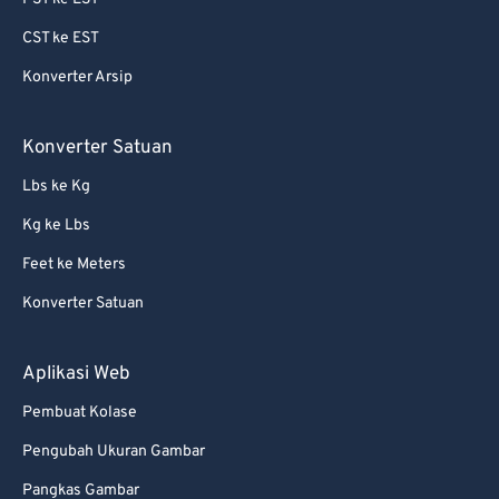
69
69
CST ke EST
70
70
Konverter Arsip
71
71
72
72
Konverter Satuan
73
73
Lbs ke Kg
74
74
Kg ke Lbs
75
75
Feet ke Meters
76
76
Konverter Satuan
77
77
78
78
Aplikasi Web
79
79
Pembuat Kolase
80
80
Pengubah Ukuran Gambar
81
81
Pangkas Gambar