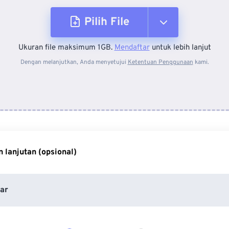
Pilih File
Ukuran file maksimum 1GB.
Mendaftar
untuk lebih lanjut
Dari Perangkat
Dengan melanjutkan, Anda menyetujui
Ketentuan Penggunaan
kami.
Dari Dropbox
Dari Google Drive
 lanjutan (opsional)
Dari OneDrive
ar
Dari Url