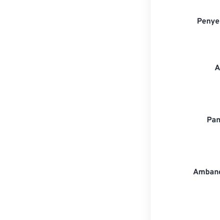
Penye
A
Pan
Amban