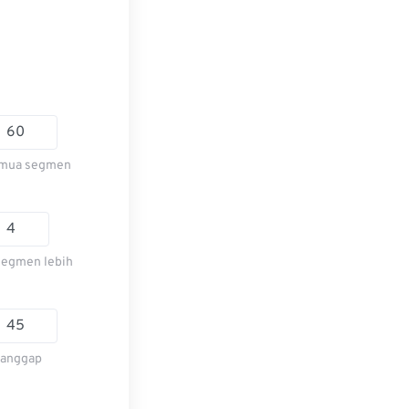
semua segmen
segmen lebih
ianggap