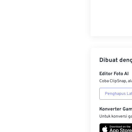
Dibuat den
Editor Foto AI
Coba ClipSnap, al
Penghapus Lat
Konverter Ga
Untuk konversi g