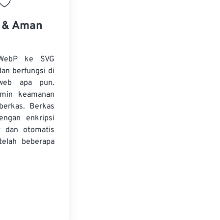
s & Aman
 WebP ke SVG
dan berfungsi di
web apa pun.
amin keamanan
 berkas. Berkas
dengan enkripsi
t dan otomatis
telah beberapa