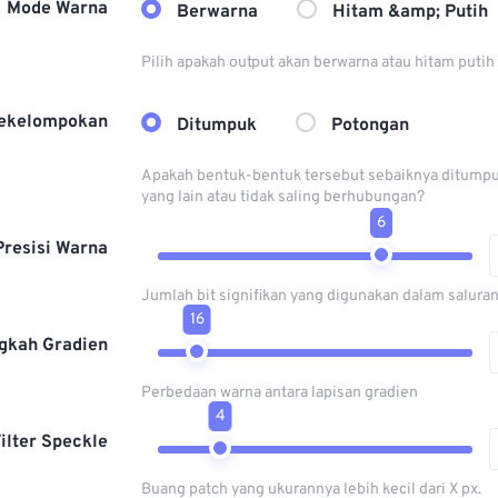
Mode Warna
Berwarna
Hitam &amp; Putih
Pilih apakah output akan berwarna atau hitam putih
ekelompokan
Ditumpuk
Potongan
Apakah bentuk-bentuk tersebut sebaiknya ditumpuk
yang lain atau tidak saling berhubungan?
6
Presisi Warna
Jumlah bit signifikan yang digunakan dalam salura
16
gkah Gradien
Perbedaan warna antara lapisan gradien
4
ilter Speckle
Buang patch yang ukurannya lebih kecil dari X px.