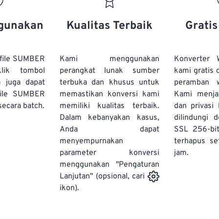
gunakan
Kualitas Terbaik
Grati
file SUMBER
Kami menggunakan
Konverter
lik tombol
perangkat lunak sumber
kami gratis 
a juga dapat
terbuka dan khusus untuk
peramban 
file SUMBER
memastikan konversi kami
Kami menj
secara batch.
memiliki kualitas terbaik.
dan privasi
Dalam kebanyakan kasus,
dilindungi 
Anda dapat
SSL 256-bi
menyempurnakan
terhapus se
parameter konversi
jam.
menggunakan "Pengaturan
Lanjutan" (opsional, cari
ikon).