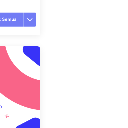
k Semua
ang semua opsi
 dari Preset
ebagai Preset