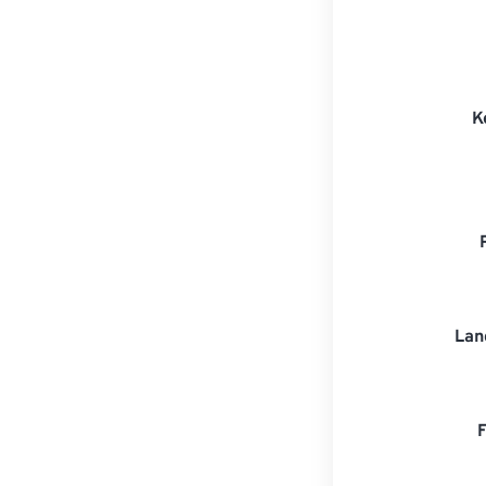
K
Lan
F