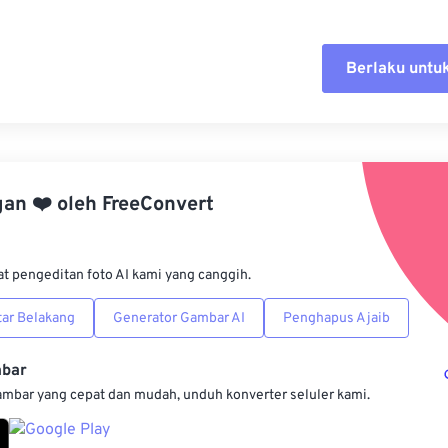
Berlaku untu
Setel ul
Terapkan
gan
❤️
oleh
FreeConvert
Simpan s
at pengeditan foto AI kami yang canggih.
ar Belakang
Generator Gambar AI
Penghapus Ajaib
mbar
ambar yang cepat dan mudah, unduh konverter seluler kami.