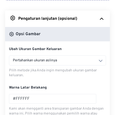
Dari Google Drive
Pengaturan lanjutan (opsional)
Dari OneDrive
Opsi Gambar
Dari Url
Ubah Ukuran Gambar Keluaran
Pertahankan ukuran aslinya
Pilih metode jika Anda ingin mengubah ukuran gambar
keluaran.
Warna Latar Belakang
Kami akan mengganti area transparan gambar Anda dengan
warna ini. Pilih warna menggunakan pemilih warna atau