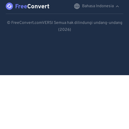
Bahasa Indonesia
English
Deutsch
© FreeConvert.comVERSI Semua hak dilindungi undang-undang
(2026)
Español
Français
Português
Italiano
Dutch
日本語
简体中文
繁體中文
한국어