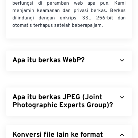
berfungsi di peramban web apa pun. Kami
menjamin keamanan dan privasi berkas. Berkas
dilindungi dengan enkripsi SSL 256-bit dan
otomatis terhapus setelah beberapa jam.
Apa itu berkas WebP?
WebP adalah jenis berkas sumber terbuka yang
menggunakan
kompresi prediktif
untuk
menghasilkan gambar yang ideal untuk halaman
Apa itu berkas JPEG (Joint
web dan aplikasi seluler. Gambar WebP berukuran
hingga 30 persen lebih kecil daripada berkas
Photographic Experts Group)?
JPEG
(JPG)
dan
Portable Network Graphics (PNG)
,
dengan kualitas visual yang serupa. Gambar WebP
JPEG (Joint Photographic Experts Group) adalah
dimuat dengan cepat di halaman web dan aplikasi
format berkas universal yang menggunakan
seluler.
Konversi file lain ke format
algoritma untuk mengompresi foto dan grafik.