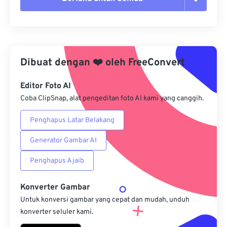
Setel ulang semua opsi
Terapkan dari Preset
Dibuat dengan
❤️
oleh
FreeConvert
Simpan sebagai Preset
Editor Foto AI
Coba ClipSnap, alat pengeditan foto AI kami yang canggih.
Penghapus Latar Belakang
Generator Gambar AI
Penghapus Ajaib
Konverter Gambar
Untuk konversi gambar yang cepat dan mudah, unduh
konverter seluler kami.