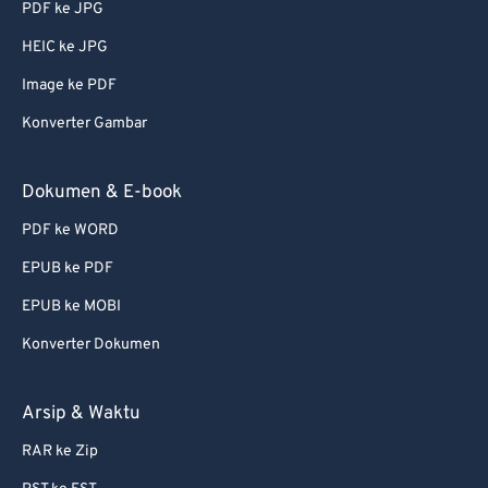
PDF ke JPG
56
56
56
56
56
56
HEIC ke JPG
57
57
57
57
57
57
Image ke PDF
58
58
58
58
58
58
Konverter Gambar
59
59
59
59
59
59
60
60
Dokumen & E-book
61
61
PDF ke WORD
62
62
EPUB ke PDF
63
63
EPUB ke MOBI
64
64
Konverter Dokumen
65
65
66
66
Arsip & Waktu
67
67
RAR ke Zip
68
68