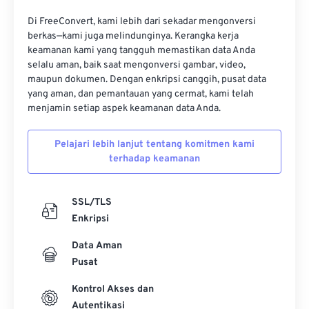
16
16
16
16
16
16
16
16
Di FreeConvert, kami lebih dari sekadar mengonversi
17
17
17
17
17
17
17
17
berkas—kami juga melindunginya. Kerangka kerja
keamanan kami yang tangguh memastikan data Anda
18
18
18
18
18
18
18
18
selalu aman, baik saat mengonversi gambar, video,
19
19
19
19
19
19
19
19
maupun dokumen. Dengan enkripsi canggih, pusat data
yang aman, dan pemantauan yang cermat, kami telah
20
20
20
20
20
20
20
20
menjamin setiap aspek keamanan data Anda.
21
21
21
21
21
21
21
21
Pelajari lebih lanjut tentang komitmen kami
22
22
22
22
22
22
22
22
terhadap keamanan
23
23
23
23
23
23
23
23
24
24
24
24
24
24
SSL/TLS
25
25
25
25
25
25
Enkripsi
26
26
26
26
26
26
Data Aman
Pusat
27
27
27
27
27
27
28
28
28
28
28
28
Kontrol Akses dan
Autentikasi