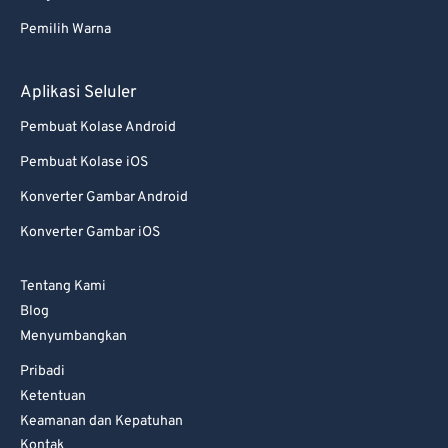
82
82
Pemilih Warna
83
83
84
84
Aplikasi Seluler
85
85
Pembuat Kolase Android
86
86
Pembuat Kolase iOS
87
87
Konverter Gambar Android
88
88
Konverter Gambar iOS
89
89
Tentang Kami
90
90
Blog
91
91
Menyumbangkan
92
92
Pribadi
93
93
Ketentuan
Keamanan dan Kepatuhan
94
94
Kontak