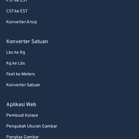
PST ke EST
69
69
CST ke EST
70
70
Konverter Arsip
71
71
72
72
Konverter Satuan
73
73
Lbs ke Kg
74
74
Kg ke Lbs
75
75
Feet ke Meters
76
76
Konverter Satuan
77
77
78
78
Aplikasi Web
79
79
Pembuat Kolase
80
80
Pengubah Ukuran Gambar
81
81
Pangkas Gambar