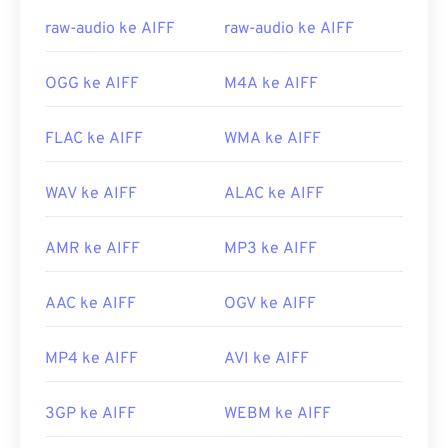
center-sdk/bb188788(v=msdn.10)
Tautan yang berguna:
raw-audio ke AIFF
raw-audio ke AIFF
https://en.wikipedia.org/wiki/Audio_Interchange_File_F
https://www.lifewire.com/aiff-aif-aifc-files-
OGG ke AIFF
M4A ke AIFF
2619569
FLAC ke AIFF
WMA ke AIFF
WAV ke AIFF
ALAC ke AIFF
AMR ke AIFF
MP3 ke AIFF
AAC ke AIFF
OGV ke AIFF
MP4 ke AIFF
AVI ke AIFF
3GP ke AIFF
WEBM ke AIFF