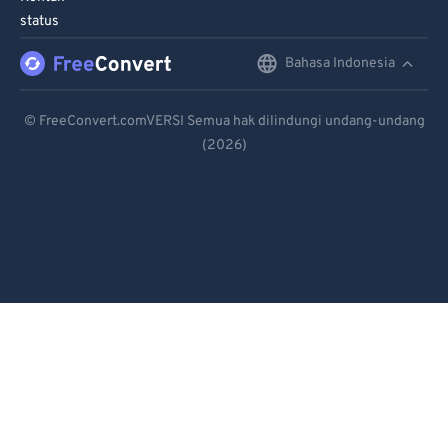
95
95
status
96
96
Bahasa Indonesia
English
97
97
Deutsch
98
98
© FreeConvert.comVERSI Semua hak dilindungi undang-undang
99
99
(2026)
Español
Français
Português
Italiano
Dutch
日本語
简体中文
繁體中文