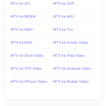
WTV ke AVI
WTV ke 3GP
WTV ke WEBM
WTV ke MKV
WTV ke WMV
WTV ke FLV
WTV ke MOV
WTV ke Kindle Video
WTV ke Xbox Video
WTV ke iPad Video
00
00
00
00
00
00
00
00
WTV ke PSP Video
WTV ke Android Video
WTV ke iPhone Video
WTV ke Mobile Video
00
00
00
00
00
00
00
00
01
01
01
01
01
01
01
01
02
02
02
02
02
02
02
02