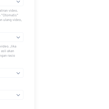
iran video.
h "Otomatis"
n ulang video,
video. Jika
 asli akan
ngan rasio