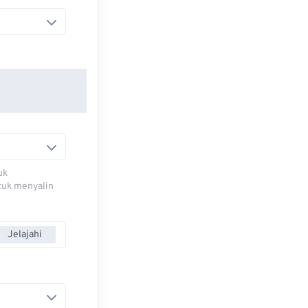
uk
ntuk menyalin
Jelajahi