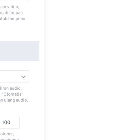
lam video,
ng disimpan
ntuk tampilan
iran audio.
h "Otomatis"
n ulang audio,
volume,