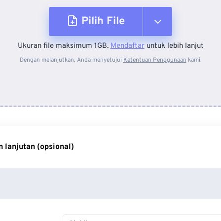
Pilih File
Ukuran file maksimum 1GB.
Mendaftar
untuk lebih lanjut
Dari Perangkat
Dengan melanjutkan, Anda menyetujui
Ketentuan Penggunaan
kami.
Dari Dropbox
Dari Google Drive
 lanjutan (opsional)
Dari OneDrive
Dari Url