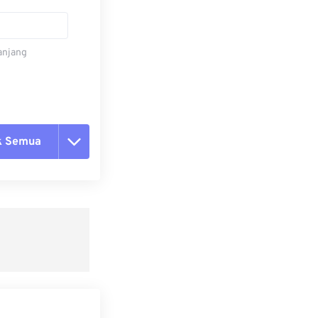
panjang
k Semua
ang semua opsi
 dari Preset
ebagai Preset