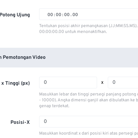
01
01
01
01
02
02
02
02
Potong Ujung
00
:
00
:
00
.
00
03
03
03
03
00
00
00
00
Tentukan posisi akhir pemangkasan (JJ:MM:SS.MS).
00:00:00.00 untuk menonaktifkan.
04
04
04
04
01
01
01
01
05
05
05
05
02
02
02
02
06
06
06
06
03
03
03
03
n Pemotongan Video
07
07
07
07
04
04
04
04
08
08
08
08
05
05
05
05
x
 x Tinggi (px)
09
09
09
09
06
06
06
06
Masukkan lebar dan tinggi persegi panjang potong 
10
10
10
10
07
07
07
07
- 10000). Angka dimensi ganjil akan dibulatkan ke
genap terdekat.
11
11
11
11
08
08
08
08
12
12
12
12
09
09
09
09
Posisi-X
13
13
13
13
10
10
10
10
Masukkan koordinat x dari posisi kiri atas persegi