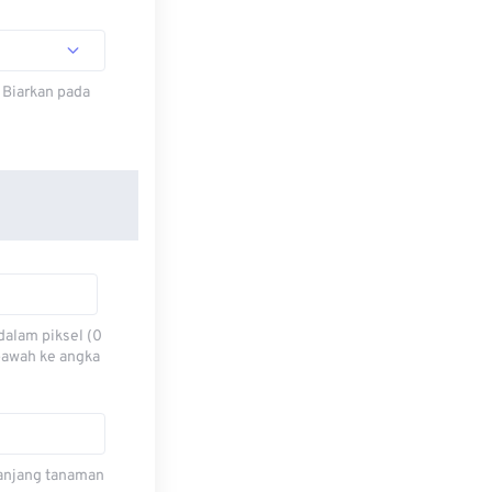
 Biarkan pada
dalam piksel (0
 bawah ke angka
 panjang tanaman