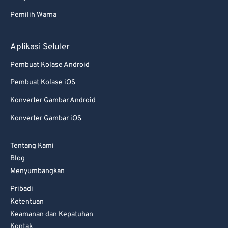
82
82
Pemilih Warna
83
83
84
84
Aplikasi Seluler
85
85
Pembuat Kolase Android
86
86
Pembuat Kolase iOS
87
87
Konverter Gambar Android
88
88
Konverter Gambar iOS
89
89
Tentang Kami
90
90
Blog
91
91
Menyumbangkan
92
92
Pribadi
93
93
Ketentuan
Keamanan dan Kepatuhan
94
94
Kontak