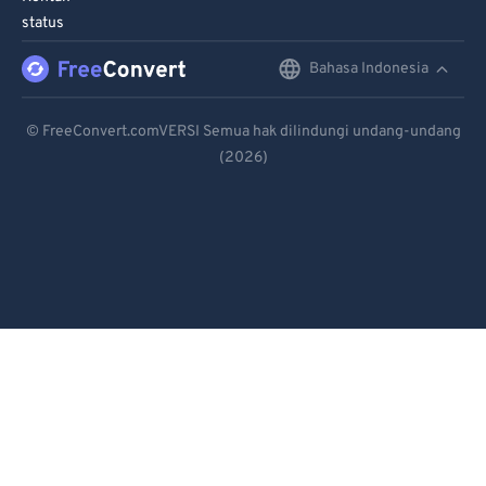
95
95
status
96
96
Bahasa Indonesia
English
97
97
Deutsch
98
98
© FreeConvert.comVERSI Semua hak dilindungi undang-undang
99
99
(2026)
Español
Français
Português
Italiano
Dutch
日本語
简体中文
繁體中文