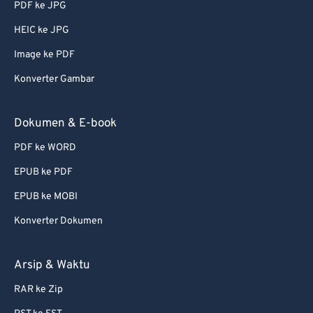
PDF ke JPG
56
56
56
56
56
56
HEIC ke JPG
57
57
57
57
57
57
Image ke PDF
58
58
58
58
58
58
Konverter Gambar
59
59
59
59
59
59
60
60
Dokumen & E-book
61
61
PDF ke WORD
62
62
EPUB ke PDF
63
63
EPUB ke MOBI
64
64
Konverter Dokumen
65
65
66
66
Arsip & Waktu
67
67
RAR ke Zip
68
68