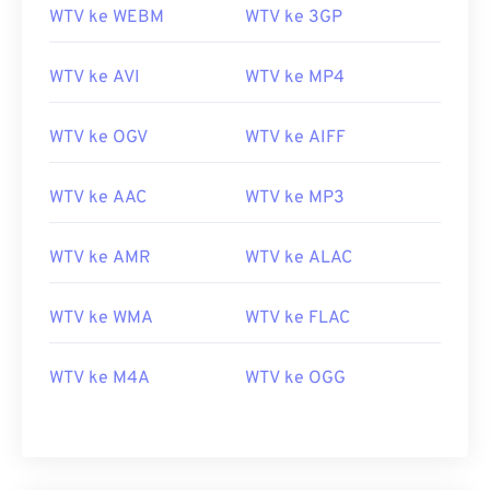
WTV ke WEBM
WTV ke 3GP
WTV ke AVI
WTV ke MP4
WTV ke OGV
WTV ke AIFF
WTV ke AAC
WTV ke MP3
WTV ke AMR
WTV ke ALAC
00
00
00
00
00
00
00
00
WTV ke WMA
WTV ke FLAC
WTV ke M4A
WTV ke OGG
00
00
00
00
00
00
00
00
01
01
01
01
01
01
01
01
02
02
02
02
02
02
02
02