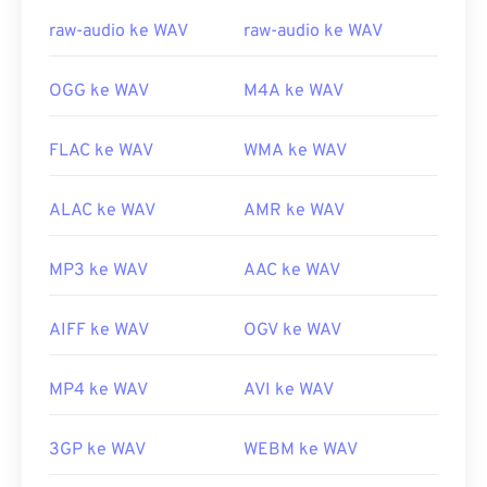
center-sdk/bb188788(v=msdn.10)
Tautan yang berguna:
raw-audio ke WAV
raw-audio ke WAV
https://en.wikipedia.org/wiki/WAV
https://www.techopedia.com/definisi/12636/bentuk-
OGG ke WAV
M4A ke WAV
gelombang-audio-wav
FLAC ke WAV
WMA ke WAV
ALAC ke WAV
AMR ke WAV
MP3 ke WAV
AAC ke WAV
AIFF ke WAV
OGV ke WAV
MP4 ke WAV
AVI ke WAV
3GP ke WAV
WEBM ke WAV