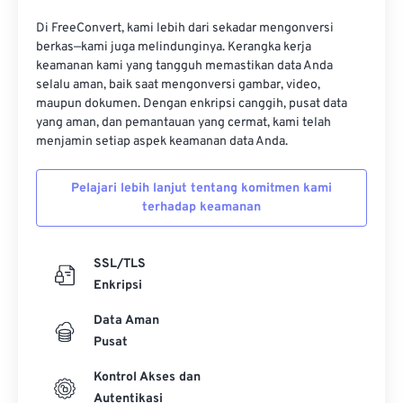
16
16
16
16
16
16
16
16
Di FreeConvert, kami lebih dari sekadar mengonversi
17
17
17
17
17
17
17
17
berkas—kami juga melindunginya. Kerangka kerja
keamanan kami yang tangguh memastikan data Anda
18
18
18
18
18
18
18
18
selalu aman, baik saat mengonversi gambar, video,
19
19
19
19
19
19
19
19
maupun dokumen. Dengan enkripsi canggih, pusat data
yang aman, dan pemantauan yang cermat, kami telah
20
20
20
20
20
20
20
20
menjamin setiap aspek keamanan data Anda.
21
21
21
21
21
21
21
21
Pelajari lebih lanjut tentang komitmen kami
22
22
22
22
22
22
22
22
terhadap keamanan
23
23
23
23
23
23
23
23
24
24
24
24
24
24
SSL/TLS
25
25
25
25
25
25
Enkripsi
26
26
26
26
26
26
Data Aman
Pusat
27
27
27
27
27
27
28
28
28
28
28
28
Kontrol Akses dan
Autentikasi