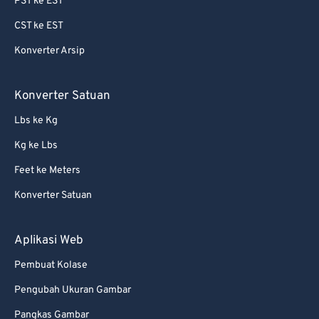
PST ke EST
69
69
CST ke EST
70
70
Konverter Arsip
71
71
72
72
Konverter Satuan
73
73
Lbs ke Kg
74
74
Kg ke Lbs
75
75
Feet ke Meters
76
76
Konverter Satuan
77
77
78
78
Aplikasi Web
79
79
Pembuat Kolase
80
80
Pengubah Ukuran Gambar
81
81
Pangkas Gambar