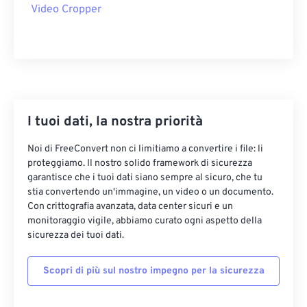
22
22
22
22
22
22
22
22
Video Cropper
23
23
23
23
23
23
23
23
24
24
24
24
24
24
25
25
25
25
25
25
26
26
26
26
26
26
27
27
27
27
27
27
I tuoi dati, la nostra priorità
28
28
28
28
28
28
Noi di FreeConvert non ci limitiamo a convertire i file: li
proteggiamo. Il nostro solido framework di sicurezza
29
29
29
29
29
29
garantisce che i tuoi dati siano sempre al sicuro, che tu
30
30
30
30
30
30
stia convertendo un'immagine, un video o un documento.
Con crittografia avanzata, data center sicuri e un
31
31
31
31
31
31
monitoraggio vigile, abbiamo curato ogni aspetto della
32
32
32
32
32
32
sicurezza dei tuoi dati.
33
33
33
33
33
33
Scopri di più sul nostro impegno per la sicurezza
34
34
34
34
34
34
35
35
35
35
35
35