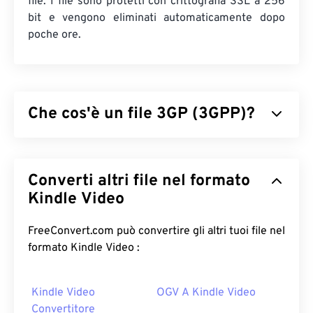
file. I file sono protetti con crittografia SSL a 256
bit e vengono eliminati automaticamente dopo
poche ore.
Che cos'è un file 3GP (3GPP)?
3GPP (3GP) è un formato contenitore multimediale
progettato per le reti
UMTS
(Universal Mobile
Converti altri file nel formato
Telecommunications System) di terza generazione
(3G), ovvero uno standard globale per la telefonia
Kindle Video
mobile (
GSM
). Poiché l'UMTS è una tecnologia per
la telefonia mobile, il formato 3GP consente ai
FreeConvert.com può convertire gli altri tuoi file nel
telefoni cellulari sulle reti UMTS di acquisire,
formato Kindle Video :
salvare, distribuire e riprodurre contenuti
multimediali tramite connessioni wireless ad alta
Kindle Video
OGV A Kindle Video
velocità.
Convertitore