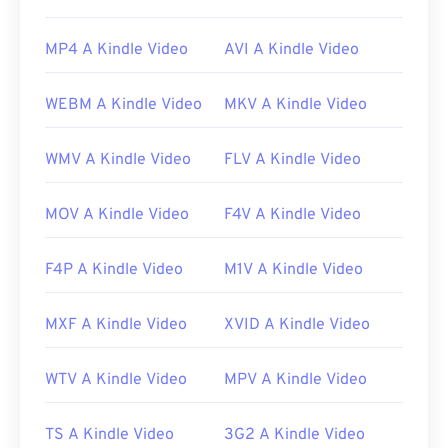
Come aprire un file 3GP?
MP4 A Kindle Video
AVI A Kindle Video
L'applicazione migliore per aprire file 3GP è Apple
QuickTime
. Sebbene il 3GP sia progettato per i
WEBM A Kindle Video
MKV A Kindle Video
dispositivi mobili, il formato file si apre facilmente
sulla maggior parte dei sistemi operativi, inclusi
WMV A Kindle Video
FLV A Kindle Video
Linux, Mac e Windows.
3GP è un formato di file flessibile che supporta
MOV A Kindle Video
F4V A Kindle Video
sottotitoli tramite 3GPP
Timed Text
. Non supporta
i menu interattivi, ma è compatibile con strumenti
di terze parti gratuiti che forniscono tale supporto.
F4P A Kindle Video
M1V A Kindle Video
Un esempio è
AutoGK
. Per migliorare la qualità del
video durante la visualizzazione su dispositivi
MXF A Kindle Video
XVID A Kindle Video
mobili,
converti
il ​​file in MP4.
Sviluppato da:
3rd Generation Partnership Project
WTV A Kindle Video
MPV A Kindle Video
(3GPP)
Versione iniziale:
1997
TS A Kindle Video
3G2 A Kindle Video