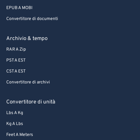
75
75
EPUB A MOBI
76
76
Convertitore di documenti
77
77
78
78
Archivio & tempo
79
79
RAR A Zip
80
80
PST A EST
81
81
CST A EST
82
82
Convertitore di archivi
83
83
84
84
Convertitore di unità
85
85
Lbs A Kg
86
86
Kg A Lbs
87
87
Feet A Meters