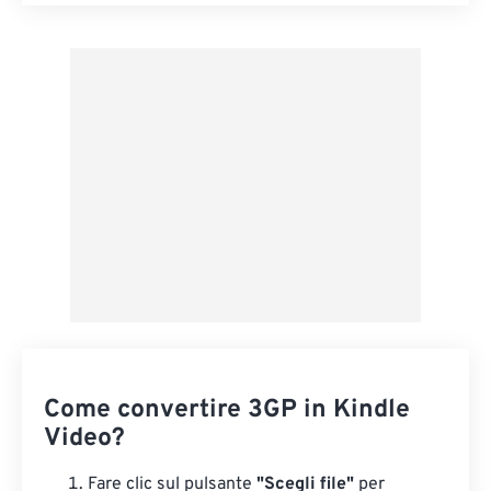
Reimposta tutte le opzioni
Applica da preimpostazione
Salva come predefinito
Come convertire 3GP in Kindle
Video?
Fare clic sul pulsante
"Scegli file"
per