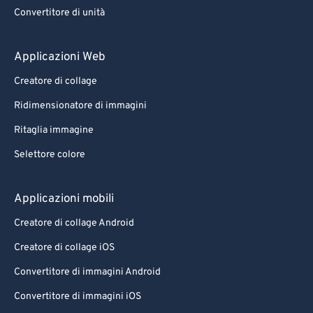
88
88
Convertitore di unità
89
89
90
90
Applicazioni Web
91
91
Creatore di collage
92
92
Ridimensionatore di immagini
93
93
Ritaglia immagine
94
94
Selettore colore
95
95
96
96
Applicazioni mobili
97
97
Creatore di collage Android
98
98
Creatore di collage iOS
99
99
Convertitore di immagini Android
Convertitore di immagini iOS