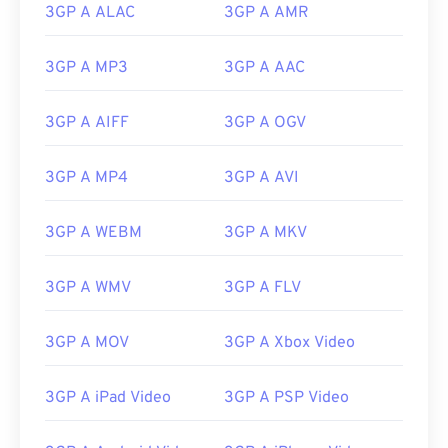
3GP A ALAC
3GP A AMR
3GP A MP3
3GP A AAC
00
00
00
00
00
00
00
00
3GP A AIFF
3GP A OGV
00
00
00
00
00
00
00
00
3GP A MP4
3GP A AVI
01
01
01
01
01
01
01
01
02
02
02
02
02
02
02
02
3GP A WEBM
3GP A MKV
03
03
03
03
03
03
03
03
04
04
04
04
04
04
04
04
3GP A WMV
3GP A FLV
05
05
05
05
05
05
05
05
3GP A MOV
3GP A Xbox Video
06
06
06
06
06
06
06
06
07
07
07
07
07
07
07
07
3GP A iPad Video
3GP A PSP Video
08
08
08
08
08
08
08
08