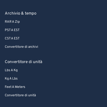
67
67
68
68
Archivio & tempo
69
69
RAR A Zip
70
70
PST A EST
71
71
CST A EST
72
72
Convertitore di archivi
73
73
74
74
Convertitore di unità
75
75
Lbs A Kg
76
76
Kg A Lbs
77
77
Feet A Meters
78
78
Convertitore di unità
79
79