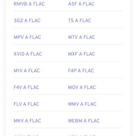
https://en.wikipedia.org/wiki/3GP_and_3G2
RMVB A FLAC
ASF A FLAC
Link utili:
https://www.3gpp.org/
https://en.wikipedia.org/wiki/FLAC
3G2 A FLAC
TS A FLAC
https://xiph.org/flac/
MPV A FLAC
WTV A FLAC
XVID A FLAC
MXF A FLAC
M1V A FLAC
F4P A FLAC
F4V A FLAC
MOV A FLAC
FLV A FLAC
WMV A FLAC
MKV A FLAC
WEBM A FLAC