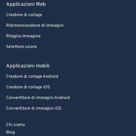
80
80
Applicazioni Web
81
81
Creatore di collage
82
82
Ridimensionatore di immagini
83
83
Ritaglia immagine
84
84
Selettore colore
85
85
Applicazioni mobili
86
86
87
87
Creatore di collage Android
88
88
Creatore di collage iOS
89
89
Convertitore di immagini Android
90
90
Convertitore di immagini iOS
91
91
Chi siamo
92
92
Blog