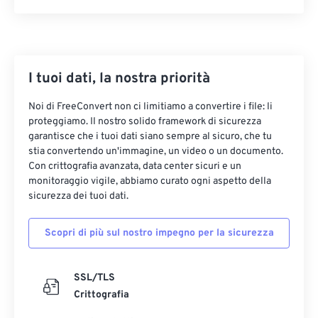
14
14
14
14
14
14
14
14
15
15
15
15
15
15
15
15
16
16
16
16
16
16
16
16
I tuoi dati, la nostra priorità
17
17
17
17
17
17
17
17
18
18
18
18
18
18
18
18
Noi di FreeConvert non ci limitiamo a convertire i file: li
proteggiamo. Il nostro solido framework di sicurezza
19
19
19
19
19
19
19
19
garantisce che i tuoi dati siano sempre al sicuro, che tu
20
20
20
20
20
20
20
20
stia convertendo un'immagine, un video o un documento.
Con crittografia avanzata, data center sicuri e un
21
21
21
21
21
21
21
21
monitoraggio vigile, abbiamo curato ogni aspetto della
sicurezza dei tuoi dati.
22
22
22
22
22
22
22
22
23
23
23
23
23
23
23
23
Scopri di più sul nostro impegno per la sicurezza
24
24
24
24
24
24
25
25
25
25
25
25
SSL/TLS
Crittografia
26
26
26
26
26
26