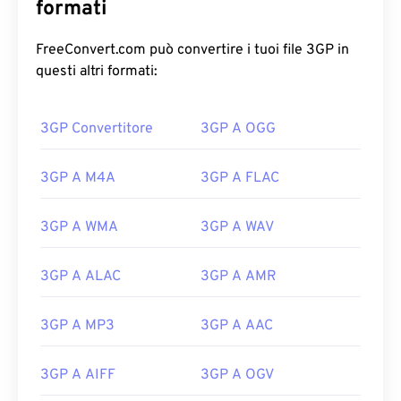
formati
FreeConvert.com può convertire i tuoi file 3GP in
questi altri formati:
00
00
00
00
00
00
00
00
3GP Convertitore
3GP A OGG
00
00
00
00
00
00
00
00
3GP A M4A
3GP A FLAC
01
01
01
01
01
01
01
01
02
02
02
02
02
02
02
02
3GP A WMA
3GP A WAV
03
03
03
03
03
03
03
03
3GP A ALAC
3GP A AMR
04
04
04
04
04
04
04
04
05
05
05
05
05
05
05
05
3GP A MP3
3GP A AAC
06
06
06
06
06
06
06
06
3GP A AIFF
3GP A OGV
07
07
07
07
07
07
07
07