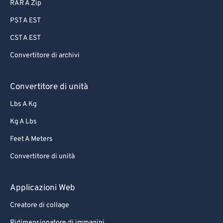
87
87
RAR A Zip
88
88
PST A EST
89
89
CST A EST
90
90
Convertitore di archivi
91
91
92
92
Convertitore di unità
93
93
Lbs A Kg
94
94
Kg A Lbs
95
95
Feet A Meters
96
96
Convertitore di unità
97
97
Applicazioni Web
98
98
99
99
Creatore di collage
Ridimensionatore di immagini