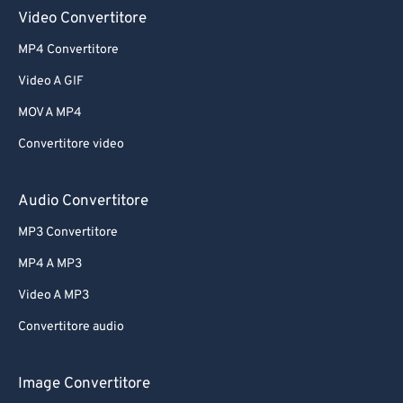
61
61
Video Convertitore
62
62
MP4 Convertitore
63
63
Video A GIF
64
64
MOV A MP4
65
65
Convertitore video
66
66
67
67
Audio Convertitore
68
68
MP3 Convertitore
69
69
MP4 A MP3
70
70
Video A MP3
71
71
Convertitore audio
72
72
73
73
Image Convertitore