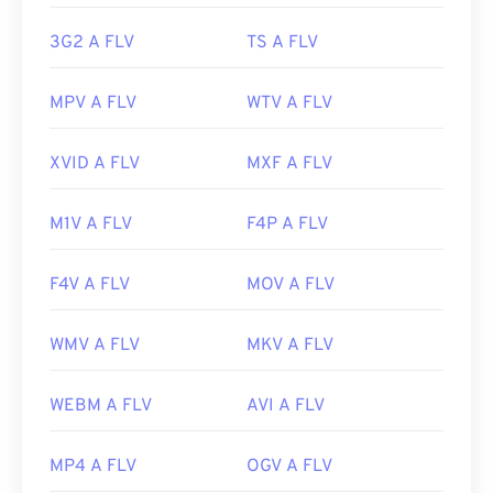
Sviluppato da:
Adobe
https://www.3gpp.org/
Versione iniziale:
2003
3G2 A FLV
TS A FLV
Link utili:
MPV A FLV
WTV A FLV
https://en.wikipedia.org/wiki/Flash_Video
https://www.lifewire.com/flv-file
XVID A FLV
MXF A FLV
M1V A FLV
F4P A FLV
F4V A FLV
MOV A FLV
WMV A FLV
MKV A FLV
WEBM A FLV
AVI A FLV
MP4 A FLV
OGV A FLV