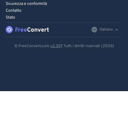
Sicurezza e conformità
Contatto
Stato
Italiano
English
Deutsch
© FreeConvert.com
v2.30
E Tutti i diritti riservati (2026)
Español
Français
Português
Italiano
Dutch
日本語
简体中文