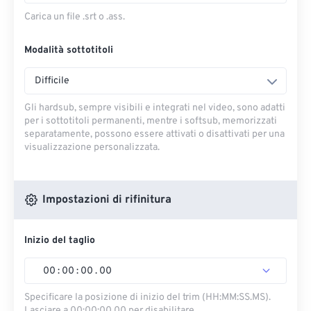
Carica un file .srt o .ass.
Modalità sottotitoli
Difficile
Gli hardsub, sempre visibili e integrati nel video, sono adatti
per i sottotitoli permanenti, mentre i softsub, memorizzati
separatamente, possono essere attivati ​​o disattivati ​​per una
visualizzazione personalizzata.
Impostazioni di rifinitura
Inizio del taglio
00
:
00
:
00
.
00
Specificare la posizione di inizio del trim (HH:MM:SS.MS).
Lasciare a 00:00:00.00 per disabilitare.