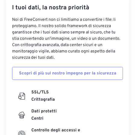
I tuoi dati, la nostra priorità
35
35
35
35
35
35
36
36
36
36
36
36
Noi di FreeConvert non ci limitiamo a convertire i file: li
proteggiamo. Il nostro solido framework di sicurezza
37
37
37
37
37
37
garantisce che i tuoi dati siano sempre al sicuro, che tu
38
38
38
38
38
38
stia convertendo un'immagine, un video o un documento.
Con crittografia avanzata, data center sicuri e un
39
39
39
39
39
39
monitoraggio vigile, abbiamo curato ogni aspetto della
sicurezza dei tuoi dati.
40
40
40
40
40
40
41
41
41
41
41
41
Scopri di più sul nostro impegno per la sicurezza
42
42
42
42
42
42
43
43
43
43
43
43
SSL/TLS
Crittografia
44
44
44
44
44
44
45
45
45
45
45
45
Dati protetti
Centri
46
46
46
46
46
46
Controllo degli accessi e
47
47
47
47
47
47