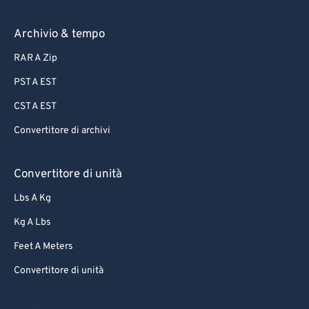
72
72
Archivio & tempo
73
73
RAR A Zip
74
74
PST A EST
75
75
CST A EST
76
76
Convertitore di archivi
77
77
78
78
Convertitore di unità
79
79
Lbs A Kg
80
80
Kg A Lbs
81
81
Feet A Meters
82
82
Convertitore di unità
83
83
84
84