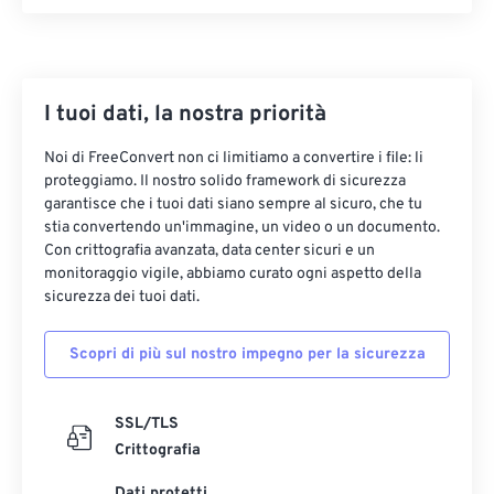
19
19
19
19
19
19
19
19
20
20
20
20
20
20
20
20
21
21
21
21
21
21
21
21
I tuoi dati, la nostra priorità
22
22
22
22
22
22
22
22
Noi di FreeConvert non ci limitiamo a convertire i file: li
23
23
23
23
23
23
23
23
proteggiamo. Il nostro solido framework di sicurezza
24
24
24
24
24
24
garantisce che i tuoi dati siano sempre al sicuro, che tu
stia convertendo un'immagine, un video o un documento.
25
25
25
25
25
25
Con crittografia avanzata, data center sicuri e un
monitoraggio vigile, abbiamo curato ogni aspetto della
26
26
26
26
26
26
sicurezza dei tuoi dati.
27
27
27
27
27
27
28
28
28
28
28
28
Scopri di più sul nostro impegno per la sicurezza
29
29
29
29
29
29
SSL/TLS
30
30
30
30
30
30
Crittografia
31
31
31
31
31
31
Dati protetti