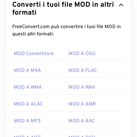
Converti i tuoi file MOD in altri
formati
FreeConvert.com può convertire i tuoi file MOD in
questi altri formati:
MOD Convertitore
MOD A OGG
00
00
00
00
00
00
00
00
MOD A M4A
MOD A FLAC
00
00
00
00
00
00
00
00
MOD A WMA
MOD A WAV
01
01
01
01
01
01
01
01
02
02
02
02
02
02
02
02
MOD A ALAC
MOD A AMR
03
03
03
03
03
03
03
03
MOD A MP3
MOD A AAC
04
04
04
04
04
04
04
04
05
05
05
05
05
05
05
05