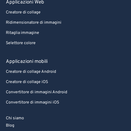
Applicazioni Web
85
85
Creatore di collage
86
86
Ridimensionatore di immagini
87
87
Ritaglia immagine
88
88
Selettore colore
89
89
90
90
Applicazioni mobili
91
91
Creatore di collage Android
92
92
Creatore di collage iOS
93
93
Convertitore di immagini Android
94
94
Convertitore di immagini iOS
95
95
96
96
Chi siamo
97
97
Blog