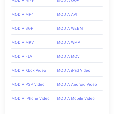
MOD A AIFF
MOD A OGV
06
06
06
06
06
06
06
06
07
07
07
07
07
07
07
07
MOD A MP4
MOD A AVI
08
08
08
08
08
08
08
08
MOD A 3GP
MOD A WEBM
09
09
09
09
09
09
09
09
10
10
10
10
10
10
10
10
MOD A MKV
MOD A WMV
11
11
11
11
11
11
11
11
MOD A FLV
MOD A MOV
12
12
12
12
12
12
12
12
13
13
13
13
13
13
13
13
MOD A Xbox Video
MOD A iPad Video
14
14
14
14
14
14
14
14
15
15
15
15
15
15
15
15
MOD A PSP Video
MOD A Android Video
16
16
16
16
16
16
16
16
MOD A iPhone Video
MOD A Mobile Video
17
17
17
17
17
17
17
17
18
18
18
18
18
18
18
18