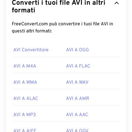
Converti i tuoi file AVI in altri
formati
FreeConvert.com può convertire i tuoi file AVI in
questi altri formati:
00
00
00
00
00
00
00
00
AVI Convertitore
AVI A OGG
AVI A M4A
AVI A FLAC
00
00
00
00
00
00
00
00
AVI A WMA
AVI A WAV
01
01
01
01
01
01
01
01
02
02
02
02
02
02
02
02
AVI A ALAC
AVI A AMR
03
03
03
03
03
03
03
03
04
04
04
04
04
04
04
04
AVI A MP3
AVI A AAC
05
05
05
05
05
05
05
05
AVI A AIFF
AVI A OGV