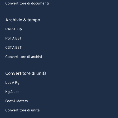
85
85
Convertitore di documenti
86
86
87
87
Archivio & tempo
88
88
RAR A Zip
89
89
PST A EST
90
90
CST A EST
91
91
Convertitore di archivi
92
92
93
93
Convertitore di unità
94
94
Lbs A Kg
95
95
Kg A Lbs
96
96
Feet A Meters
97
97
Convertitore di unità
98
98