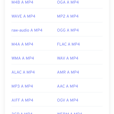
M4B A MP4
OGA A MP4
Sviluppato da:
Moving Picture Experts Group
(MPEG)
WAVE A MP4
MP2 A MP4
Norma:
ISO/IEC 14496
raw-audio A MP4
OGG A MP4
Versione iniziale:
1999
Link utili:
M4A A MP4
FLAC A MP4
https://en.wikipedia.org/wiki/MPEG-4
https://mpeg.chiariglione.org/standards/mpeg-
WMA A MP4
WAV A MP4
4.html
ALAC A MP4
AMR A MP4
MP3 A MP4
AAC A MP4
AIFF A MP4
OGV A MP4