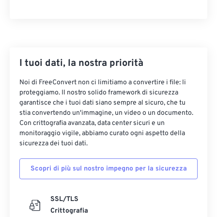
33
33
33
33
33
33
34
34
34
34
34
34
35
35
35
35
35
35
I tuoi dati, la nostra priorità
36
36
36
36
36
36
37
37
37
37
37
37
Noi di FreeConvert non ci limitiamo a convertire i file: li
proteggiamo. Il nostro solido framework di sicurezza
38
38
38
38
38
38
garantisce che i tuoi dati siano sempre al sicuro, che tu
39
39
39
39
39
39
stia convertendo un'immagine, un video o un documento.
Con crittografia avanzata, data center sicuri e un
40
40
40
40
40
40
monitoraggio vigile, abbiamo curato ogni aspetto della
sicurezza dei tuoi dati.
41
41
41
41
41
41
42
42
42
42
42
42
Scopri di più sul nostro impegno per la sicurezza
43
43
43
43
43
43
44
44
44
44
44
44
SSL/TLS
45
45
45
45
45
45
Crittografia