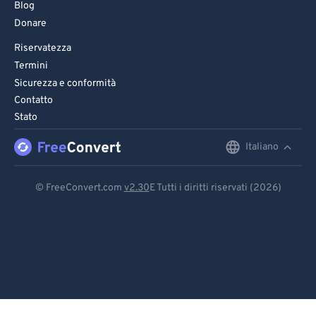
Blog
Donare
Riservatezza
Termini
Sicurezza e conformità
Contatto
Stato
Italiano
English
Deutsch
© FreeConvert.com
v2.30
E Tutti i diritti riservati (2026)
Español
Français
Português
Italiano