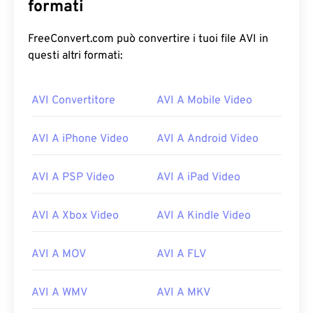
formati
FreeConvert.com può convertire i tuoi file AVI in
questi altri formati:
00
00
00
00
00
00
00
00
AVI Convertitore
AVI A Mobile Video
00
00
00
00
00
00
00
00
AVI A iPhone Video
AVI A Android Video
01
01
01
01
01
01
01
01
02
02
02
02
02
02
02
02
AVI A PSP Video
AVI A iPad Video
03
03
03
03
03
03
03
03
AVI A Xbox Video
AVI A Kindle Video
04
04
04
04
04
04
04
04
05
05
05
05
05
05
05
05
AVI A MOV
AVI A FLV
06
06
06
06
06
06
06
06
AVI A WMV
AVI A MKV
07
07
07
07
07
07
07
07