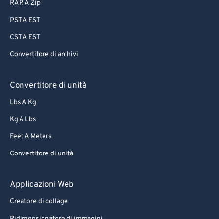
87
87
RAR A Zip
88
88
PST A EST
89
89
CST A EST
90
90
Convertitore di archivi
91
91
92
92
Convertitore di unità
93
93
Lbs A Kg
94
94
Kg A Lbs
95
95
Feet A Meters
96
96
Convertitore di unità
97
97
Applicazioni Web
98
98
99
99
Creatore di collage
Ridimensionatore di immagini