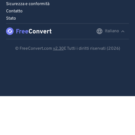
Sicurezza e conformità
Contatto
Stato
Italiano
English
Deutsch
© FreeConvert.com
v2.30
E Tutti i diritti riservati (2026)
Español
Français
Português
Italiano
Dutch
日本語
简体中文