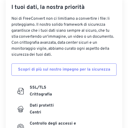
I tuoi dati, la nostra priorità
35
35
35
35
35
35
36
36
36
36
36
36
Noi di FreeConvert non ci limitiamo a convertire i file: li
proteggiamo. Il nostro solido framework di sicurezza
37
37
37
37
37
37
garantisce che i tuoi dati siano sempre al sicuro, che tu
38
38
38
38
38
38
stia convertendo un'immagine, un video o un documento.
Con crittografia avanzata, data center sicuri e un
39
39
39
39
39
39
monitoraggio vigile, abbiamo curato ogni aspetto della
sicurezza dei tuoi dati.
40
40
40
40
40
40
41
41
41
41
41
41
Scopri di più sul nostro impegno per la sicurezza
42
42
42
42
42
42
43
43
43
43
43
43
SSL/TLS
Crittografia
44
44
44
44
44
44
45
45
45
45
45
45
Dati protetti
Centri
46
46
46
46
46
46
Controllo degli accessi e
47
47
47
47
47
47