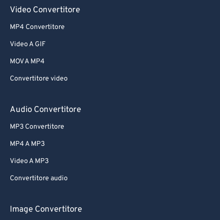
61
61
Video Convertitore
62
62
MP4 Convertitore
63
63
Video A GIF
64
64
MOV A MP4
65
65
Convertitore video
66
66
67
67
Audio Convertitore
68
68
MP3 Convertitore
69
69
MP4 A MP3
70
70
Video A MP3
71
71
Convertitore audio
72
72
73
73
Image Convertitore