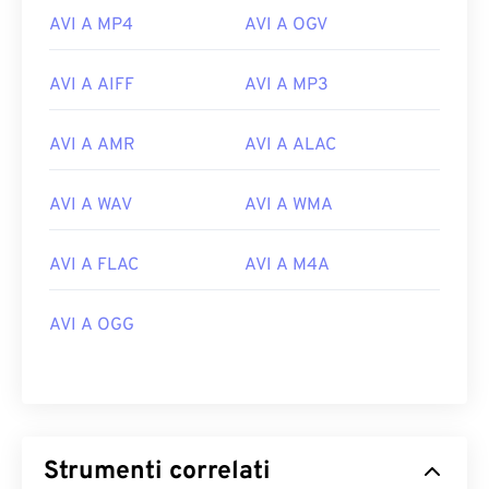
AVI A MP4
AVI A OGV
AVI A AIFF
AVI A MP3
AVI A AMR
AVI A ALAC
AVI A WAV
AVI A WMA
AVI A FLAC
AVI A M4A
00
00
00
00
00
00
00
00
AVI A OGG
00
00
00
00
00
00
00
00
01
01
01
01
01
01
01
01
02
02
02
02
02
02
02
02
Strumenti correlati
03
03
03
03
03
03
03
03