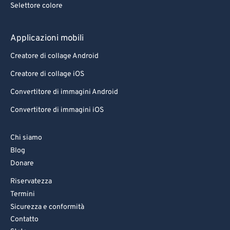
Selettore colore
83
83
84
84
Applicazioni mobili
85
85
Creatore di collage Android
86
86
Creatore di collage iOS
87
87
Convertitore di immagini Android
88
88
Convertitore di immagini iOS
89
89
90
90
Chi siamo
Blog
91
91
Donare
92
92
Riservatezza
93
93
Termini
94
94
Sicurezza e conformità
Contatto
95
95