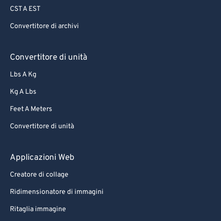
CST A EST
70
70
Convertitore di archivi
71
71
72
72
Convertitore di unità
73
73
Lbs A Kg
74
74
Kg A Lbs
75
75
Feet A Meters
76
76
Convertitore di unità
77
77
78
78
Applicazioni Web
79
79
Creatore di collage
80
80
Ridimensionatore di immagini
81
81
Ritaglia immagine
82
82