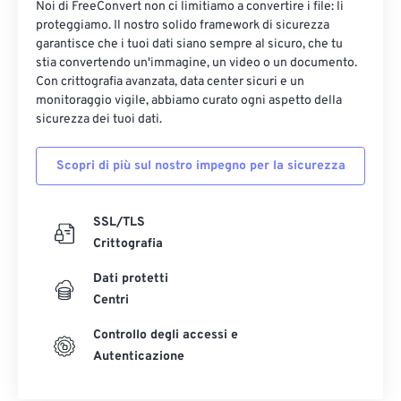
Noi di FreeConvert non ci limitiamo a convertire i file: li
17
17
17
17
17
17
17
17
proteggiamo. Il nostro solido framework di sicurezza
garantisce che i tuoi dati siano sempre al sicuro, che tu
18
18
18
18
18
18
18
18
stia convertendo un'immagine, un video o un documento.
19
19
19
19
19
19
19
19
Con crittografia avanzata, data center sicuri e un
monitoraggio vigile, abbiamo curato ogni aspetto della
20
20
20
20
20
20
20
20
sicurezza dei tuoi dati.
21
21
21
21
21
21
21
21
Scopri di più sul nostro impegno per la sicurezza
22
22
22
22
22
22
22
22
23
23
23
23
23
23
23
23
SSL/TLS
24
24
24
24
24
24
Crittografia
25
25
25
25
25
25
Dati protetti
26
26
26
26
26
26
Centri
27
27
27
27
27
27
Controllo degli accessi e
28
28
28
28
28
28
Autenticazione
29
29
29
29
29
29