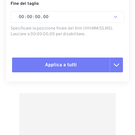
Fine del taglio
00
:
00
:
00
.
00
Specificare la posizione finale del trim (HH:MM:SS.MS).
Lasciare a 00:00:00.00 per disabilitare.
Applica a tutti
Reimposta tutte le opzioni
Applica da preimpostazione
Salva come predefinito