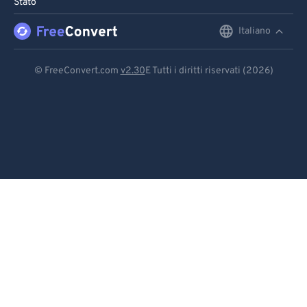
Stato
96
96
Italiano
English
97
97
98
98
Deutsch
© FreeConvert.com
v2.30
E Tutti i diritti riservati (2026)
99
99
Español
Français
Português
Italiano
Dutch
日本語
简体中文
繁體中文