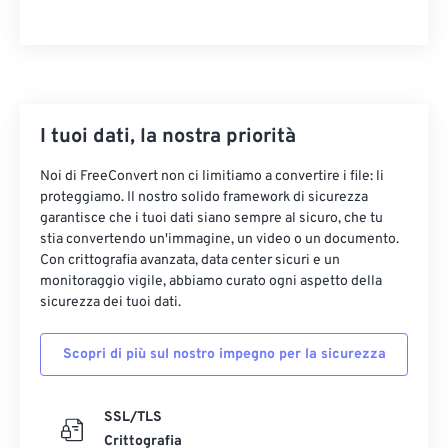
14
14
14
14
14
14
14
14
15
15
15
15
15
15
15
15
16
16
16
16
16
16
16
16
17
17
17
17
17
17
17
17
I tuoi dati, la nostra priorità
18
18
18
18
18
18
18
18
Noi di FreeConvert non ci limitiamo a convertire i file: li
19
19
19
19
19
19
19
19
proteggiamo. Il nostro solido framework di sicurezza
garantisce che i tuoi dati siano sempre al sicuro, che tu
20
20
20
20
20
20
20
20
stia convertendo un'immagine, un video o un documento.
Con crittografia avanzata, data center sicuri e un
21
21
21
21
21
21
21
21
monitoraggio vigile, abbiamo curato ogni aspetto della
22
22
22
22
22
22
22
22
sicurezza dei tuoi dati.
23
23
23
23
23
23
23
23
Scopri di più sul nostro impegno per la sicurezza
24
24
24
24
24
24
25
25
25
25
25
25
SSL/TLS
26
26
26
26
26
26
Crittografia