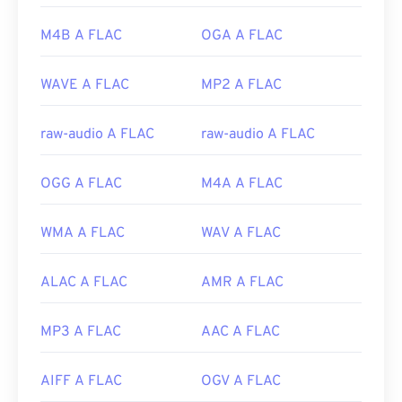
Versione iniziale:
2001
M4B A FLAC
OGA A FLAC
Link utili:
https://en.wikipedia.org/wiki/FLAC
WAVE A FLAC
MP2 A FLAC
https://xiph.org/flac/
raw-audio A FLAC
raw-audio A FLAC
OGG A FLAC
M4A A FLAC
WMA A FLAC
WAV A FLAC
ALAC A FLAC
AMR A FLAC
MP3 A FLAC
AAC A FLAC
AIFF A FLAC
OGV A FLAC