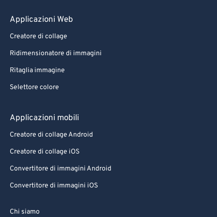
80
80
Applicazioni Web
81
81
Creatore di collage
82
82
Ridimensionatore di immagini
83
83
Ritaglia immagine
84
84
Selettore colore
85
85
86
86
Applicazioni mobili
87
87
Creatore di collage Android
88
88
Creatore di collage iOS
89
89
Convertitore di immagini Android
90
90
Convertitore di immagini iOS
91
91
92
92
Chi siamo