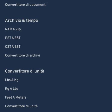
66
66
Convertitore di documenti
67
67
68
68
Archivio & tempo
69
69
RAR A Zip
70
70
PST A EST
71
71
CST A EST
72
72
Convertitore di archivi
73
73
74
74
Convertitore di unità
75
75
Lbs A Kg
76
76
Kg A Lbs
77
77
Feet A Meters
78
78
Convertitore di unità
79
79