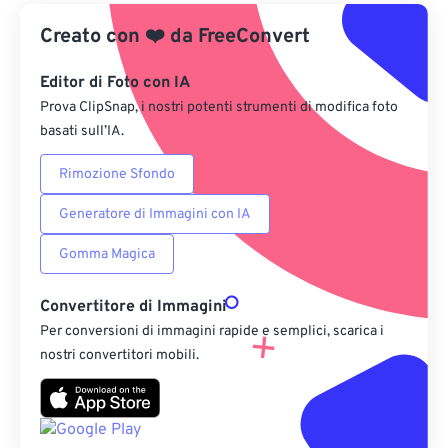
Creato con
❤️
Da Google Drive
da
FreeConvert
Editor di Foto con IA
Da OneDrive
Prova ClipSnap, i nostri potenti strumenti di modifica foto
basati sull’IA.
Dall'URL
Rimozione Sfondo
Generatore di Immagini con IA
Gomma Magica
Convertitore di Immagini
Per conversioni di immagini rapide e semplici, scarica i
nostri convertitori mobili.