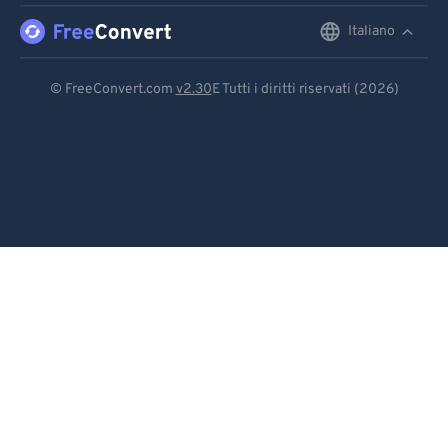
Italiano
English
Deutsch
© FreeConvert.com
v2.30
E Tutti i diritti riservati (2026)
Español
Français
Português
Italiano
Dutch
日本語
简体中文
繁體中文
한국어