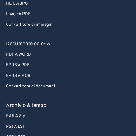
HEIC A JPG
Image A PDF
Convertitore di immagini
Documento ed e- &
PDF A WORD
EPUB A PDF
EPUB A MOBI
Convertitore di documenti
Archivio & tempo
RAR A Zip
PST A EST