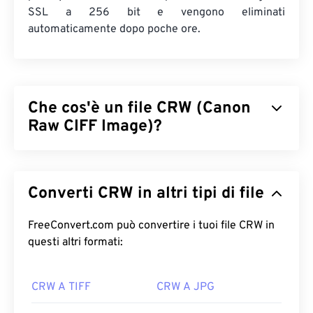
SSL a 256 bit e vengono eliminati
automaticamente dopo poche ore.
Che cos'è un file CRW (Canon
Raw CIFF Image)?
Il file Canon Raw CIFF Image (CRW) è un tipo
di file
RAW
proprietario delle fotocamere digitali Canon di
Converti CRW in altri tipi di file
vecchia generazione. (Le fotocamere digitali Canon
più recenti utilizzano il formato CR2.) In termini di
struttura, il CRW è simile al formato di file TIFF. Il
FreeConvert.com può convertire i tuoi file CRW in
vantaggio di un CRW è che si tratta di un'immagine
questi altri formati:
non elaborata che contiene tutte le informazioni
del file, così come acquisite dalla fotocamera. Per
CRW A TIFF
CRW A JPG
saperne di più sui dettagli tecnici del CRW, il
Massachusetts Institute of Technology (MIT) offre