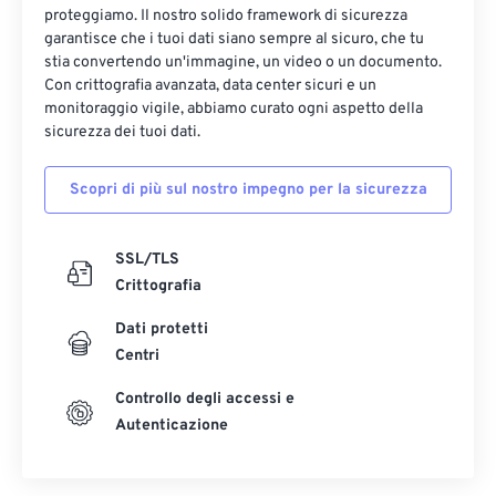
proteggiamo. Il nostro solido framework di sicurezza
convertire CRW in DNG.
garantisce che i tuoi dati siano sempre al sicuro, che tu
stia convertendo un'immagine, un video o un documento.
Con crittografia avanzata, data center sicuri e un
Sviluppato da:
Canon Inc.
monitoraggio vigile, abbiamo curato ogni aspetto della
Data di rilascio iniziale:
12 febbraio 1997
sicurezza dei tuoi dati.
Link utili:
Scopri di più sul nostro impegno per la sicurezza
https://en.wikipedia.org/wiki/Camera_Image_File_Form
SSL/TLS
Crittografia
Dati protetti
Centri
Controllo degli accessi e
Autenticazione