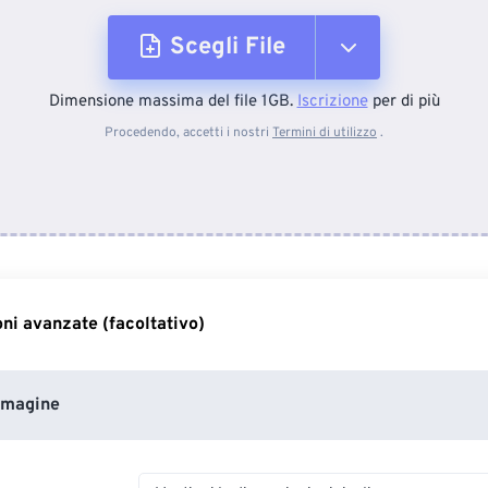
Scegli File
Dimensione massima del file 1GB.
Iscrizione
per di più
Dal dispositivo
Procedendo, accetti i nostri
Termini di utilizzo
.
Da Dropbox
Da Google Drive
ni avanzate (facoltativo)
Da OneDrive
mmagine
Dall'URL