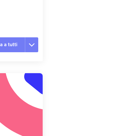
e
a a tutti
te le opzioni
reimpostazione
redefinito