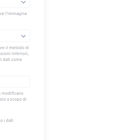
are l'immagine
are il metodo di
ioni inferiori,
di dati come
on modificano
lo a scopo di
 i dati