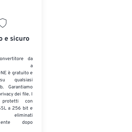
o e sicuro
onvertitore da
ENTE a
E è gratuito e
su qualsiasi
b. Garantiamo
ivacy dei file. I
 protetti con
 SSL a 256 bit e
 eliminati
amente dopo