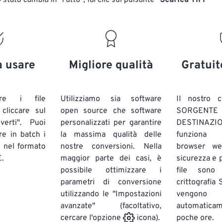
stato cambia in "Fatto", fai clic sul pulsante
"Scarica TIFF"
a usare
Migliore qualità
Gratuit
are i file
Utilizziamo sia software
Il nostro c
liccare sul
open source che software
SORG
verti". Puoi
personalizzati per garantire
DESTINAZION
ire in batch
i
la massima qualità delle
funziona 
E
nel formato
nostre conversioni. Nella
browser we
.
maggior parte dei casi, è
sicurezza e pr
possibile ottimizzare i
file sono
parametri di conversione
crittografia
utilizzando le "Impostazioni
vengono
avanzate" (facoltativo,
automatic
poche ore.
cercare l'opzione
icona).