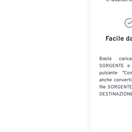
Quando lo 
Facile d
Basta caric
SORGENTE e c
pulsante "Con
anche convert
file SORGENT
DESTINAZIONE