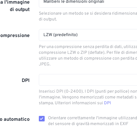
Mantieni le dimensioni originali
a l'immagine
di output
Selezionare un metodo se si desidera ridimension
di output.
LZW (predefinito)
compressione
Per una compressione senza perdita di dati, utilizz
compressione LZW o ZIP (deflate). Per file di dimens
utilizzare un metodo di compressione con perdita 
JPEG.
DPI
Inserisci DPI (0-2400). I DPI (punti per pollice) n
l'immagine. Vengono memorizzati come metadati so
stampa. Ulteriori informazioni sui
DPI
Orientare correttamente l'immagine utilizzando
o automatico
del sensore di gravità memorizzati in EXIF