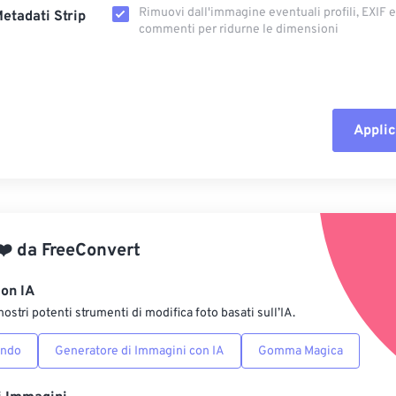
Rimuovi dall'immagine eventuali profili, EXIF ​​
etadati Strip
commenti per ridurne le dimensioni
Applic
Reimposta tut
Applica da p
❤️
da
FreeConvert
Salva come p
con IA
nostri potenti strumenti di modifica foto basati sull’IA.
ondo
Generatore di Immagini con IA
Gomma Magica