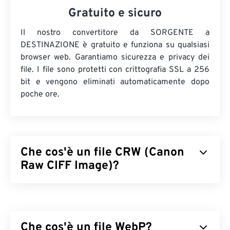
Gratuito e sicuro
Il nostro convertitore da SORGENTE a
DESTINAZIONE è gratuito e funziona su qualsiasi
browser web. Garantiamo sicurezza e privacy dei
file. I file sono protetti con crittografia SSL a 256
bit e vengono eliminati automaticamente dopo
poche ore.
Che cos'è un file CRW (Canon
Raw CIFF Image)?
Il file Canon Raw CIFF Image (CRW) è un tipo
di file
RAW
proprietario delle fotocamere digitali Canon di
vecchia generazione. (Le fotocamere digitali Canon
Che cos'è un file WebP?
più recenti utilizzano il formato CR2.) In termini di