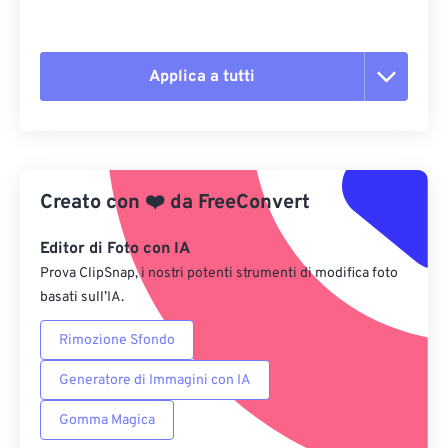
Applica a tutti
Reimposta tutte le opzioni
Applica da preimpostazione
Creato con
❤️
da
FreeConvert
Salva come predefinito
Editor di Foto con IA
Prova ClipSnap, i nostri potenti strumenti di modifica foto
basati sull’IA.
Rimozione Sfondo
Generatore di Immagini con IA
Gomma Magica