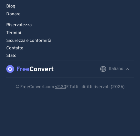
Blog
Donare
Riservatezza
Termini
Sicurezza e conformità
Contatto
Stato
Italiano
English
Deutsch
© FreeConvert.com
v2.30
E Tutti i diritti riservati (2026)
Español
Français
Português
Italiano