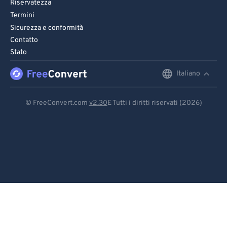
Riservatezza
Termini
Sicurezza e conformità
Contatto
Stato
Italiano
English
Deutsch
© FreeConvert.com
v2.30
E Tutti i diritti riservati (2026)
Español
Français
Português
Italiano
Dutch
日本語