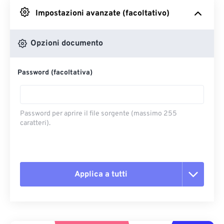
Impostazioni avanzate (facoltativo)
Da Google Drive
Opzioni documento
Da OneDrive
Password (facoltativa)
Dall'URL
Password per aprire il file sorgente (massimo 255
caratteri).
Applica a tutti
Reimposta tutte le opzioni
Applica da preimpostazione