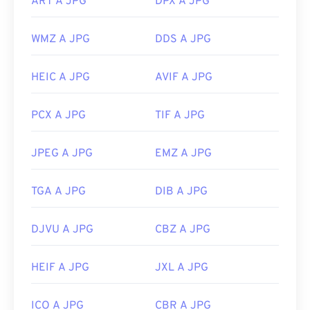
ART A JPG
DPX A JPG
Image Resizer
.
Sviluppato da:
Joint Photographic Experts Group
WMZ A JPG
DDS A JPG
Data di rilascio iniziale:
18 settembre 1992
Strumenti JPG correlati:
HEIC A JPG
AVIF A JPG
Utilizza il nostro
Selettore colori
per scegliere i
PCX A JPG
TIF A JPG
colori dalle immagini
JPEG A JPG
EMZ A JPG
TGA A JPG
DIB A JPG
DJVU A JPG
CBZ A JPG
HEIF A JPG
JXL A JPG
ICO A JPG
CBR A JPG