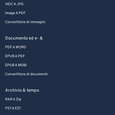
HEIC A JPG
Image A PDF
Convertitore di immagini
Documento ed e- &
PDF A WORD
EPUB A PDF
EPUB A MOBI
Convertitore di documenti
Archivio & tempo
RAR A Zip
PST A EST