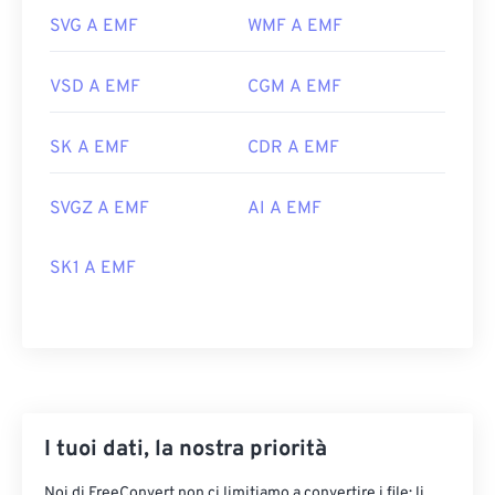
SVG A EMF
WMF A EMF
VSD A EMF
CGM A EMF
SK A EMF
CDR A EMF
SVGZ A EMF
AI A EMF
SK1 A EMF
I tuoi dati, la nostra priorità
Noi di FreeConvert non ci limitiamo a convertire i file: li