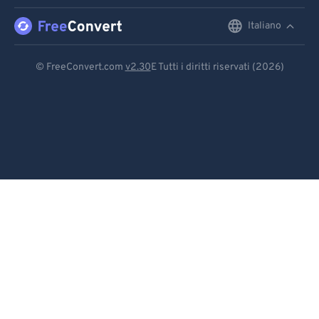
Italiano
English
Deutsch
© FreeConvert.com
v2.30
E Tutti i diritti riservati (2026)
Español
Français
Português
Italiano
Dutch
日本語
简体中文
繁體中文