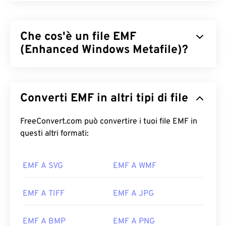
Che cos'è un file EMF
(Enhanced Windows Metafile)?
Enhanced Windows Metafile (EMF) è un formato di
file basato su bitmap, discendente del
Windows
Converti EMF in altri tipi di file
Metafile Format (WMF)
. Con una tavolozza di colori
ampliata, resa possibile da 32 bit per pixel e
indipendenza dal dispositivo, EMF rappresenta un
FreeConvert.com può convertire i tuoi file EMF in
miglioramento del formato di file a 16 bit di WMF.
questi altri formati:
Come aprire un file EMF?
EMF A SVG
EMF A WMF
Il programma predefinito per aprire EMF è
XnView
MP
, che funziona su tutte le piattaforme. Su
EMF A TIFF
EMF A JPG
Microsoft Windows (Windows), un programma
popolare per aprire WMF è
CorelDraw Graphics
EMF A BMP
EMF A PNG