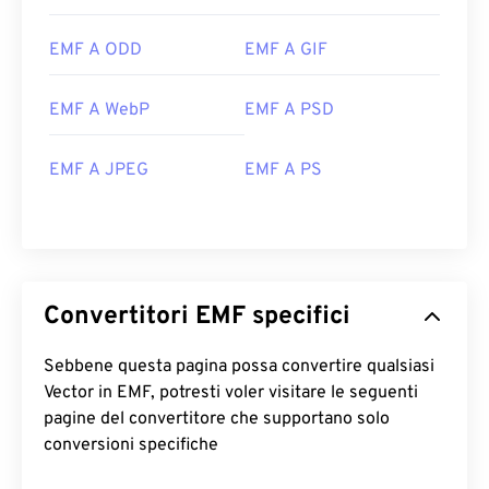
Suite
. Su macOS, prova
WMF Converter Pro
.
Adobe Illustrator
è un altro ottimo programma per
EMF A ODD
EMF A GIF
aprire EMF, disponibile sia per Windows che per
macOS.
EMF A WebP
EMF A PSD
Altri visualizzatori da provare sono
PhotoFiltre
Studio
,
Ability Photopaint
e
Ultimate Paint
su
EMF A JPEG
EMF A PS
Windows.
Sviluppato da:
Microsoft
Versione iniziale:
1992
Convertitori EMF specifici
Sebbene questa pagina possa convertire qualsiasi
Vector in EMF, potresti voler visitare le seguenti
pagine del convertitore che supportano solo
conversioni specifiche