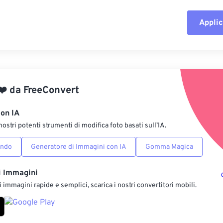
Applic
Reimposta tut
Applica da p
❤️
da
FreeConvert
Salva come p
con IA
nostri potenti strumenti di modifica foto basati sull’IA.
ondo
Generatore di Immagini con IA
Gomma Magica
i Immagini
 immagini rapide e semplici, scarica i nostri convertitori mobili.