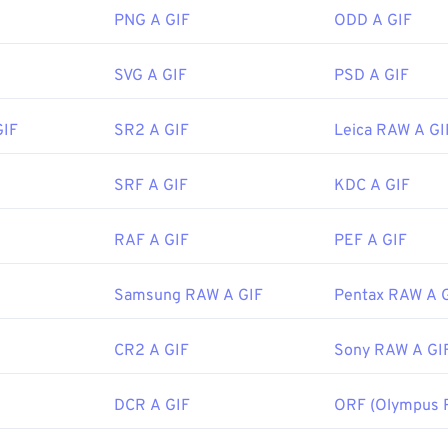
le:
1992
i formati di immagine, come PNG. Inoltre, il formato GIF si apre 
PNG A GIF
ODD A GIF
clusi iPhone e iPad, il che lo rende più diffuso di
Adobe Flash
.
SVG A GIF
PSD A GIF
o facilmente su quasi tutte le applicazioni di visualizzazione i
GIF
SR2 A GIF
Leica RAW A GI
perativi. Per aprire una GIF per modificarla, utilizza un'applic
hop
. Su Windows, apri le GIF con
Microsoft Foto
, Adobe
Photo
NXT Pro
e altri. Su macOS, utilizza i visualizzatori e gli editor d
SRF A GIF
KDC A GIF
Adobe Illustrator
.
RAF A GIF
PEF A GIF
CompuServe, Inc.
Samsung RAW A GIF
Pentax RAW A 
 iniziale:
15 giugno 1987
://en.wikipedia.org/wiki/GIF
CR2 A GIF
Sony RAW A GI
DCR A GIF
ORF (Olympus 