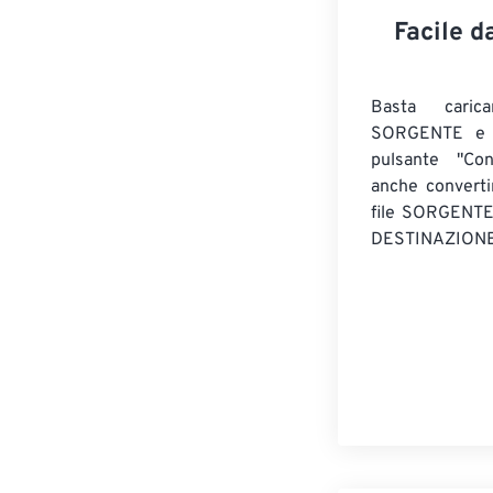
Facile d
Basta caric
SORGENTE e c
pulsante "Con
anche convert
file SORGENT
DESTINAZIONE