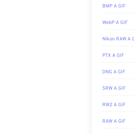
Versione inizia
rispetto ad altr
BMP A GIF
mobili Apple, in
WebP A GIF
Le GIF si apron
Nikon RAW A 
web e sistemi o
Adobe Photos
Roxio Creator
PTX A GIF
Adobe, incluso
DNG A GIF
Sviluppato da:
SRW A GIF
Data di rilascio
Link utili:
https
RW2 A GIF
RAW A GIF