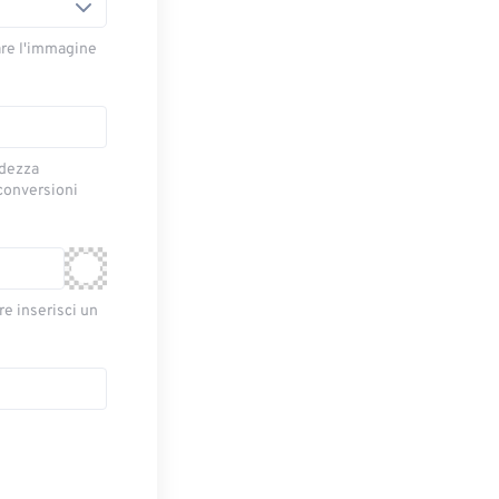
are l'immagine
idezza
 conversioni
re inserisci un