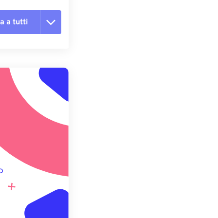
a a tutti
te le opzioni
reimpostazione
redefinito