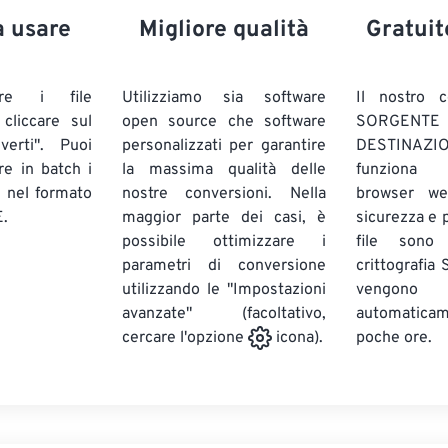
a usare
Migliore qualità
Gratuit
are i file
Utilizziamo sia software
Il nostro c
liccare sul
open source che software
SORG
verti". Puoi
personalizzati per garantire
DESTINAZION
ire in batch
i
la massima qualità delle
funziona 
E
nel formato
nostre conversioni. Nella
browser we
.
maggior parte dei casi, è
sicurezza e pr
possibile ottimizzare i
file sono
parametri di conversione
crittografia
utilizzando le "Impostazioni
vengono
avanzate" (facoltativo,
automatic
poche ore.
cercare l'opzione
icona).