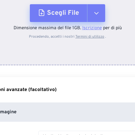
Scegli File
Dimensione massima del file 1GB.
Iscrizione
per di più
Dal dispositivo
Procedendo, accetti i nostri
Termini di utilizzo
.
Da Dropbox
Da Google Drive
ni avanzate (facoltativo)
Da OneDrive
mmagine
Dall'URL