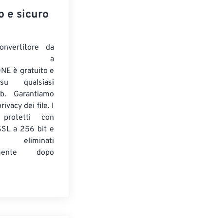
o e sicuro
onvertitore da
ENTE a
E è gratuito e
su qualsiasi
b. Garantiamo
ivacy dei file. I
 protetti con
 SSL a 256 bit e
 eliminati
amente dopo