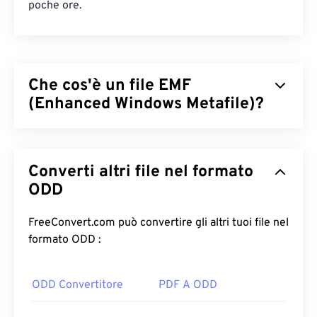
poche ore.
Che cos'è un file EMF
(Enhanced Windows Metafile)?
Enhanced Windows Metafile (EMF) è un formato di
file basato su bitmap, discendente del
Windows
Converti altri file nel formato
Metafile Format (WMF)
. Con una tavolozza di colori
ampliata, resa possibile da 32 bit per pixel e
ODD
indipendenza dal dispositivo, EMF rappresenta un
miglioramento del formato di file a 16 bit di WMF.
FreeConvert.com può convertire gli altri tuoi file nel
formato ODD :
Come aprire un file EMF?
Il programma predefinito per aprire EMF è
ODD Convertitore
PDF A ODD
XnView
MP
, che funziona su tutte le piattaforme. Su