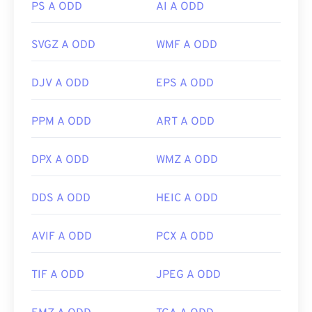
Microsoft Windows (Windows), un programma
PS A ODD
AI A ODD
popolare per aprire WMF è
CorelDraw Graphics
Suite
. Su macOS, prova
WMF Converter Pro
.
SVGZ A ODD
WMF A ODD
Adobe Illustrator
è un altro ottimo programma per
aprire EMF, disponibile sia per Windows che per
DJV A ODD
EPS A ODD
macOS.
Altri visualizzatori da provare sono
PhotoFiltre
PPM A ODD
ART A ODD
Studio
,
Ability Photopaint
e
Ultimate Paint
su
Windows.
DPX A ODD
WMZ A ODD
Sviluppato da:
Microsoft
Versione iniziale:
1992
DDS A ODD
HEIC A ODD
AVIF A ODD
PCX A ODD
TIF A ODD
JPEG A ODD