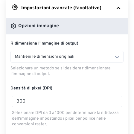
Impostazioni avanzate (facoltativo)
Da Google Drive
Opzioni immagine
Da OneDrive
Ridimensiona l'immagine di output
Dall'URL
Mantieni le dimensioni originali
Selezionare un metodo se si desidera ridimensionare
l'immagine di output.
Densità di pixel (DPI)
Selezionare DPI da 0 a 1000 per determinare la nitidezza
dell'immagine impostando i pixel per pollice nelle
conversioni raster.