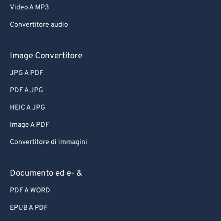
Video A MP3
Convertitore audio
Image Convertitore
JPG A PDF
PDF A JPG
HEIC A JPG
Image A PDF
Convertitore di immagini
Documento ed e- &
PDF A WORD
EPUB A PDF