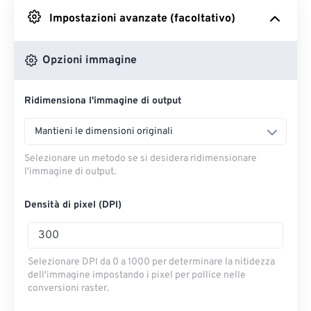
Impostazioni avanzate (facoltativo)
Da Google Drive
Opzioni immagine
Da OneDrive
Ridimensiona l'immagine di output
Dall'URL
Mantieni le dimensioni originali
Selezionare un metodo se si desidera ridimensionare
l'immagine di output.
Densità di pixel (DPI)
Selezionare DPI da 0 a 1000 per determinare la nitidezza
dell'immagine impostando i pixel per pollice nelle
conversioni raster.