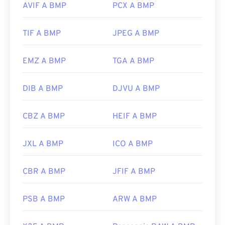
è necessario convertire il file BMP in un'immagine
AVIF A BMP
PCX A BMP
vettoriale, si consiglia di utilizzare
CorelDRAW
.
Altre applicazioni che possono aprire i file BMP
TIF A BMP
JPEG A BMP
includono Adobe
Photoshop
, Microsoft
Photos
,
Apple Preview
,
Apple Photos
e
ColorStrokes
.
EMZ A BMP
TGA A BMP
Sviluppato da:
Microsoft Corporation
DIB A BMP
DJVU A BMP
Data di rilascio iniziale:
20 novembre 1985
CBZ A BMP
HEIF A BMP
Link utili:
https://en.wikipedia.org/wiki/BMP_file_format
JXL A BMP
ICO A BMP
https://docs.microsoft.com/en-
us/windows/win32/gdi/bitmaps
CBR A BMP
JFIF A BMP
PSB A BMP
ARW A BMP