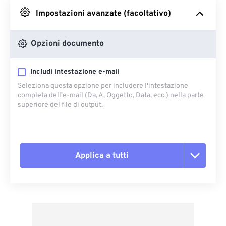
Impostazioni avanzate (facoltativo)
Da Google Drive
Opzioni documento
Da OneDrive
Includi intestazione e-mail
Seleziona questa opzione per includere l'intestazione
Dall'URL
completa dell'e-mail (Da, A, Oggetto, Data, ecc.) nella parte
superiore del file di output.
Applica a tutti
Reimposta tutte le opzioni
Applica da preimpostazione