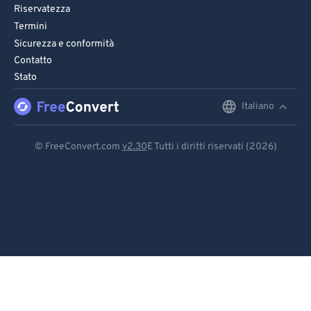
Riservatezza
Termini
Sicurezza e conformità
Contatto
Stato
Italiano
English
Deutsch
© FreeConvert.com
v2.30
E Tutti i diritti riservati (2026)
Español
Français
Português
Italiano
Dutch
日本語