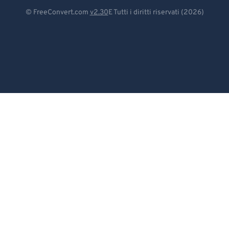
Deutsch
© FreeConvert.com
v2.30
E Tutti i diritti riservati (2026)
Español
Français
Português
Italiano
Dutch
日本語
简体中文
繁體中文
한국어
Svenska