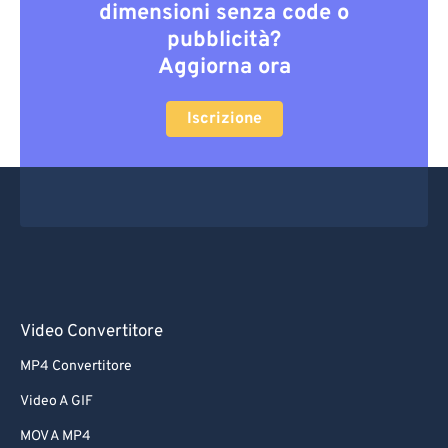
dimensioni senza code o
pubblicità?
Aggiorna ora
Iscrizione
Video Convertitore
MP4 Convertitore
Video A GIF
MOV A MP4