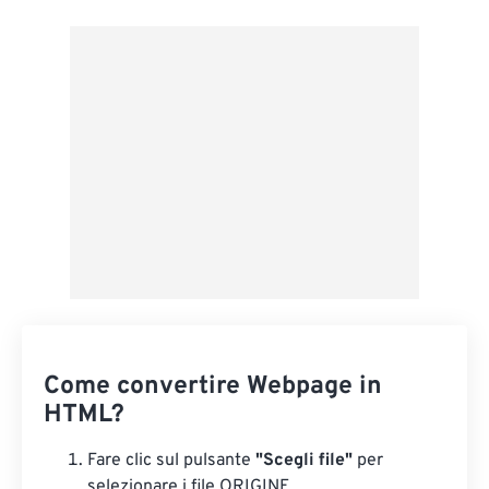
Da Dropbox
Da Google Drive
Da OneDrive
Entra nella pagina web
Come convertire Webpage in
HTML?
Fare clic sul pulsante
"Scegli file"
per
selezionare i file ORIGINE.