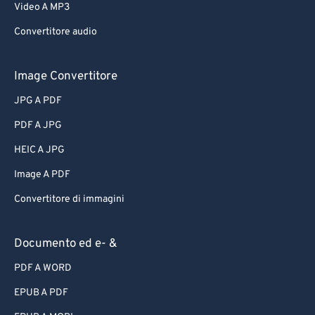
Video A MP3
Convertitore audio
Image Convertitore
JPG A PDF
PDF A JPG
HEIC A JPG
Image A PDF
Convertitore di immagini
Documento ed e- &
PDF A WORD
EPUB A PDF