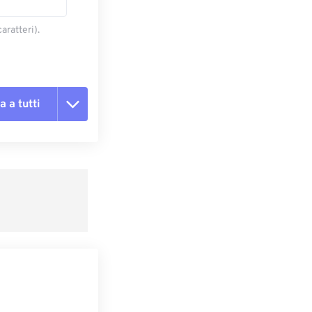
aratteri).
a a tutti
te le opzioni
reimpostazione
redefinito