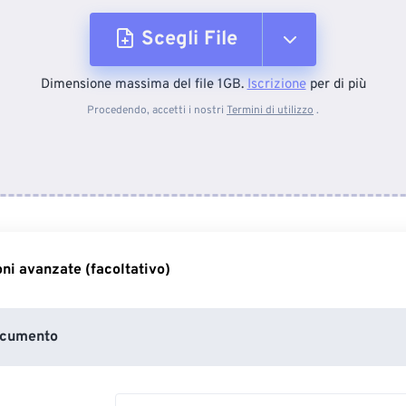
Scegli File
Dimensione massima del file 1GB.
Iscrizione
per di più
Dal dispositivo
Procedendo, accetti i nostri
Termini di utilizzo
.
Da Dropbox
Da Google Drive
ni avanzate (facoltativo)
Da OneDrive
ocumento
Dall'URL