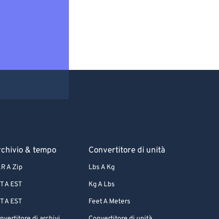
chivio & tempo
Convertitore di unità
R A Zip
Lbs A Kg
T A EST
Kg A Lbs
T A EST
Feet A Meters
nvertitore di archivi
Convertitore di unità