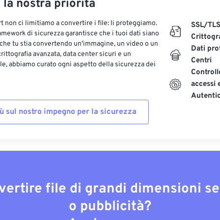
, la nostra priorità
 non ci limitiamo a convertire i file: li proteggiamo.
SSL/TL
ramework di sicurezza garantisce che i tuoi dati siano
Crittogr
 che tu stia convertendo un'immagine, un video o un
Dati pro
ittografia avanzata, data center sicuri e un
Centri
le, abbiamo curato ogni aspetto della sicurezza dei
Controll
accessi 
Autenti
iù sul nostro impegno per la sicurezza
vertire file di grandi dimensioni s
o pubblicità?