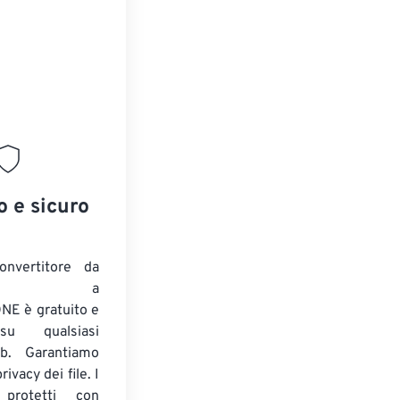
o e sicuro
onvertitore da
ENTE a
E è gratuito e
su qualsiasi
b. Garantiamo
ivacy dei file. I
 protetti con