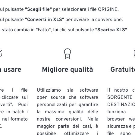
sul pulsante
"Scegli file"
per selezionare i file ORIGINE.
sul pulsante
"Converti in XLS"
per avviare la conversione.
stato cambia in "Fatto", fai clic sul pulsante
"Scarica XLS"
a usare
Migliore qualità
Gratuit
are i file
Utilizziamo sia software
Il nostro c
liccare sul
open source che software
SORG
verti". Puoi
personalizzati per garantire
DESTINAZION
ire in batch
i
la massima qualità delle
funziona 
E
nel formato
nostre conversioni. Nella
browser we
.
maggior parte dei casi, è
sicurezza e pr
possibile ottimizzare i
file sono