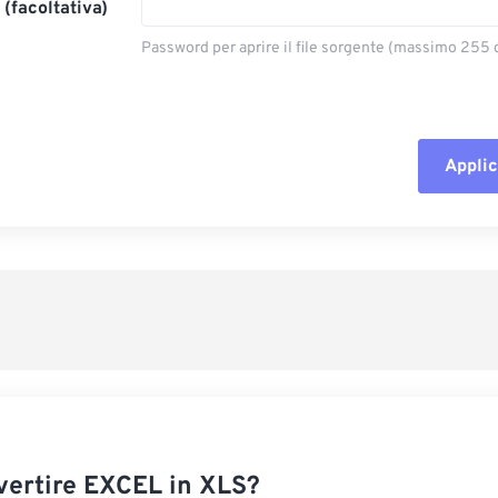
(facoltativa)
Password per aprire il file sorgente (massimo 255 c
Applic
Reimposta tut
Applica da p
Salva come p
ertire EXCEL in XLS?