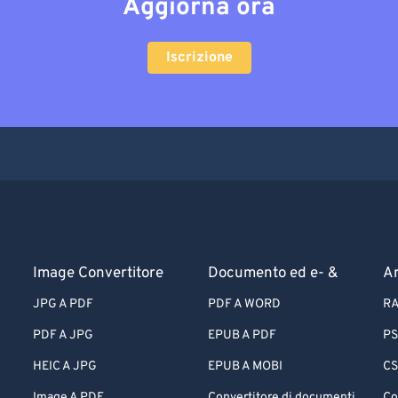
Aggiorna ora
Iscrizione
Image Convertitore
Documento ed e- &
Ar
JPG A PDF
PDF A WORD
RA
PDF A JPG
EPUB A PDF
PS
HEIC A JPG
EPUB A MOBI
CS
Image A PDF
Convertitore di documenti
Co