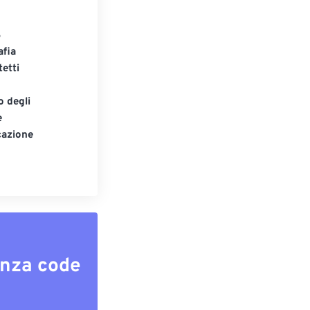
S
afia
tetti
o degli
e
cazione
enza code