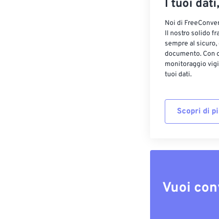
I tuoi dati
Noi di FreeConvert
Il nostro solido f
sempre al sicuro,
documento. Con cr
monitoraggio vigi
tuoi dati.
Scopri di p
Vuoi con