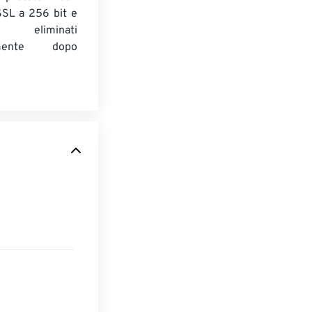
 SSL a 256 bit e
 eliminati
amente dopo