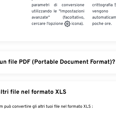
parametri di conversione
crittografia
utilizzando le "Impostazioni
vengono
avanzate" (facoltativo,
automatic
poche ore.
cercare l'opzione
icona).
 un file PDF (Portable Document Format)?
ument Format (PDF) è un formato di file universale che racchiu
 sia dei documenti di testo che delle immagini grafiche, renden
più comunemente utilizzati oggi. Il motivo per cui il PDF è così d
Converti altri file nel formato XLS
servare la formattazione originale del documento. I file PDF a
siasi dispositivo o sistema operativo.
FreeConvert.com può convertire gli altri tuoi file nel formato XLS :
re un file PDF?