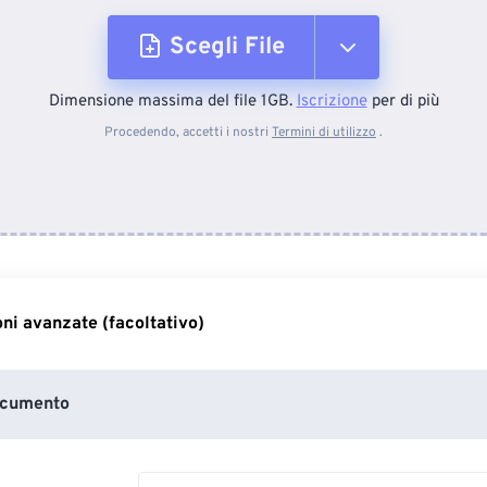
Scegli File
Dimensione massima del file 1GB.
Iscrizione
per di più
Dal dispositivo
Procedendo, accetti i nostri
Termini di utilizzo
.
Da Dropbox
Da Google Drive
ni avanzate (facoltativo)
Da OneDrive
ocumento
Dall'URL