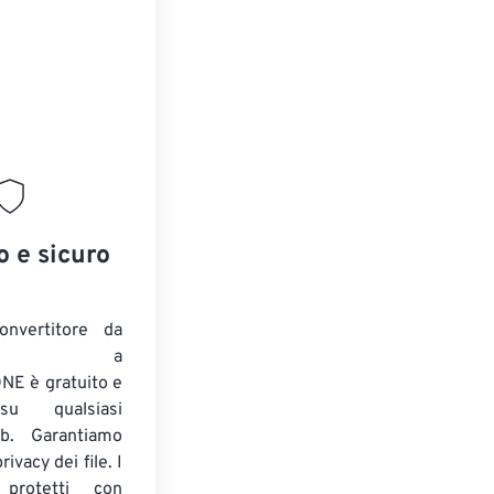
o e sicuro
onvertitore da
ENTE a
E è gratuito e
su qualsiasi
b. Garantiamo
ivacy dei file. I
 protetti con