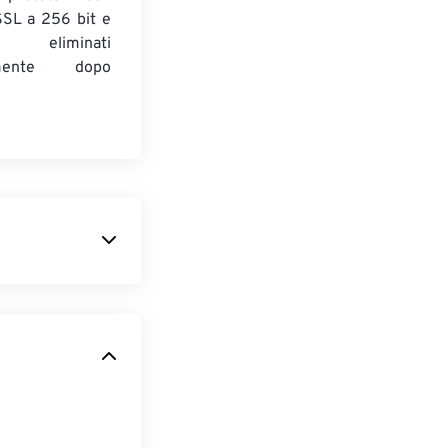
 SSL a 256 bit e
 eliminati
amente dopo
de le
dolo uno dei
iffuso è la sua
ppaiono sempre