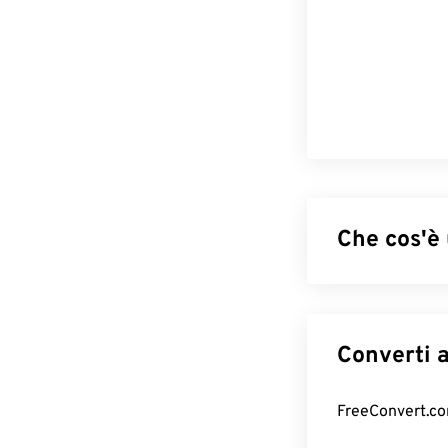
Che cos'è
Il Portable Doc
caratteristiche
formati di file 
capacità di pre
identici su qual
Come apri