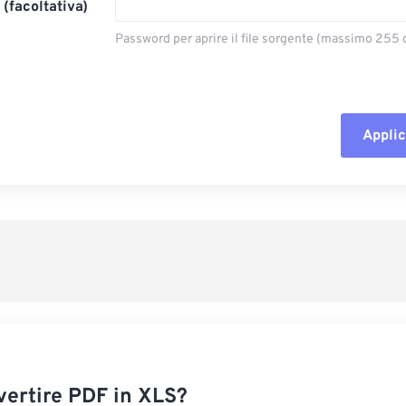
(facoltativa)
Password per aprire il file sorgente (massimo 255 c
Applic
Reimposta tut
Applica da p
Salva come p
ertire PDF in XLS?