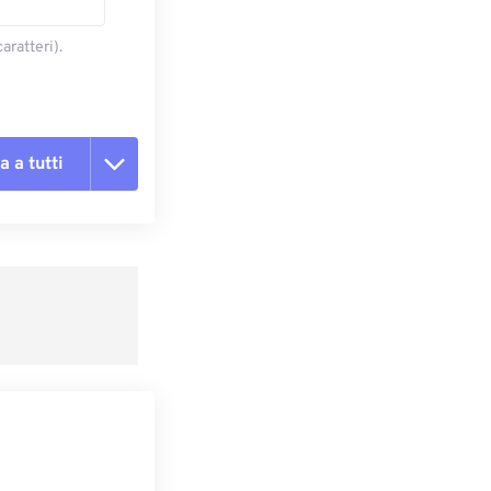
aratteri).
a a tutti
te le opzioni
reimpostazione
redefinito