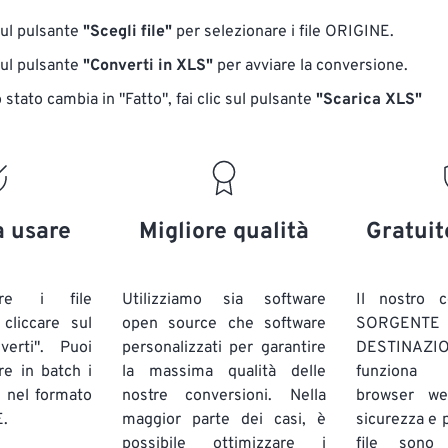
sul pulsante
"Scegli file"
per selezionare i file ORIGINE.
sul pulsante
"Converti in XLS"
per avviare la conversione.
stato cambia in "Fatto", fai clic sul pulsante
"Scarica XLS"
a usare
Migliore qualità
Gratuit
are i file
Utilizziamo sia software
Il nostro c
liccare sul
open source che software
SORG
verti". Puoi
personalizzati per garantire
DESTINAZION
ire in batch
i
la massima qualità delle
funziona 
E
nel formato
nostre conversioni. Nella
browser we
.
maggior parte dei casi, è
sicurezza e pr
possibile ottimizzare i
file sono