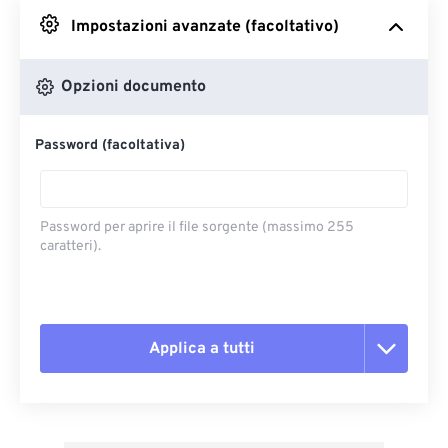
Impostazioni avanzate (facoltativo)
Da Google Drive
Opzioni documento
Da OneDrive
Password (facoltativa)
Dall'URL
Password per aprire il file sorgente (massimo 255
caratteri).
Applica a tutti
Reimposta tutte le opzioni
Applica da preimpostazione