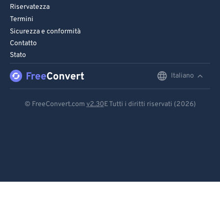
Riservatezza
Termini
Sicurezza e conformità
Contatto
Stato
Italiano
English
Deutsch
© FreeConvert.com
v2.30
E Tutti i diritti riservati (2026)
Español
Français
Português
Italiano
Dutch
日本語