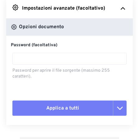
Impostazioni avanzate (facoltativo)
Da Google Drive
Opzioni documento
Da OneDrive
Password (facoltativa)
Dall'URL
Password per aprire il file sorgente (massimo 255
caratteri).
Applica a tutti
Reimposta tutte le opzioni
Applica da preimpostazione