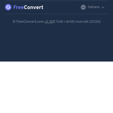
Italiano
English
Deutsch
© FreeConvert.com
v2.30
E Tutti i diritti riservati (2026)
Español
Français
Português
Italiano
Dutch
日本語
简体中文
繁體中文
한국어