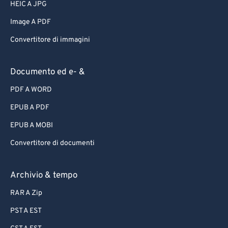
HEIC A JPG
Image A PDF
Convertitore di immagini
Documento ed e- &
PDF A WORD
EPUB A PDF
EPUB A MOBI
Convertitore di documenti
Archivio & tempo
RAR A Zip
PST A EST