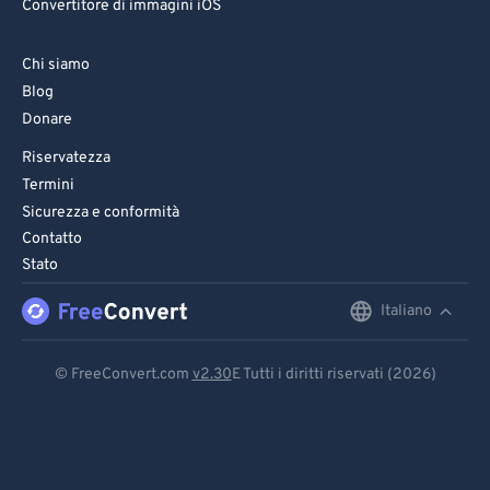
Convertitore di immagini iOS
82
82
83
83
Chi siamo
84
84
Blog
Donare
85
85
Riservatezza
86
86
Termini
87
87
Sicurezza e conformità
Contatto
88
88
Stato
89
89
Italiano
English
90
90
91
91
Deutsch
© FreeConvert.com
v2.30
E Tutti i diritti riservati (2026)
92
92
Español
93
93
Français
94
94