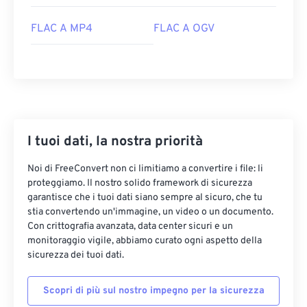
03
03
03
03
03
03
03
03
FLAC A MP4
FLAC A OGV
04
04
04
04
04
04
04
04
05
05
05
05
05
05
05
05
06
06
06
06
06
06
06
06
07
07
07
07
07
07
07
07
08
08
08
08
08
08
08
08
I tuoi dati, la nostra priorità
09
09
09
09
09
09
09
09
Noi di FreeConvert non ci limitiamo a convertire i file: li
10
10
10
10
10
10
10
10
proteggiamo. Il nostro solido framework di sicurezza
garantisce che i tuoi dati siano sempre al sicuro, che tu
11
11
11
11
11
11
11
11
stia convertendo un'immagine, un video o un documento.
12
12
12
12
12
12
12
12
Con crittografia avanzata, data center sicuri e un
monitoraggio vigile, abbiamo curato ogni aspetto della
13
13
13
13
13
13
13
13
sicurezza dei tuoi dati.
14
14
14
14
14
14
14
14
Scopri di più sul nostro impegno per la sicurezza
15
15
15
15
15
15
15
15