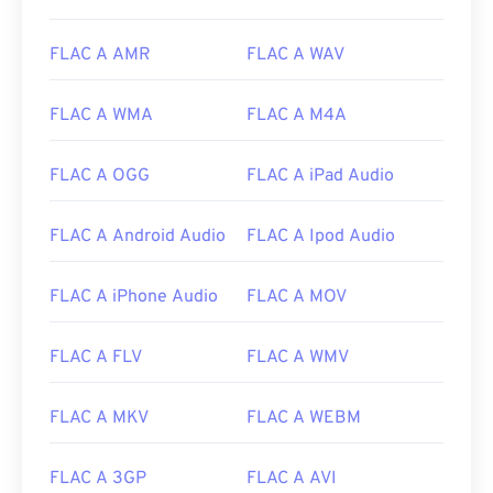
FLAC A AMR
FLAC A WAV
FLAC A WMA
FLAC A M4A
FLAC A OGG
FLAC A iPad Audio
FLAC A Android Audio
FLAC A Ipod Audio
FLAC A iPhone Audio
FLAC A MOV
00
00
00
00
00
00
00
00
FLAC A FLV
FLAC A WMV
00
00
00
00
00
00
00
00
FLAC A MKV
FLAC A WEBM
01
01
01
01
01
01
01
01
02
02
02
02
02
02
02
02
FLAC A 3GP
FLAC A AVI