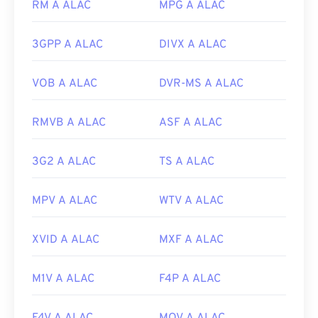
RM A ALAC
MPG A ALAC
includono
FFmpeg
,
Flake
e
FLACCL
per la codifica,
e
Audiocogs
per la decodifica. Infine, come
suggerisce la parola "free" nel nome,
FLAC
è un
3GPP A ALAC
DIVX A ALAC
software
open source
.
VOB A ALAC
DVR-MS A ALAC
Sviluppato da:
Fondazione Xiph.Org
Versione iniziale:
2001
RMVB A ALAC
ASF A ALAC
Link utili:
https://en.wikipedia.org/wiki/FLAC
3G2 A ALAC
TS A ALAC
https://xiph.org/flac/
MPV A ALAC
WTV A ALAC
XVID A ALAC
MXF A ALAC
M1V A ALAC
F4P A ALAC