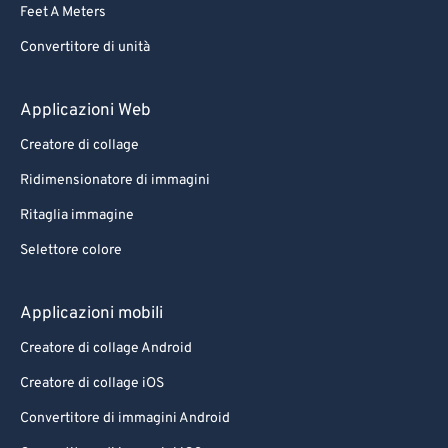
Feet A Meters
69
69
Convertitore di unità
70
70
71
71
Applicazioni Web
72
72
Creatore di collage
73
73
Ridimensionatore di immagini
74
74
Ritaglia immagine
75
75
Selettore colore
76
76
77
77
Applicazioni mobili
78
78
Creatore di collage Android
79
79
Creatore di collage iOS
80
80
Convertitore di immagini Android
81
81