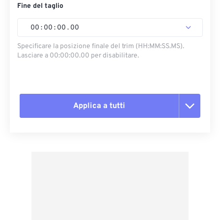
Fine del taglio
00
:
00
:
00
.
00
Specificare la posizione finale del trim (HH:MM:SS.MS).
Lasciare a 00:00:00.00 per disabilitare.
Applica a tutti
Reimposta tutte le opzioni
Applica da preimpostazione
Salva come predefinito