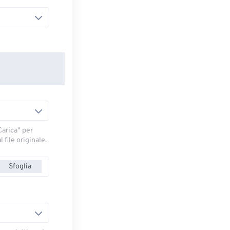
arica" ​​per
 file originale.
Sfoglia