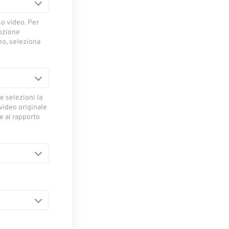
so video. Per
opzione
deo, seleziona
e selezioni la
 video originale
se al rapporto