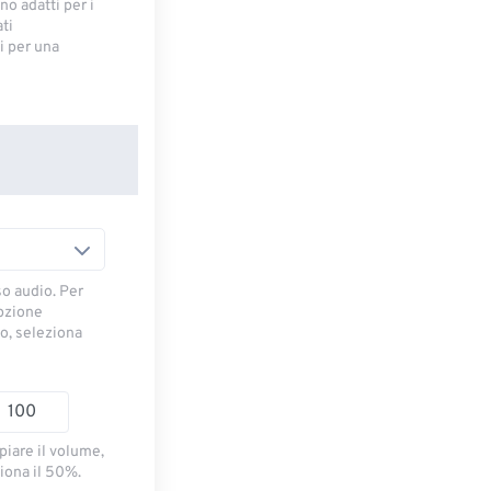
no adatti per i
ti
 ​​per una
so audio. Per
opzione
io, seleziona
piare il volume,
iona il 50%.