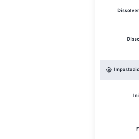
Dissolven
Diss
Impostazion
In
F