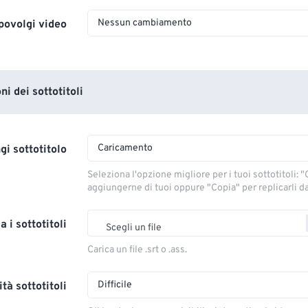
Nessun cambiamento
povolgi video
i dei sottotitoli
Caricamento
gi sottotitolo
Seleziona l'opzione migliore per i tuoi sottotitoli: "C
aggiungerne di tuoi oppure "Copia" per replicarli dal
a i sottotitoli
Scegli un file
Carica un file .srt o .ass.
Difficile
tà sottotitoli