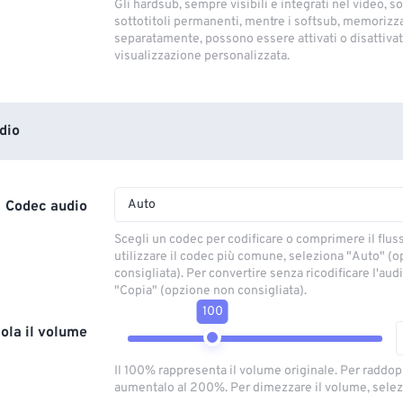
Gli hardsub, sempre visibili e integrati nel video, so
sottotitoli permanenti, mentre i softsub, memorizza
separatamente, possono essere attivati ​​o disattivati
visualizzazione personalizzata.
dio
Auto
Codec audio
Scegli un codec per codificare o comprimere il flus
utilizzare il codec più comune, seleziona "Auto" (
consigliata). Per convertire senza ricodificare l'aud
"Copia" (opzione non consigliata).
100
ola il volume
Il 100% rappresenta il volume originale. Per raddop
aumentalo al 200%. Per dimezzare il volume, selez