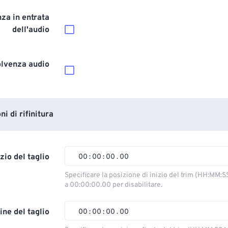
za in entrata
dell'audio
olvenza audio
i di rifinitura
izio del taglio
00
:
00
:
00
.
00
00
00
00
00
Specificare la posizione di inizio del trim (HH:MM:S
a 00:00:00.00 per disabilitare.
01
01
01
01
02
02
02
02
ine del taglio
00
:
00
:
00
.
00
03
03
03
03