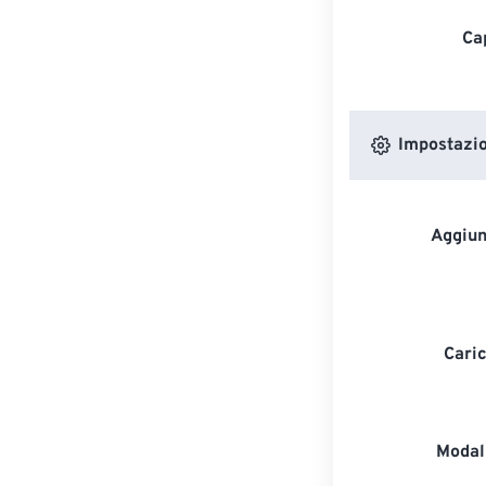
Ca
Impostazion
Aggiun
Caric
Modali