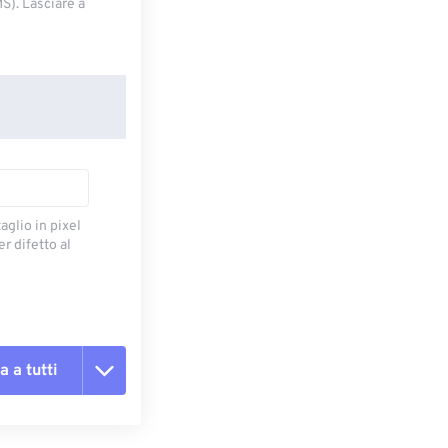
S). Lasciare a
taglio in pixel
r difetto al
a a tutti
te le opzioni
reimpostazione