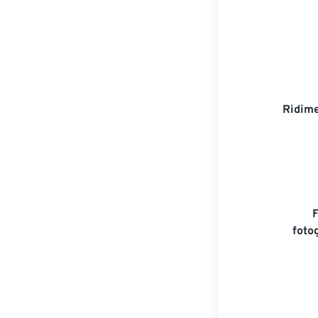
Ridime
foto