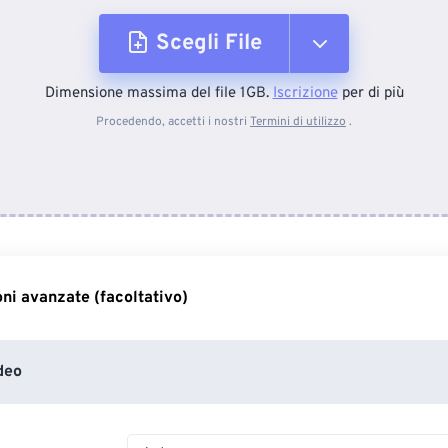
Scegli File
Dimensione massima del file 1GB.
Iscrizione
per di più
Dal dispositivo
Procedendo, accetti i nostri
Termini di utilizzo
.
Da Dropbox
Da Google Drive
ni avanzate (facoltativo)
Da OneDrive
deo
Dall'URL