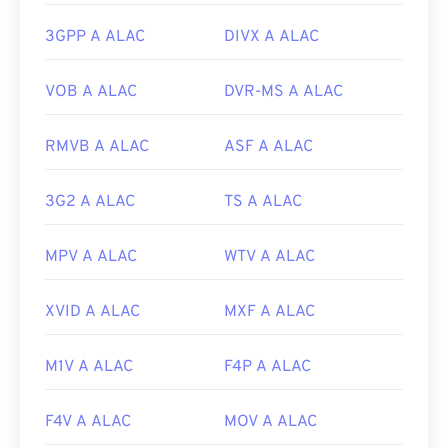
Sviluppato da:
Fondazione Xiph.Org
3GPP A ALAC
DIVX A ALAC
Versione iniziale:
2000
Link utili:
VOB A ALAC
DVR-MS A ALAC
https://en.wikipedia.org/wiki/Ogg
RMVB A ALAC
ASF A ALAC
https://xiph.org/vorbis/
3G2 A ALAC
TS A ALAC
MPV A ALAC
WTV A ALAC
XVID A ALAC
MXF A ALAC
M1V A ALAC
F4P A ALAC
F4V A ALAC
MOV A ALAC