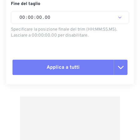
Fine del taglio
00
:
00
:
00
.
00
Specificare la posizione finale del trim (HH:MM:SS.MS).
Lasciare a 00:00:00.00 per disabilitare.
Applica a tutti
Reimposta tutte le opzioni
Applica da preimpostazione
Salva come predefinito