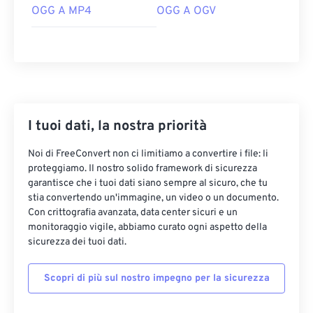
03
03
03
03
03
03
03
03
OGG A MP4
OGG A OGV
04
04
04
04
04
04
04
04
05
05
05
05
05
05
05
05
06
06
06
06
06
06
06
06
07
07
07
07
07
07
07
07
08
08
08
08
08
08
08
08
I tuoi dati, la nostra priorità
09
09
09
09
09
09
09
09
Noi di FreeConvert non ci limitiamo a convertire i file: li
10
10
10
10
10
10
10
10
proteggiamo. Il nostro solido framework di sicurezza
garantisce che i tuoi dati siano sempre al sicuro, che tu
11
11
11
11
11
11
11
11
stia convertendo un'immagine, un video o un documento.
Con crittografia avanzata, data center sicuri e un
12
12
12
12
12
12
12
12
monitoraggio vigile, abbiamo curato ogni aspetto della
13
13
13
13
13
13
13
13
sicurezza dei tuoi dati.
14
14
14
14
14
14
14
14
Scopri di più sul nostro impegno per la sicurezza
15
15
15
15
15
15
15
15
16
16
16
16
16
16
16
16