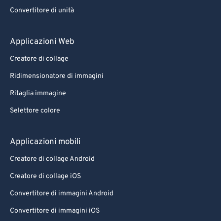
69
69
Convertitore di unità
70
70
71
71
Applicazioni Web
72
72
Creatore di collage
73
73
Ridimensionatore di immagini
74
74
Ritaglia immagine
75
75
Selettore colore
76
76
77
77
Applicazioni mobili
78
78
Creatore di collage Android
79
79
Creatore di collage iOS
80
80
Convertitore di immagini Android
81
81
Convertitore di immagini iOS