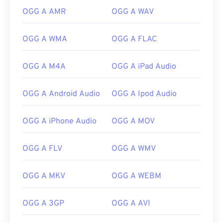
OGG A AMR
OGG A WAV
OGG A WMA
OGG A FLAC
OGG A M4A
OGG A iPad Audio
OGG A Android Audio
OGG A Ipod Audio
OGG A iPhone Audio
OGG A MOV
00
00
00
00
00
00
00
00
OGG A FLV
OGG A WMV
00
00
00
00
00
00
00
00
OGG A MKV
OGG A WEBM
01
01
01
01
01
01
01
01
OGG A 3GP
OGG A AVI
02
02
02
02
02
02
02
02