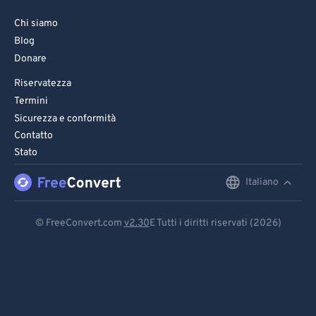
82
82
83
83
Chi siamo
Blog
84
84
Donare
85
85
Riservatezza
86
86
Termini
87
87
Sicurezza e conformità
Contatto
88
88
Stato
89
89
Italiano
English
90
90
Deutsch
91
91
© FreeConvert.com
v2.30
E Tutti i diritti riservati (2026)
92
92
Español
93
93
Français
94
94
Português
95
95