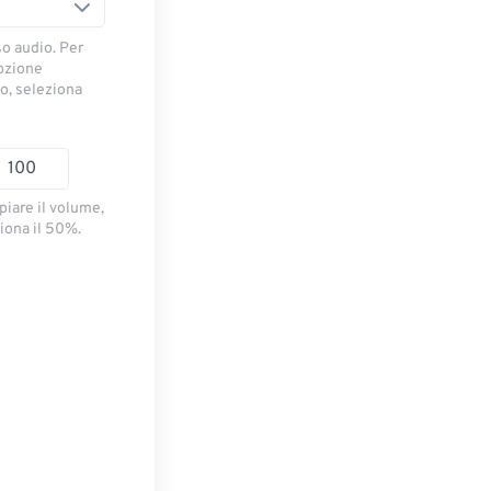
so audio. Per
opzione
io, seleziona
piare il volume,
iona il 50%.