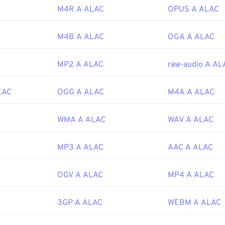
46
46
46
43
43
43
M4R A ALAC
OPUS A ALAC
47
47
47
44
44
44
ipedia.org/wiki/MPEG-1_Audio_Lay
er_I
48
48
48
45
45
45
M4B A ALAC
OGA A ALAC
hiariglione.org/standards/mpeg-1.html
49
49
49
46
46
46
MP2 A ALAC
raw-audio A AL
50
50
50
47
47
47
51
51
51
48
48
48
LAC
OGG A ALAC
M4A A ALAC
52
52
52
49
49
49
53
53
53
WMA A ALAC
WAV A ALAC
50
50
50
54
54
54
51
51
51
MP3 A ALAC
AAC A ALAC
55
55
55
52
52
52
56
56
56
53
53
53
OGV A ALAC
MP4 A ALAC
57
57
57
54
54
54
3GP A ALAC
WEBM A ALAC
58
58
58
55
55
55
59
59
59