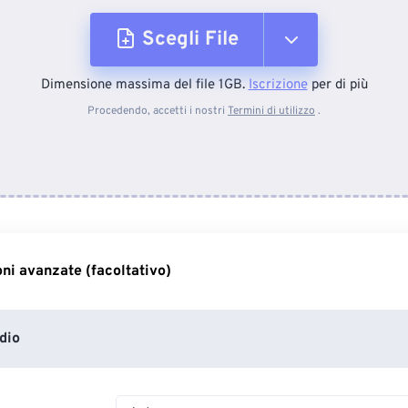
Scegli File
Dimensione massima del file 1GB.
Iscrizione
per di più
Dal dispositivo
Procedendo, accetti i nostri
Termini di utilizzo
.
Da Dropbox
Da Google Drive
ni avanzate (facoltativo)
Da OneDrive
dio
Dall'URL