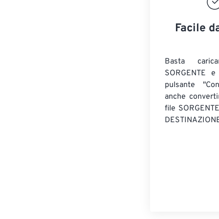
Facile d
Basta caric
SORGENTE e c
pulsante "Con
anche convert
file SORGENT
DESTINAZIONE