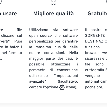
20
20
20
20
17
17
17
17
21
21
21
21
18
18
18
18
a usare
Migliore qualità
Gratuit
22
22
22
22
19
19
19
19
23
23
23
23
20
20
20
20
are i file
Utilizziamo sia software
Il nostro c
24
24
24
liccare sul
open source che software
SORG
21
21
21
21
verti". Puoi
personalizzati per garantire
DESTINAZION
25
25
25
22
22
22
22
ire in batch
i
la massima qualità delle
funziona 
26
26
26
E
nel formato
nostre conversioni. Nella
23
23
23
23
browser we
.
maggior parte dei casi, è
sicurezza e pr
27
27
27
24
24
24
possibile ottimizzare i
file sono
28
28
28
25
25
25
parametri di conversione
crittografia
utilizzando le "Impostazioni
29
29
29
vengono
26
26
26
avanzate" (facoltativo,
automatic
30
30
30
27
27
27
poche ore.
cercare l'opzione
icona).
31
31
31
28
28
28
32
32
32
29
29
29