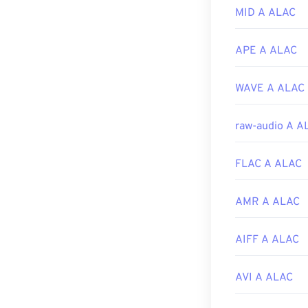
MID A ALAC
Link utili:
https://en.wik
APE A ALAC
https://mpeg.c
WAVE A ALAC
raw-audio A A
FLAC A ALAC
AMR A ALAC
AIFF A ALAC
AVI A ALAC