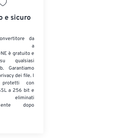
o e sicuro
onvertitore da
ENTE a
E è gratuito e
su qualsiasi
b. Garantiamo
ivacy dei file. I
 protetti con
 SSL a 256 bit e
 eliminati
amente dopo