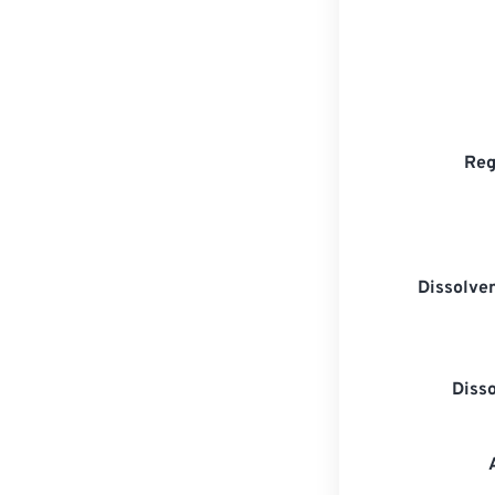
Reg
Dissolven
Diss