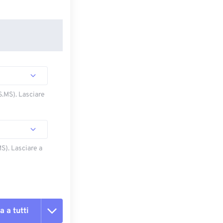
S.MS). Lasciare
S). Lasciare a
a a tutti