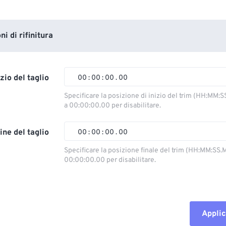
i di rifinitura
izio del taglio
00
:
00
:
00
.
00
Specificare la posizione di inizio del trim (HH:MM:S
a 00:00:00.00 per disabilitare.
00
00
00
00
01
01
01
01
ine del taglio
00
:
00
:
00
.
00
02
02
02
02
Specificare la posizione finale del trim (HH:MM:SS.M
00:00:00.00 per disabilitare.
03
03
03
03
00
00
00
00
04
04
04
04
01
01
01
01
05
05
05
05
02
02
02
02
Applic
06
06
06
06
03
03
03
03