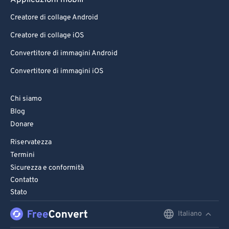
Applicazioni mobili
70
70
Creatore di collage Android
71
71
Creatore di collage iOS
72
72
Convertitore di immagini Android
73
73
Convertitore di immagini iOS
74
74
75
75
Chi siamo
76
76
Blog
Donare
77
77
Riservatezza
78
78
Termini
79
79
Sicurezza e conformità
Contatto
80
80
Stato
81
81
Italiano
English
82
82