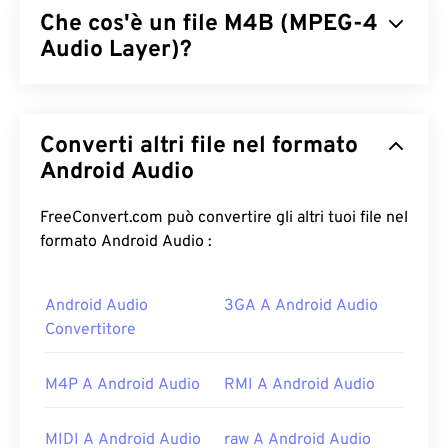
Che cos'è un file M4B (MPEG-4
Audio Layer)?
MPEG-4 Audio Layer (M4B) è il formato file che
memorizza audiolibri e podcast, principalmente
Converti altri file nel formato
quelli disponibili su iTunes. La cosa interessante di
questo formato è che, a differenza di MPEG-Audio
Android Audio
Layer III (
MP3
), M4B può memorizzare segnalibri
digitali. Questa funzione consente ai lettori di
FreeConvert.com può convertire gli altri tuoi file nel
mettere in pausa e riprendere la lettura in un
formato Android Audio :
secondo momento, proprio come un segnalibro
fisico in un libro stampato!
Android Audio
3GA A Android Audio
Convertitore
Come aprire un file M4B?
Il programma predefinito per aprire i file M4B è
M4P A Android Audio
RMI A Android Audio
iTunes
. Per l'accesso multipiattaforma,
VLC Media
Player
è un'opzione molto affidabile, compatibile
MIDI A Android Audio
raw A Android Audio