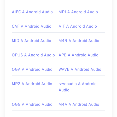
con Mac OS X e dispositivi mobili.
Su Windows sono disponibili diverse opzioni, tra cui
AIFC A Android Audio
MP1 A Android Audio
Windows Media Player
,
MediaMonkey
,
Winamp
e
Helium Music Manager
.
CAF A Android Audio
AIF A Android Audio
Sviluppato da:
Apple Inc.
Versione iniziale:
1999
MID A Android Audio
M4R A Android Audio
Link utili:
OPUS A Android Audio
APE A Android Audio
https://www.lifewire.com/what-is-m4b-format-
2438562
OGA A Android Audio
WAVE A Android Audio
https://www.lifewire.com/m4b-file-2621958
MP2 A Android Audio
raw-audio A Android
Audio
OGG A Android Audio
M4A A Android Audio