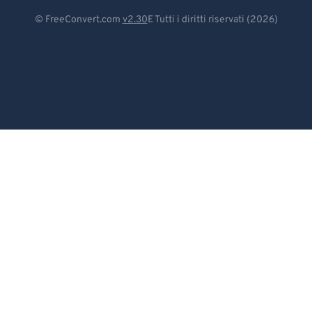
83
83
Deutsch
© FreeConvert.com
v2.30
E Tutti i diritti riservati (2026)
84
84
Español
85
85
Français
86
86
Português
87
87
Italiano
88
88
89
89
Dutch
90
90
日本語
91
91
简体中文
92
92
繁體中文
93
93
한국어
94
94
95
95
Svenska