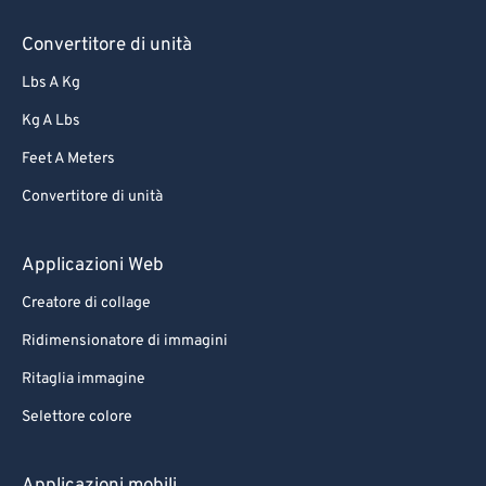
57
57
57
57
57
57
Convertitore di unità
58
58
58
58
58
58
Lbs A Kg
59
59
59
59
59
59
Kg A Lbs
60
60
Feet A Meters
61
61
Convertitore di unità
62
62
63
63
Applicazioni Web
64
64
Creatore di collage
65
65
Ridimensionatore di immagini
66
66
Ritaglia immagine
67
67
Selettore colore
68
68
69
69