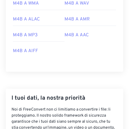
M4B A WMA
M4B A WAV
M4B A ALAC
M4B A AMR
M4B A MP3
M4B A AAC
M4B A AIFF
00
00
00
00
00
00
00
00
00
00
00
00
00
00
00
00
I tuoi dati, la nostra priorità
01
01
01
01
01
01
01
01
Noi di FreeConvert non ci limitiamo a convertire i file: li
02
02
02
02
02
02
02
02
proteggiamo. Il nostro solido framework di sicurezza
garantisce che i tuoi dati siano sempre al sicuro, che tu
03
03
03
03
03
03
03
03
stia convertendo un'immagine, un video o un documento.