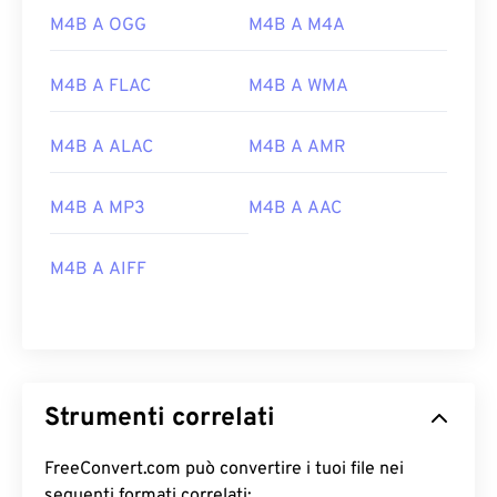
M4B A OGG
M4B A M4A
M4B A FLAC
M4B A WMA
M4B A ALAC
M4B A AMR
00
00
00
00
00
00
00
00
M4B A MP3
M4B A AAC
00
00
00
00
00
00
00
00
M4B A AIFF
01
01
01
01
01
01
01
01
02
02
02
02
02
02
02
02
03
03
03
03
03
03
03
03
04
04
04
04
04
04
04
04
Strumenti correlati
05
05
05
05
05
05
05
05
06
06
06
06
06
06
06
06
FreeConvert.com può convertire i tuoi file nei
seguenti formati correlati: