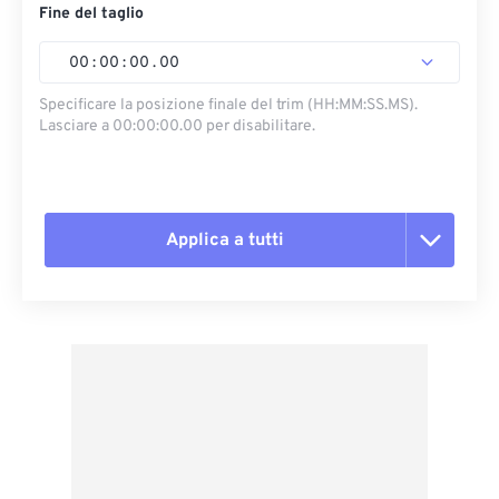
Fine del taglio
00
:
00
:
00
.
00
Specificare la posizione finale del trim (HH:MM:SS.MS).
Lasciare a 00:00:00.00 per disabilitare.
Applica a tutti
Reimposta tutte le opzioni
Applica da preimpostazione
Salva come predefinito