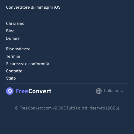
86
86
Convertitore di immagini iOS
87
87
88
88
Chi siamo
Blog
89
89
Donare
90
90
Riservatezza
91
91
Termini
92
92
Sicurezza e conformità
Contatto
93
93
Stato
94
94
Italiano
English
95
95
96
96
Deutsch
© FreeConvert.com
v2.30
E Tutti i diritti riservati (2026)
97
97
Español
98
98
Français
99
99