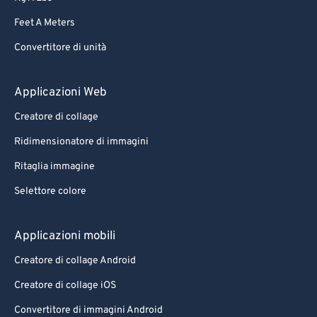
73
73
Feet A Meters
74
74
Convertitore di unità
75
75
76
76
Applicazioni Web
77
77
Creatore di collage
78
78
Ridimensionatore di immagini
79
79
Ritaglia immagine
80
80
Selettore colore
81
81
82
82
Applicazioni mobili
83
83
Creatore di collage Android
84
84
Creatore di collage iOS
85
85
Convertitore di immagini Android