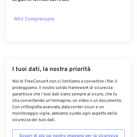
07
07
07
07
07
07
07
07
08
08
08
08
08
08
08
08
WAV Compressore
09
09
09
09
09
09
09
09
10
10
10
10
10
10
10
10
11
11
11
11
11
11
11
11
12
12
12
12
12
12
12
12
13
13
13
13
13
13
13
13
I tuoi dati, la nostra priorità
14
14
14
14
14
14
14
14
Noi di FreeConvert non ci limitiamo a convertire i file: li
15
15
15
15
15
15
15
15
proteggiamo. Il nostro solido framework di sicurezza
garantisce che i tuoi dati siano sempre al sicuro, che tu
16
16
16
16
16
16
16
16
stia convertendo un'immagine, un video o un documento.
17
17
17
17
17
17
17
17
Con crittografia avanzata, data center sicuri e un
monitoraggio vigile, abbiamo curato ogni aspetto della
18
18
18
18
18
18
18
18
sicurezza dei tuoi dati.
19
19
19
19
19
19
19
19
Scopri di più sul nostro impegno per la sicurezza