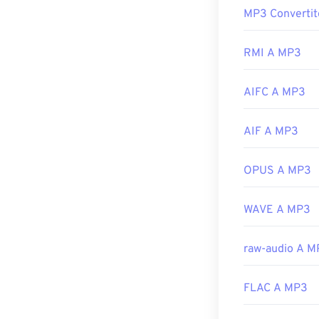
Versione inizia
MP3 Convertit
Poiché i file M
Link utili:
audio li support
seconda della p
RMI A MP3
https://www.l
MP3
.
https://www.li
AIFC A MP3
Un altro progra
due tipi di file
obsoleto, e
Tes
AIF A MP3
Bitcoin, ma che
Sviluppato da:
OPUS A MP3
Versione inizia
WAVE A MP3
Link utili:
https://en.wik
raw-audio A M
https://mpeg.c
FLAC A MP3