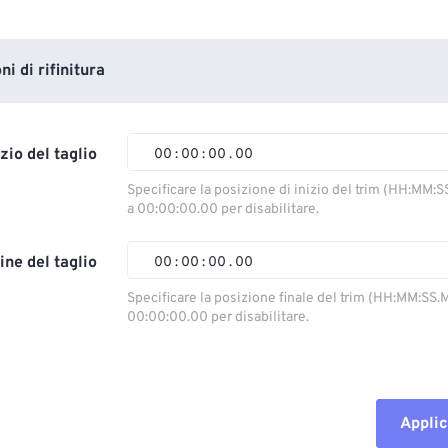
i di rifinitura
izio del taglio
00
:
00
:
00
.
00
Specificare la posizione di inizio del trim (HH:MM:S
a 00:00:00.00 per disabilitare.
00
00
00
00
01
01
01
01
ine del taglio
00
:
00
:
00
.
00
02
02
02
02
Specificare la posizione finale del trim (HH:MM:SS.M
00:00:00.00 per disabilitare.
03
03
03
03
00
00
00
00
04
04
04
04
01
01
01
01
05
05
05
05
02
02
02
02
Applic
06
06
06
06
03
03
03
03