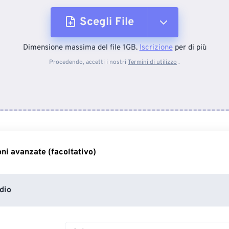
Scegli File
Dimensione massima del file 1GB.
Iscrizione
per di più
Dal dispositivo
Procedendo, accetti i nostri
Termini di utilizzo
.
Da Dropbox
Da Google Drive
ni avanzate (facoltativo)
Da OneDrive
dio
Dall'URL