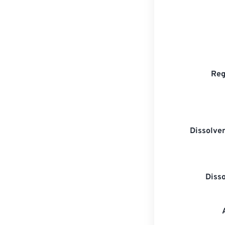
Reg
Dissolven
Diss