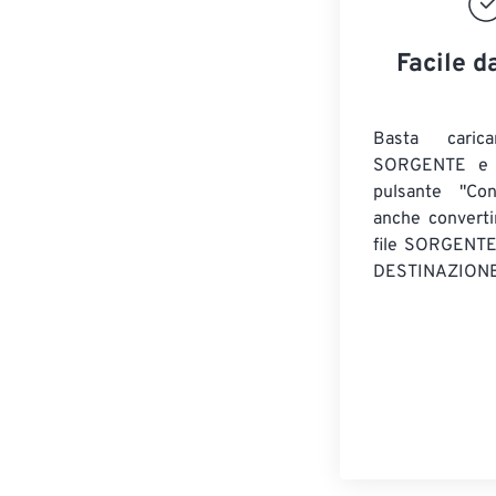
Facile d
Basta caric
SORGENTE e c
pulsante "Con
anche convert
file SORGENT
DESTINAZIONE