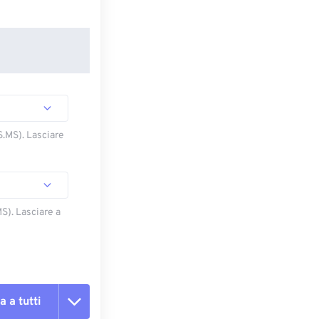
S.MS). Lasciare
S). Lasciare a
a a tutti