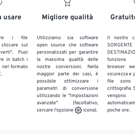
20
20
20
20
17
17
17
17
21
21
21
21
18
18
18
18
a usare
Migliore qualità
Gratuit
22
22
22
22
19
19
19
19
23
23
23
23
20
20
20
20
are i file
Utilizziamo sia software
Il nostro c
24
24
24
liccare sul
open source che software
SORG
21
21
21
21
verti". Puoi
personalizzati per garantire
DESTINAZION
25
25
25
22
22
22
22
ire in batch
i
la massima qualità delle
funziona 
26
26
26
E
nel formato
nostre conversioni. Nella
23
23
23
23
browser we
.
maggior parte dei casi, è
sicurezza e pr
27
27
27
24
24
24
possibile ottimizzare i
file sono
28
28
28
25
25
25
parametri di conversione
crittografia
utilizzando le "Impostazioni
29
29
29
vengono
26
26
26
avanzate" (facoltativo,
automatic
30
30
30
27
27
27
poche ore.
cercare l'opzione
icona).
31
31
31
28
28
28
32
32
32
29
29
29