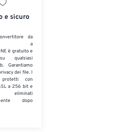
o e sicuro
onvertitore da
ENTE a
E è gratuito e
su qualsiasi
b. Garantiamo
ivacy dei file. I
 protetti con
 SSL a 256 bit e
 eliminati
amente dopo