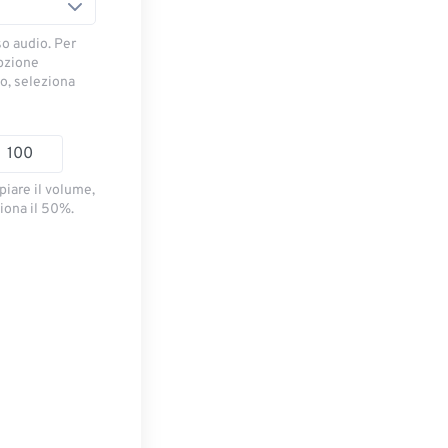
so audio. Per
opzione
io, seleziona
piare il volume,
iona il 50%.