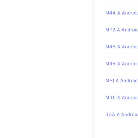
Sviluppato da:
M4A A Androi
Data di uscita 
Link utili:
MP2 A Androi
https://en.wik
M4B A Androi
https://www.lif
M4R A Androi
MP1 A Android
MIDI A Androi
3GA A Android