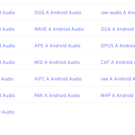
46
46
46
43
43
43
Apple Inc.
47
47
47
44
44
44
d Audio
OGG A Android Audio
raw-audio A An
iniziale:
1988
48
48
48
45
45
45
d Audio
WAVE A Android Audio
OGA A Android
49
49
49
46
46
46
ipedia.org/wiki/Audio_Interchange_File_Format
50
50
50
47
47
47
d Audio
APE A Android Audio
OPUS A Androi
ewire.com/aiff-aif-aifc-files-2619569
51
51
51
48
48
48
52
52
52
d Audio
MID A Android Audio
CAF A Android 
49
49
49
53
53
53
50
50
50
 Audio
AIFC A Android Audio
raw A Android 
54
54
54
51
51
51
55
55
55
52
52
52
d Audio
RMI A Android Audio
M4P A Android
56
56
56
53
53
53
 Audio
57
57
57
54
54
54
58
58
58
55
55
55
59
59
59