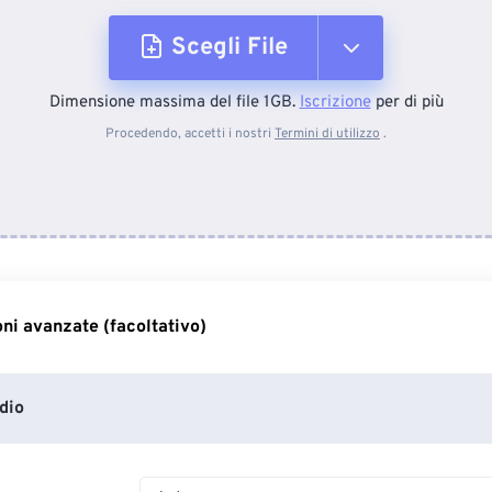
Scegli File
Dimensione massima del file 1GB.
Iscrizione
per di più
Dal dispositivo
Procedendo, accetti i nostri
Termini di utilizzo
.
Da Dropbox
Da Google Drive
ni avanzate (facoltativo)
Da OneDrive
dio
Dall'URL