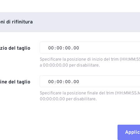
i di rifinitura
izio del taglio
00
:
00
:
00
.
00
Specificare la posizione di inizio del trim (HH:MM:S
a 00:00:00.00 per disabilitare.
00
00
00
00
01
01
01
01
ine del taglio
00
:
00
:
00
.
00
02
02
02
02
Specificare la posizione finale del trim (HH:MM:SS.M
00:00:00.00 per disabilitare.
03
03
03
03
00
00
00
00
04
04
04
04
01
01
01
01
05
05
05
05
02
02
02
02
Applic
06
06
06
06
03
03
03
03