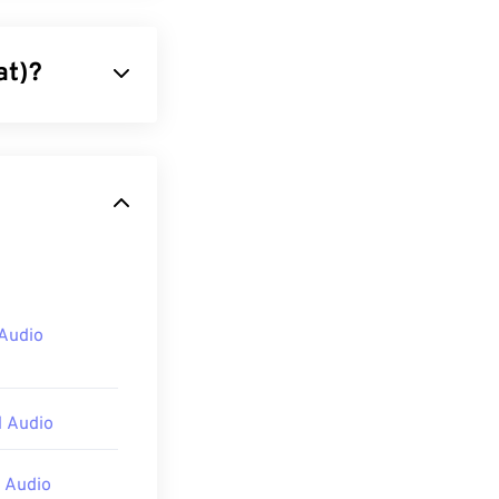
at)?
iare dati audio
olare gli utenti
di qualità o di
iù spazio. AIFF
icisti.
Audio
 a seconda del
yer
,
Audacity
,
 Audio
ecessario
itivi mobili
 Audio