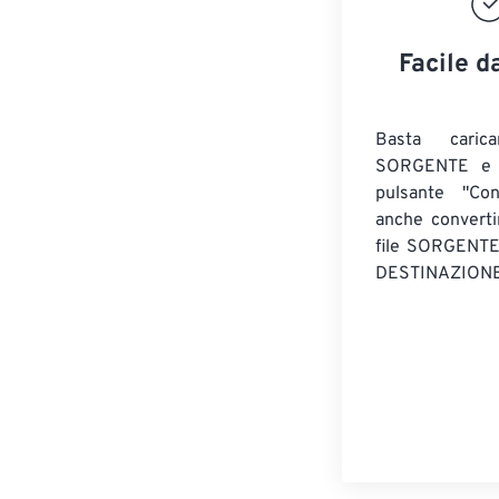
Facile d
Basta caric
SORGENTE e c
pulsante "Con
anche convert
file SORGENT
DESTINAZIONE