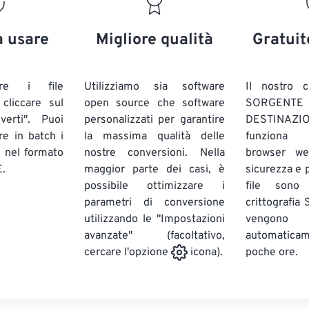
20
20
20
20
17
17
17
17
21
21
21
21
18
18
18
18
a usare
Migliore qualità
Gratuit
22
22
22
22
19
19
19
19
23
23
23
23
20
20
20
20
are i file
Utilizziamo sia software
Il nostro c
24
24
24
liccare sul
open source che software
SORG
21
21
21
21
verti". Puoi
personalizzati per garantire
DESTINAZION
25
25
25
22
22
22
22
ire in batch
i
la massima qualità delle
funziona 
26
26
26
E
nel formato
nostre conversioni. Nella
23
23
23
23
browser we
.
maggior parte dei casi, è
sicurezza e pr
27
27
27
24
24
24
possibile ottimizzare i
file sono
28
28
28
25
25
25
parametri di conversione
crittografia
utilizzando le "Impostazioni
29
29
29
vengono
26
26
26
avanzate" (facoltativo,
automatic
30
30
30
27
27
27
poche ore.
cercare l'opzione
icona).
31
31
31
28
28
28
32
32
32
29
29
29