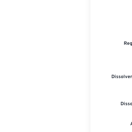
Reg
Dissolven
Diss