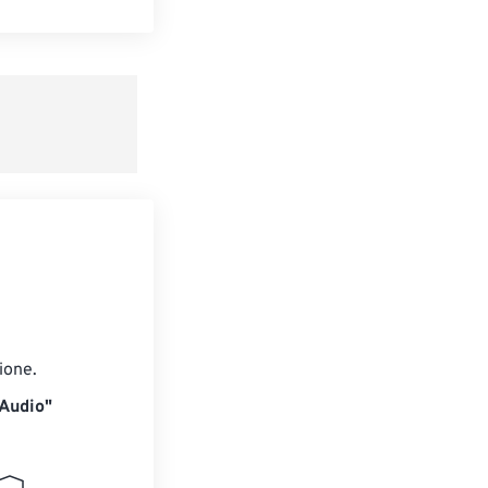
te le opzioni
reimpostazione
redefinito
ione.
 Audio"