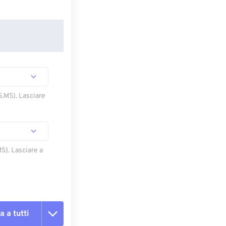
S.MS). Lasciare
S). Lasciare a
a a tutti