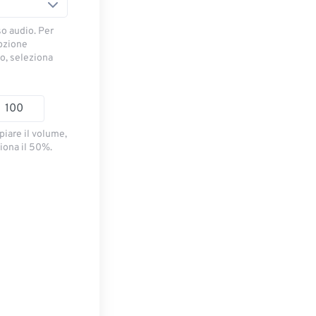
so audio. Per
opzione
io, seleziona
piare il volume,
iona il 50%.