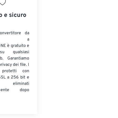
o e sicuro
onvertitore da
ENTE a
E è gratuito e
su qualsiasi
b. Garantiamo
ivacy dei file. I
 protetti con
 SSL a 256 bit e
 eliminati
amente dopo