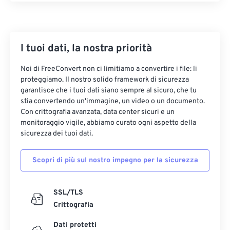
29
29
29
29
29
29
30
30
30
30
30
30
I tuoi dati, la nostra priorità
31
31
31
31
31
31
32
32
32
32
32
32
Noi di FreeConvert non ci limitiamo a convertire i file: li
proteggiamo. Il nostro solido framework di sicurezza
33
33
33
33
33
33
garantisce che i tuoi dati siano sempre al sicuro, che tu
34
34
34
34
34
34
stia convertendo un'immagine, un video o un documento.
Con crittografia avanzata, data center sicuri e un
35
35
35
35
35
35
monitoraggio vigile, abbiamo curato ogni aspetto della
sicurezza dei tuoi dati.
36
36
36
36
36
36
37
37
37
37
37
37
Scopri di più sul nostro impegno per la sicurezza
38
38
38
38
38
38
39
39
39
39
39
39
SSL/TLS
Crittografia
40
40
40
40
40
40
41
41
41
41
41
41
Dati protetti