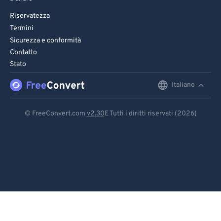
Riservatezza
Termini
Sicurezza e conformità
Contatto
Stato
Italiano
English
Deutsch
© FreeConvert.com
v2.30
E Tutti i diritti riservati (2026)
Español
Français
Português
Italiano
Dutch