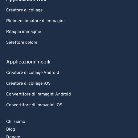
95
95
Creatore di collage
96
96
Ridimensionatore di immagini
97
97
Ritaglia immagine
98
98
Selettore colore
99
99
Applicazioni mobili
Creatore di collage Android
Creatore di collage iOS
Convertitore di immagini Android
Convertitore di immagini iOS
Chi siamo
Blog
Donare