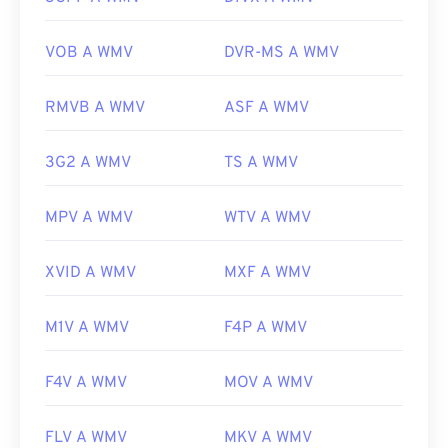
riduzione della qualità dell'immagine. Se è
necessaria una conversione,
HandBrake
è uno
VOB A WMV
DVR-MS A WMV
strumento gratuito e open source per convertire i
file WMV.
RMVB A WMV
ASF A WMV
Sviluppato da:
Microsoft
Versione iniziale:
1999
3G2 A WMV
TS A WMV
Link utili:
MPV A WMV
WTV A WMV
https://en.wikipedia.org/wiki/Windows_Media_Video
https://en.wikipedia.org/wiki/Advanced_Systems_Form
XVID A WMV
MXF A WMV
M1V A WMV
F4P A WMV
F4V A WMV
MOV A WMV
FLV A WMV
MKV A WMV