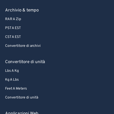
81
81
82
82
Archivio & tempo
83
83
RAR A Zip
84
84
PST A EST
85
85
CST A EST
86
86
Convertitore di archivi
87
87
88
88
Convertitore di unità
89
89
Lbs A Kg
90
90
Kg A Lbs
91
91
Feet A Meters
92
92
Convertitore di unità
93
93
94
94
Applicazioni Web