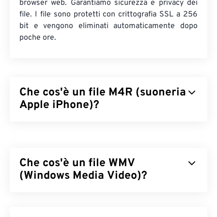
browser web. Garantiamo sicurezza e privacy dei
file. I file sono protetti con crittografia SSL a 256
bit e vengono eliminati automaticamente dopo
poche ore.
Che cos'è un file M4R (suoneria
Apple iPhone)?
Apple iPhone Ringtone (M4R) è il formato file
utilizzato da Apple per memorizzare le suonerie
sugli iPhone. La lunghezza massima di un file M4R
Che cos'è un file WMV
è di 40 secondi. L'unica differenza tra M4R e MPEG
4 Audio (M4A) è l'estensione del file, che consente
(Windows Media Video)?
all'iPhone di riconoscere che M4R è una suoneria e
non una canzone.
Windows Media Video (WMV) è un formato video
comune e ampiamente supportato. Comprime le