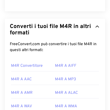
Converti i tuoi file M4R in altri
formati
FreeConvert.com può convertire i tuoi file M4R in
questi altri formati:
M4R Convertitore
M4R A AIFF
00
00
00
00
00
00
00
00
M4R A AAC
M4R A MP3
M4R A AMR
M4R A ALAC
00
00
00
00
00
00
00
00
01
01
01
01
01
01
01
01
M4R A WAV
M4R A WMA