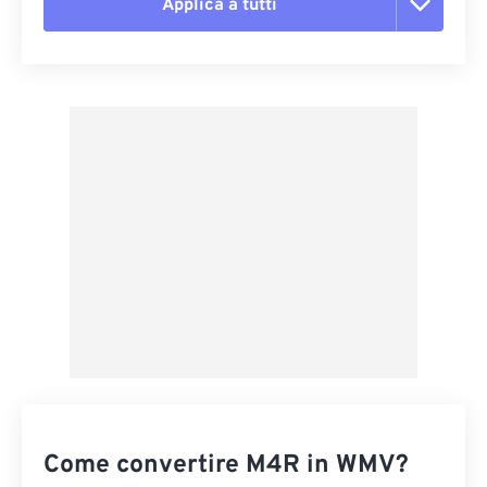
Applica a tutti
Reimposta tutte le opzioni
Applica da preimpostazione
Salva come predefinito
Come convertire M4R in WMV?